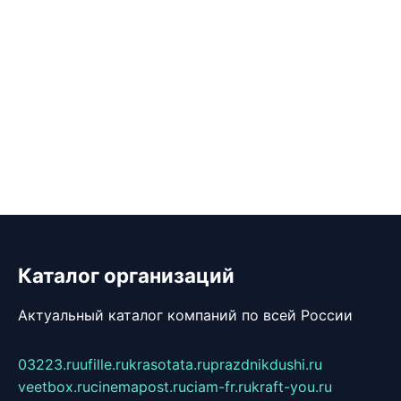
Каталог организаций
Актуальный каталог компаний по всей России
03223.ru
ufille.ru
krasotata.ru
prazdnikdushi.ru
veetbox.ru
cinemapost.ru
ciam-fr.ru
kraft-you.ru