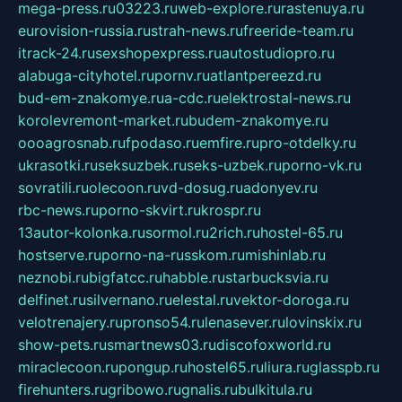
mega-press.ru
03223.ru
web-explore.ru
rastenuya.ru
eurovision-russia.ru
strah-news.ru
freeride-team.ru
itrack-24.ru
sexshopexpress.ru
autostudiopro.ru
alabuga-cityhotel.ru
pornv.ru
atlantpereezd.ru
bud-em-znakomye.ru
a-cdc.ru
elektrostal-news.ru
korolevremont-market.ru
budem-znakomye.ru
oooagrosnab.ru
fpodaso.ru
emfire.ru
pro-otdelky.ru
ukrasotki.ru
seksuzbek.ru
seks-uzbek.ru
porno-vk.ru
sovratili.ru
olecoon.ru
vd-dosug.ru
adonyev.ru
rbc-news.ru
porno-skvirt.ru
krospr.ru
13autor-kolonka.ru
sormol.ru
2rich.ru
hostel-65.ru
hostserve.ru
porno-na-russkom.ru
mishinlab.ru
neznobi.ru
bigfatcc.ru
habble.ru
starbucksvia.ru
delfinet.ru
silvernano.ru
elestal.ru
vektor-doroga.ru
velotrenajery.ru
pronso54.ru
lenasever.ru
lovinskix.ru
show-pets.ru
smartnews03.ru
discofoxworld.ru
miraclecoon.ru
pongup.ru
hostel65.ru
liura.ru
glasspb.ru
firehunters.ru
gribowo.ru
gnalis.ru
bulkitula.ru