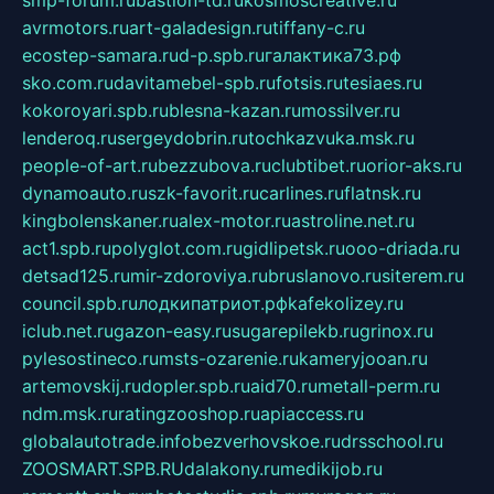
avrmotors.ru
art-galadesign.ru
tiffany-c.ru
ecostep-samara.ru
d-p.spb.ru
галактика73.рф
sko.com.ru
davitamebel-spb.ru
fotsis.ru
tesiaes.ru
kokoroyari.spb.ru
blesna-kazan.ru
mossilver.ru
lenderoq.ru
sergeydobrin.ru
tochkazvuka.msk.ru
people-of-art.ru
bezzubova.ru
clubtibet.ru
orior-aks.ru
dynamoauto.ru
szk-favorit.ru
carlines.ru
flatnsk.ru
kingbolenskaner.ru
alex-motor.ru
astroline.net.ru
act1.spb.ru
polyglot.com.ru
gidlipetsk.ru
ooo-driada.ru
detsad125.ru
mir-zdoroviya.ru
bruslanovo.ru
siterem.ru
council.spb.ru
лодкипатриот.рф
kafekolizey.ru
iclub.net.ru
gazon-easy.ru
sugarepilekb.ru
grinox.ru
pylesostineco.ru
msts-ozarenie.ru
kameryjooan.ru
artemovskij.ru
dopler.spb.ru
aid70.ru
metall-perm.ru
ndm.msk.ru
ratingzooshop.ru
apiaccess.ru
globalautotrade.info
bezverhovskoe.ru
drsschool.ru
ZOOSMART.SPB.RU
dalakony.ru
medikijob.ru