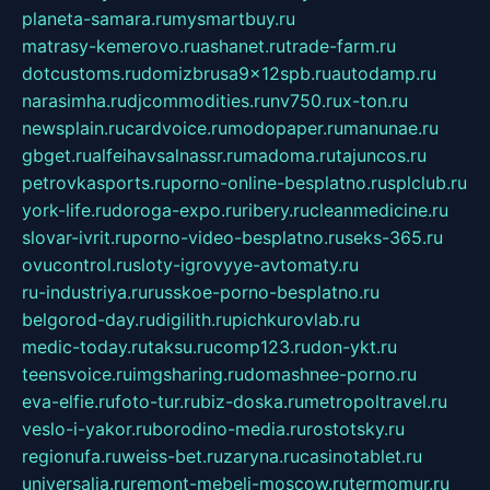
planeta-samara.ru
mysmartbuy.ru
matrasy-kemerovo.ru
ashanet.ru
trade-farm.ru
dotcustoms.ru
domizbrusa9x12spb.ru
autodamp.ru
narasimha.ru
djcommodities.ru
nv750.ru
x-ton.ru
newsplain.ru
cardvoice.ru
modopaper.ru
manunae.ru
gbget.ru
alfeihavsalnassr.ru
madoma.ru
tajuncos.ru
petrovkasports.ru
porno-online-besplatno.ru
splclub.ru
york-life.ru
doroga-expo.ru
ribery.ru
cleanmedicine.ru
slovar-ivrit.ru
porno-video-besplatno.ru
seks-365.ru
ovucontrol.ru
sloty-igrovyye-avtomaty.ru
ru-industriya.ru
russkoe-porno-besplatno.ru
belgorod-day.ru
digilith.ru
pichkurovlab.ru
medic-today.ru
taksu.ru
comp123.ru
don-ykt.ru
teensvoice.ru
imgsharing.ru
domashnee-porno.ru
eva-elfie.ru
foto-tur.ru
biz-doska.ru
metropoltravel.ru
veslo-i-yakor.ru
borodino-media.ru
rostotsky.ru
regionufa.ru
weiss-bet.ru
zaryna.ru
casinotablet.ru
universalia.ru
remont-mebeli-moscow.ru
termomur.ru