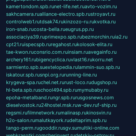
kamertondom.spb.ru
net-life.net.ru
avto-vozim.ru
sakhcamera.ru
alliance-electro.spb.ru
stroyavt.ru
controlweb1.ru
tdsak74.ru
kinzozo-ru.ru
kvotka.ru
iron-snab.ru
costa-bella.ru
eugrus.pp.ru
associaciya39.ru
primexpo.spb.ru
bezmorchin.ru
ia2.ru
cpt21.ru
ispecspb.ru
regahost.ru
kolosok-elita.ru
tae-kwon.ru
consrio.com.ru
insiam.ru
avegainfo.ru
archery161.ru
bigencyclica.ru
vlast16.ru
korru.net
sarmiento.spb.su
extelopedia.ru
lammin-suo.spb.ru
iskatour.spb.ru
snpi.org.ru
running-line.ru
krygeva-spa.ru
chel.net.ru
rust-loco.ru
dugshop.ru
hl-beta.spb.ru
school494.spb.ru
mymubaby.ru
epoha-metalband.ru
ngr.spb.ru
rusgosnews.com
dieselvostok.ru
24hostel.msk.ru
w-dev.ru
f-ship.ru
regsmi.ru
filmnetwork.ru
malinasp.ru
kinosvin.ru
h2o-salon.ru
malutkayork.ru
deltaprim.spb.ru
tango-perm.ru
gooddir.ru
sgv.su
multiki-online.com
webkrasotki.com
cherinvest.ru
detskiy-ostrov.ru