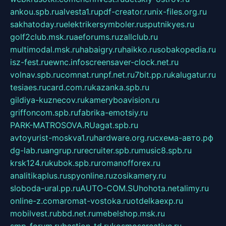
ankou.spb.ru
alvesta1.ru
pdf-creator.ru
nix-files.org.ru
sakhatoday.ru
elektrikersymboler.ru
sputnikyes.ru
golf2club.msk.ru
aeforums.ru
zallclub.ru
multimodal.msk.ru
habaigry.ru
haikko.ru
sobakopedia.ru
isz-fest.ru
ewnc.info
screensaver-clock.net.ru
volnav.spb.ru
comnat.ru
npf.net.ru
7bit.pp.ru
kalugatur.ru
tesiaes.ru
card.com.ru
kazanka.spb.ru
gildiya-kuznecov.ru
kameryboavision.ru
griffoncom.spb.ru
fabrika-emotsiy.ru
PARK-MATROSOVA.RU
agat.spb.ru
avtoyurist-moskva1.ru
hardware.org.ru
схема-авто.рф
dg-lab.ru
angrup.ru
recruiter.spb.ru
music8.spb.ru
krsk124.ru
kubok.spb.ru
romanofforex.ru
analitikaplus.ru
spyonline.ru
zosikamery.ru
sloboda-ural.pp.ru
AUTO-COM.SU
hohota.net
alimy.ru
online-z.com
aromat-vostoka.ru
otdelkaexp.ru
mobilvest.ru
bbd.net.ru
mebelshop.msk.ru
smp-forum.ru
bastion-td.ru
kosmoscreative.ru