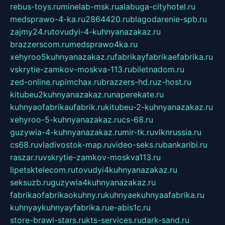
rebus-toys.ru
minelab-msk.ru
alabuga-cityhotel.ru
medsprawo-4-ka.ru
2864420.ru
blagodarenie-spb.ru
zajmy24.ru
tovudyi-4-kuhnyanazakaz.ru
brazzerscom.ru
medsprawo4ka.ru
xehyroo5kuhnyanazakaz.ru
fabrikayfabrikaefabrika.ru
vskrytie-zamkov-moskva-113.ru
biletnadom.ru
zed-online.ru
pimchax.ru
brazzers-hd.ru
z-host.ru
kitubeu2kuhnyanazakaz.ru
naperekate.ru
kuhnyaofabrikaufabrik.ru
kitubeu-2-kuhnyanazakaz.ru
xehyroo-5-kuhnyanazakaz.ru
cs-68.ru
guzywia-4-kuhnyanazakaz.ru
mir-tk.ru
vlknrussia.ru
cs68.ru
vladivostok-map.ru
video-seks.ru
bankaribi.ru
raszar.ru
vskrytie-zamkov-moskva113.ru
lipetsktelecom.ru
tovudyi4kuhnyanazakaz.ru
seksuzb.ru
guzywia4kuhnyanazakaz.ru
fabrikaofabrikaokuhny.ru
kuhnyaekuhnyaafabrika.ru
kuhnyaykuhnyayfabrika.ru
e-abis1c.ru
store-brawl-stars.ru
kts-services.ru
dark-sand.ru