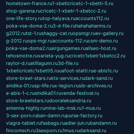
hometown-france.ru
1-xbeticricetc-1-xbetti-5.ru
shop-garena.ru
cricetc-1-xbetr-1-xbetcc-2.ru
one-life-story.ru
top-halyava.ru
accounts112.ru
poka-vse-doma-2.ru
3-d-file.ru
hahahaharms.ru
g2012.ru
tst-1.ru
shaggy-cat.ru
opsmgr.ru
ev-gallery.ru
g-2012.ru
ops-mgr.ru
accounts-112.ru
csm-demo.ru
poka-vse-doma2.ru
airgungames.ru
allseo-host.ru
tehosmotre.ru
varieta-yug.ru
cricetc1xbetr1xbetcc2.ru
raytor-d.ru
atillagunn.ru
3d-file.ru
1xbeticricetc1xbetti5.ru
uafoot-statti.ru
e-abis1c.ru
store-brawl-stars.ru
kts-services.ru
dark-sand.ru
sindika-01.ru
sp-life.ru
x-legion.ru
sib-archives.ru
e-abis-1-c.ru
sindika01.ru
venda-festival.ru
store-brawlstars.ru
dooraleksandria.ru
antenna-highly.ru
mine-lab-msk.ru
1-mus.ru
3-sex-porn.ru
ban-damn.ru
purse-factory.ru
viagra-tablet.ru
fasbags.ru
adler-jun.ru
bandamn.ru
fincontech.ru
3sexporn.ru
1mus.ru
darksand.ru