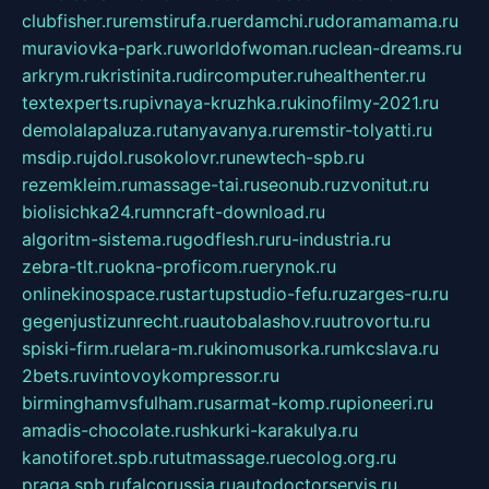
clubfisher.ru
remstirufa.ru
erdamchi.ru
doramamama.ru
muraviovka-park.ru
worldofwoman.ru
clean-dreams.ru
arkrym.ru
kristinita.ru
dircomputer.ru
healthenter.ru
textexperts.ru
pivnaya-kruzhka.ru
kinofilmy-2021.ru
demolalapaluza.ru
tanyavanya.ru
remstir-tolyatti.ru
msdip.ru
jdol.ru
sokolovr.ru
newtech-spb.ru
rezemkleim.ru
massage-tai.ru
seonub.ru
zvonitut.ru
biolisichka24.ru
mncraft-download.ru
algoritm-sistema.ru
godflesh.ru
ru-industria.ru
zebra-tlt.ru
okna-proficom.ru
erynok.ru
onlinekinospace.ru
startupstudio-fefu.ru
zarges-ru.ru
gegenjustizunrecht.ru
autobalashov.ru
utrovortu.ru
spiski-firm.ru
elara-m.ru
kinomusorka.ru
mkcslava.ru
2bets.ru
vintovoykompressor.ru
birminghamvsfulham.ru
sarmat-komp.ru
pioneeri.ru
amadis-chocolate.ru
shkurki-karakulya.ru
kanotiforet.spb.ru
tutmassage.ru
ecolog.org.ru
praga.spb.ru
falcorussia.ru
autodoctorservis.ru