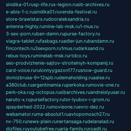
sindika-01.ru
sp-life.ru
x-legion.ru
sib-archives.ru
e-abis-1-c.ru
sindika01.ru
venda-festival.ru
store-brawlstars.ru
dooraleksandria.ru
antenna-highly.ru
mine-lab-msk.ru
1-mus.ru
3-sex-porn.ru
ban-damn.ru
purse-factory.ru
viagra-tablet.ru
fasbags.ru
adler-jun.ru
bandamn.ru
fincontech.ru
3sexporn.ru
1mus.ru
darksand.ru
rebus-toys.ru
minelab-msk.ru
rtdco.ru
seo-prodvizhenie-sajtov-stroitelnyh-kompanij.ru
card-voice.ru
rulonnyygazon177.ru
snow-guard.ru
domizbrusa-9x12spb.ru
demaholding.ru
aalse.ru
a380club.ru
argentinamia.ru
perkoka.ru
movie-one.ru
perk-oka.ru
g-octopus.ru
sibarchives.ru
andreislyusar.ru
naruto-x.ru
pursefactory.ru
tor-lyubov-i-grom.ru
spayderhed-2022.ru
movieone.ru
evro-dez.ru
webamator.ru
ma-absolut1.ru
avtopomosch27.ru
nv-750.ru
news-plain.ru
nertansaga.ru
delanalad.ru
dizfiles.ru
youtubefree.ru
aria-family.ru
roadli.ru