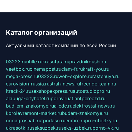
Каталог организаций
Актуальный каталог компаний по всей России
03223.ru
ufille.ru
krasotata.ru
prazdnikdushi.ru
veetbox.ru
cinemapost.ru
ciam-fr.ru
kraft-you.ru
mega-press.ru
03223.ru
web-explore.ru
rastenuya.ru
eurovision-russia.ru
strah-news.ru
freeride-team.ru
itrack-24.ru
sexshopexpress.ru
autostudiopro.ru
alabuga-cityhotel.ru
pornv.ru
atlantpereezd.ru
bud-em-znakomye.ru
a-cdc.ru
elektrostal-news.ru
korolevremont-market.ru
budem-znakomye.ru
oooagrosnab.ru
fpodaso.ru
emfire.ru
pro-otdelky.ru
ukrasotki.ru
seksuzbek.ru
seks-uzbek.ru
porno-vk.ru