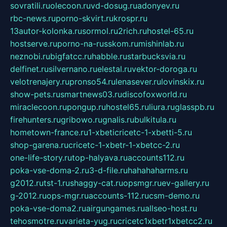
sovratili.ru
olecoon.ru
vd-dosug.ru
adonyev.ru
rbc-news.ru
porno-skvirt.ru
krospr.ru
13autor-kolonka.ru
sormol.ru
2rich.ru
hostel-65.ru
hostserve.ru
porno-na-russkom.ru
mishinlab.ru
neznobi.ru
bigfatcc.ru
habble.ru
starbucksvia.ru
delfinet.ru
silvernano.ru
elestal.ru
vektor-doroga.ru
velotrenajery.ru
pronso54.ru
lenasever.ru
lovinskix.ru
show-pets.ru
smartnews03.ru
discofoxworld.ru
miraclecoon.ru
pongup.ru
hostel65.ru
liura.ru
glasspb.ru
firehunters.ru
gribowo.ru
gnalis.ru
bulkitula.ru
hometown-france.ru
1-xbeticricetc-1-xbetti-5.ru
shop-garena.ru
cricetc-1-xbetr-1-xbetcc-2.ru
one-life-story.ru
top-halyava.ru
accounts112.ru
poka-vse-doma-2.ru
3-d-file.ru
hahahaharms.ru
g2012.ru
tst-1.ru
shaggy-cat.ru
opsmgr.ru
ev-gallery.ru
g-2012.ru
ops-mgr.ru
accounts-112.ru
csm-demo.ru
poka-vse-doma2.ru
airgungames.ru
allseo-host.ru
tehosmotre.ru
varieta-yug.ru
cricetc1xbetr1xbetcc2.ru