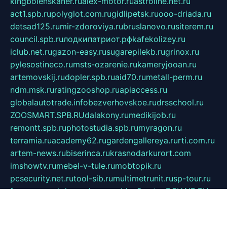
kingbolenskaner.ru
alex-motor.ru
astroline.net.ru
act1.spb.ru
polyglot.com.ru
gidlipetsk.ru
ooo-driada.ru
detsad125.ru
mir-zdoroviya.ru
bruslanovo.ru
siterem.ru
council.spb.ru
лодкипатриот.рф
kafekolizey.ru
iclub.net.ru
gazon-easy.ru
sugarepilekb.ru
grinox.ru
pylesostineco.ru
msts-ozarenie.ru
kameryjooan.ru
artemovskij.ru
dopler.spb.ru
aid70.ru
metall-perm.ru
ndm.msk.ru
ratingzooshop.ru
apiaccess.ru
globalautotrade.info
bezverhovskoe.ru
drsschool.ru
ZOOSMART.SPB.RU
dalakony.ru
medikijob.ru
remontt.spb.ru
photostudia.spb.ru
myragon.ru
terramia.ru
academy62.ru
gardengallereya.ru
rti.com.ru
artem-news.ru
biserinca.ru
krasnodarkurort.com
imshowtv.ru
mebel-v-tule.ru
mobtopik.ru
pcsecurity.net.ru
tool-sib.ru
multimetrunit.ru
sp-tour.ru
fan-cs.ru
santeh-russia.ru
symbian9.net.ru
DSHAIR.RU
tmmotors.spb.ru
xjocuricopii.com
musavtomat.msk.ru
obustrojdom.ru
sovetcik.ru
ybaranovskaya.ru