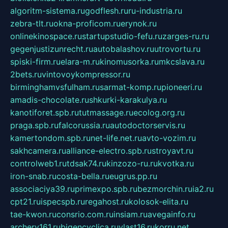
algoritm-sistema.ru
godflesh.ru
ru-industria.ru
zebra-tlt.ru
okna-proficom.ru
erynok.ru
onlinekinospace.ru
startupstudio-fefu.ru
zarges-ru.ru
gegenjustizunrecht.ru
autobalashov.ru
utrovortu.ru
spiski-firm.ru
elara-m.ru
kinomusorka.ru
mkcslava.ru
2bets.ru
vintovoykompressor.ru
birminghamvsfulham.ru
sarmat-komp.ru
pioneeri.ru
amadis-chocolate.ru
shkurki-karakulya.ru
kanotiforet.spb.ru
tutmassage.ru
ecolog.org.ru
praga.spb.ru
falcorussia.ru
autodoctorservis.ru
kamertondom.spb.ru
net-life.net.ru
avto-vozim.ru
sakhcamera.ru
alliance-electro.spb.ru
stroyavt.ru
controlweb1.ru
tdsak74.ru
kinzozo-ru.ru
kvotka.ru
iron-snab.ru
costa-bella.ru
eugrus.pp.ru
associaciya39.ru
primexpo.spb.ru
bezmorchin.ru
ia2.ru
cpt21.ru
ispecspb.ru
regahost.ru
kolosok-elita.ru
tae-kwon.ru
consrio.com.ru
insiam.ru
avegainfo.ru
archery161.ru
bigencyclica.ru
vlast16.ru
korru.net