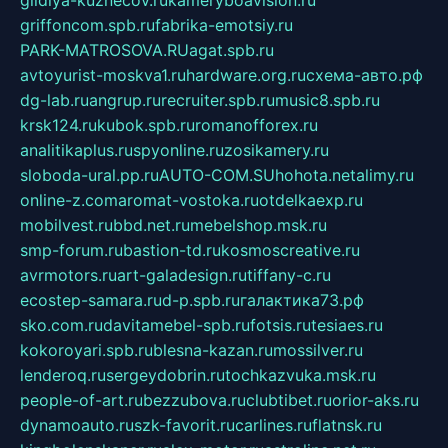
gildiya-kuznecov.ru
kameryboavision.ru
griffoncom.spb.ru
fabrika-emotsiy.ru
PARK-MATROSOVA.RU
agat.spb.ru
avtoyurist-moskva1.ru
hardware.org.ru
схема-авто.рф
dg-lab.ru
angrup.ru
recruiter.spb.ru
music8.spb.ru
krsk124.ru
kubok.spb.ru
romanofforex.ru
analitikaplus.ru
spyonline.ru
zosikamery.ru
sloboda-ural.pp.ru
AUTO-COM.SU
hohota.net
alimy.ru
online-z.com
aromat-vostoka.ru
otdelkaexp.ru
mobilvest.ru
bbd.net.ru
mebelshop.msk.ru
smp-forum.ru
bastion-td.ru
kosmoscreative.ru
avrmotors.ru
art-galadesign.ru
tiffany-c.ru
ecostep-samara.ru
d-p.spb.ru
галактика73.рф
sko.com.ru
davitamebel-spb.ru
fotsis.ru
tesiaes.ru
kokoroyari.spb.ru
blesna-kazan.ru
mossilver.ru
lenderoq.ru
sergeydobrin.ru
tochkazvuka.msk.ru
people-of-art.ru
bezzubova.ru
clubtibet.ru
orior-aks.ru
dynamoauto.ru
szk-favorit.ru
carlines.ru
flatnsk.ru