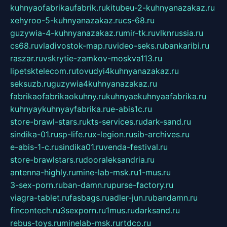
kuhnyaofabrikaufabrik.ru
kitubeu-2-kuhnyanazakaz.ru
xehyroo-5-kuhnyanazakaz.ru
cs-68.ru
guzywia-4-kuhnyanazakaz.ru
mir-tk.ru
vlknrussia.ru
cs68.ru
vladivostok-map.ru
video-seks.ru
bankaribi.ru
raszar.ru
vskrytie-zamkov-moskva113.ru
lipetsktelecom.ru
tovudyi4kuhnyanazakaz.ru
seksuzb.ru
guzywia4kuhnyanazakaz.ru
fabrikaofabrikaokuhny.ru
kuhnyaekuhnyaafabrika.ru
kuhnyaykuhnyayfabrika.ru
e-abis1c.ru
store-brawl-stars.ru
kts-services.ru
dark-sand.ru
sindika-01.ru
sp-life.ru
x-legion.ru
sib-archives.ru
e-abis-1-c.ru
sindika01.ru
venda-festival.ru
store-brawlstars.ru
dooraleksandria.ru
antenna-highly.ru
mine-lab-msk.ru
1-mus.ru
3-sex-porn.ru
ban-damn.ru
purse-factory.ru
viagra-tablet.ru
fasbags.ru
adler-jun.ru
bandamn.ru
fincontech.ru
3sexporn.ru
1mus.ru
darksand.ru
rebus-toys.ru
minelab-msk.ru
rtdco.ru