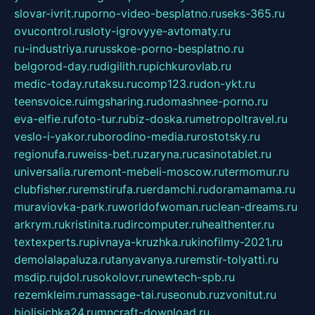
slovar-ivrit.ru
porno-video-besplatno.ru
seks-365.ru
ovucontrol.ru
sloty-igrovyye-avtomaty.ru
ru-industriya.ru
russkoe-porno-besplatno.ru
belgorod-day.ru
digilith.ru
pichkurovlab.ru
medic-today.ru
taksu.ru
comp123.ru
don-ykt.ru
teensvoice.ru
imgsharing.ru
domashnee-porno.ru
eva-elfie.ru
foto-tur.ru
biz-doska.ru
metropoltravel.ru
veslo-i-yakor.ru
borodino-media.ru
rostotsky.ru
regionufa.ru
weiss-bet.ru
zaryna.ru
casinotablet.ru
universalia.ru
remont-mebeli-moscow.ru
termomur.ru
clubfisher.ru
remstirufa.ru
erdamchi.ru
doramamama.ru
muraviovka-park.ru
worldofwoman.ru
clean-dreams.ru
arkrym.ru
kristinita.ru
dircomputer.ru
healthenter.ru
textexperts.ru
pivnaya-kruzhka.ru
kinofilmy-2021.ru
demolalapaluza.ru
tanyavanya.ru
remstir-tolyatti.ru
msdip.ru
jdol.ru
sokolovr.ru
newtech-spb.ru
rezemkleim.ru
massage-tai.ru
seonub.ru
zvonitut.ru
biolisichka24.ru
mncraft-download.ru