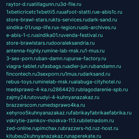
raytor-d.ru
atillagunn.ru
3d-file.ru
1xbeticricetc1xbetti5.ru
uafoot-statti.ru
e-abis1c.ru
store-brawl-stars.ru
kts-services.ru
dark-sand.ru
sindika-01.ru
sp-life.ru
x-legion.ru
sib-archives.ru
e-abis-1-c.ru
sindika01.ru
venda-festival.ru
store-brawlstars.ru
dooraleksandria.ru
antenna-highly.ru
mine-lab-msk.ru
1-mus.ru
3-sex-porn.ru
ban-damn.ru
purse-factory.ru
viagra-tablet.ru
fasbags.ru
adler-jun.ru
bandamn.ru
fincontech.ru
3sexporn.ru
1mus.ru
darksand.ru
rebus-toys.ru
minelab-msk.ru
alabuga-cityhotel.ru
medsprawo-4-ka.ru
2864420.ru
blagodarenie-spb.ru
zajmy24.ru
tovudyi-4-kuhnyanazakaz.ru
brazzerscom.ru
medsprawo4ka.ru
xehyroo5kuhnyanazakaz.ru
fabrikayfabrikaefabrika.ru
vskrytie-zamkov-moskva-113.ru
biletnadom.ru
zed-online.ru
pimchax.ru
brazzers-hd.ru
z-host.ru
kitubeu2kuhnyanazakaz.ru
naperekate.ru