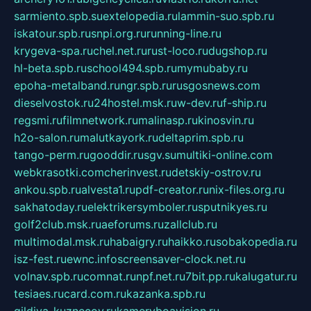
sarmiento.spb.su
extelopedia.ru
lammin-suo.spb.ru
iskatour.spb.ru
snpi.org.ru
running-line.ru
krygeva-spa.ru
chel.net.ru
rust-loco.ru
dugshop.ru
hl-beta.spb.ru
school494.spb.ru
mymubaby.ru
epoha-metalband.ru
ngr.spb.ru
rusgosnews.com
dieselvostok.ru
24hostel.msk.ru
w-dev.ru
f-ship.ru
regsmi.ru
filmnetwork.ru
malinasp.ru
kinosvin.ru
h2o-salon.ru
malutkayork.ru
deltaprim.spb.ru
tango-perm.ru
gooddir.ru
sgv.su
multiki-online.com
webkrasotki.com
cherinvest.ru
detskiy-ostrov.ru
ankou.spb.ru
alvesta1.ru
pdf-creator.ru
nix-files.org.ru
sakhatoday.ru
elektrikersymboler.ru
sputnikyes.ru
golf2club.msk.ru
aeforums.ru
zallclub.ru
multimodal.msk.ru
habaigry.ru
haikko.ru
sobakopedia.ru
isz-fest.ru
ewnc.info
screensaver-clock.net.ru
volnav.spb.ru
comnat.ru
npf.net.ru
7bit.pp.ru
kalugatur.ru
tesiaes.ru
card.com.ru
kazanka.spb.ru