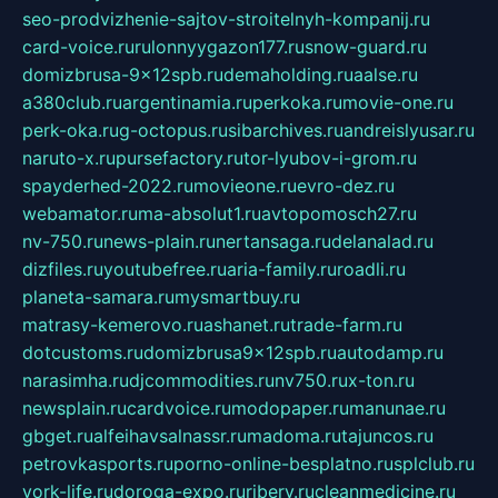
seo-prodvizhenie-sajtov-stroitelnyh-kompanij.ru
card-voice.ru
rulonnyygazon177.ru
snow-guard.ru
domizbrusa-9x12spb.ru
demaholding.ru
aalse.ru
a380club.ru
argentinamia.ru
perkoka.ru
movie-one.ru
perk-oka.ru
g-octopus.ru
sibarchives.ru
andreislyusar.ru
naruto-x.ru
pursefactory.ru
tor-lyubov-i-grom.ru
spayderhed-2022.ru
movieone.ru
evro-dez.ru
webamator.ru
ma-absolut1.ru
avtopomosch27.ru
nv-750.ru
news-plain.ru
nertansaga.ru
delanalad.ru
dizfiles.ru
youtubefree.ru
aria-family.ru
roadli.ru
planeta-samara.ru
mysmartbuy.ru
matrasy-kemerovo.ru
ashanet.ru
trade-farm.ru
dotcustoms.ru
domizbrusa9x12spb.ru
autodamp.ru
narasimha.ru
djcommodities.ru
nv750.ru
x-ton.ru
newsplain.ru
cardvoice.ru
modopaper.ru
manunae.ru
gbget.ru
alfeihavsalnassr.ru
madoma.ru
tajuncos.ru
petrovkasports.ru
porno-online-besplatno.ru
splclub.ru
york-life.ru
doroga-expo.ru
ribery.ru
cleanmedicine.ru