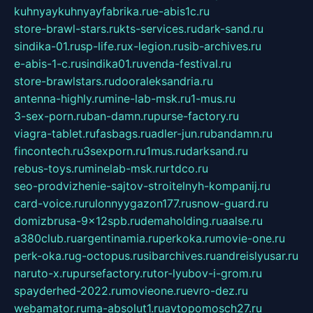
kuhnyaykuhnyayfabrika.ru
e-abis1c.ru
store-brawl-stars.ru
kts-services.ru
dark-sand.ru
sindika-01.ru
sp-life.ru
x-legion.ru
sib-archives.ru
e-abis-1-c.ru
sindika01.ru
venda-festival.ru
store-brawlstars.ru
dooraleksandria.ru
antenna-highly.ru
mine-lab-msk.ru
1-mus.ru
3-sex-porn.ru
ban-damn.ru
purse-factory.ru
viagra-tablet.ru
fasbags.ru
adler-jun.ru
bandamn.ru
fincontech.ru
3sexporn.ru
1mus.ru
darksand.ru
rebus-toys.ru
minelab-msk.ru
rtdco.ru
seo-prodvizhenie-sajtov-stroitelnyh-kompanij.ru
card-voice.ru
rulonnyygazon177.ru
snow-guard.ru
domizbrusa-9x12spb.ru
demaholding.ru
aalse.ru
a380club.ru
argentinamia.ru
perkoka.ru
movie-one.ru
perk-oka.ru
g-octopus.ru
sibarchives.ru
andreislyusar.ru
naruto-x.ru
pursefactory.ru
tor-lyubov-i-grom.ru
spayderhed-2022.ru
movieone.ru
evro-dez.ru
webamator.ru
ma-absolut1.ru
avtopomosch27.ru