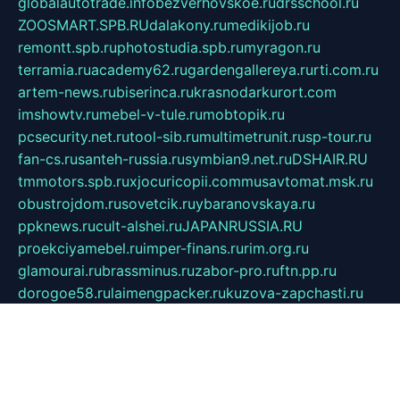
globalautotrade.info
bezverhovskoe.ru
drsschool.ru
ZOOSMART.SPB.RU
dalakony.ru
medikijob.ru
remontt.spb.ru
photostudia.spb.ru
myragon.ru
terramia.ru
academy62.ru
gardengallereya.ru
rti.com.ru
artem-news.ru
biserinca.ru
krasnodarkurort.com
imshowtv.ru
mebel-v-tule.ru
mobtopik.ru
pcsecurity.net.ru
tool-sib.ru
multimetrunit.ru
sp-tour.ru
fan-cs.ru
santeh-russia.ru
symbian9.net.ru
DSHAIR.RU
tmmotors.spb.ru
xjocuricopii.com
musavtomat.msk.ru
obustrojdom.ru
sovetcik.ru
ybaranovskaya.ru
ppknews.ru
cult-alshei.ru
JAPANRUSSIA.RU
proekciyamebel.ru
imper-finans.ru
rim.org.ru
glamourai.ru
brassminus.ru
zabor-pro.ru
ftn.pp.ru
dorogoe58.ru
laimengpacker.ru
kuzova-zapchasti.ru
sageerp.ru
taxodrom.ru
dsrazvitie.ru
hardcity.net.ru
ratinghomegames.ru
topservice25.ru
gubernyan.ru
gtglasslined.ru
ii4.ru
tssport.spb.ru
andorra24.com
blackwallstreet.ru
oboimos.ru
optim-doors.com.ru