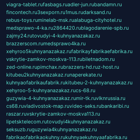
viagra-tablet.ru
fasbags.ru
adler-jun.ru
bandamn.ru
fincontech.ru
3sexporn.ru
1mus.ru
darksand.ru
rebus-toys.ru
minelab-msk.ru
alabuga-cityhotel.ru
medsprawo-4-ka.ru
2864420.ru
blagodarenie-spb.ru
zajmy24.ru
tovudyi-4-kuhnyanazakaz.ru
brazzerscom.ru
medsprawo4ka.ru
xehyroo5kuhnyanazakaz.ru
fabrikayfabrikaefabrika.ru
vskrytie-zamkov-moskva-113.ru
biletnadom.ru
zed-online.ru
pimchax.ru
brazzers-hd.ru
z-host.ru
kitubeu2kuhnyanazakaz.ru
naperekate.ru
kuhnyaofabrikaufabrik.ru
kitubeu-2-kuhnyanazakaz.ru
xehyroo-5-kuhnyanazakaz.ru
cs-68.ru
guzywia-4-kuhnyanazakaz.ru
mir-tk.ru
vlknrussia.ru
cs68.ru
vladivostok-map.ru
video-seks.ru
bankaribi.ru
raszar.ru
vskrytie-zamkov-moskva113.ru
lipetsktelecom.ru
tovudyi4kuhnyanazakaz.ru
seksuzb.ru
guzywia4kuhnyanazakaz.ru
fabrikaofabrikaokuhny.ru
kuhnyaekuhnyaafabrika.ru