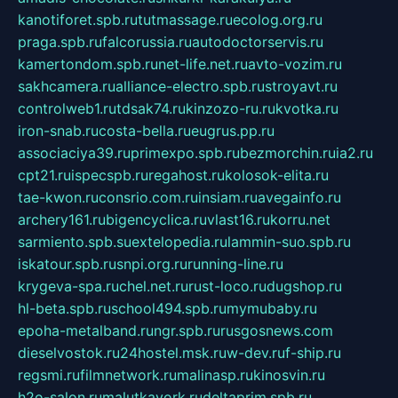
kanotiforet.spb.ru
tutmassage.ru
ecolog.org.ru
praga.spb.ru
falcorussia.ru
autodoctorservis.ru
kamertondom.spb.ru
net-life.net.ru
avto-vozim.ru
sakhcamera.ru
alliance-electro.spb.ru
stroyavt.ru
controlweb1.ru
tdsak74.ru
kinzozo-ru.ru
kvotka.ru
iron-snab.ru
costa-bella.ru
eugrus.pp.ru
associaciya39.ru
primexpo.spb.ru
bezmorchin.ru
ia2.ru
cpt21.ru
ispecspb.ru
regahost.ru
kolosok-elita.ru
tae-kwon.ru
consrio.com.ru
insiam.ru
avegainfo.ru
archery161.ru
bigencyclica.ru
vlast16.ru
korru.net
sarmiento.spb.su
extelopedia.ru
lammin-suo.spb.ru
iskatour.spb.ru
snpi.org.ru
running-line.ru
krygeva-spa.ru
chel.net.ru
rust-loco.ru
dugshop.ru
hl-beta.spb.ru
school494.spb.ru
mymubaby.ru
epoha-metalband.ru
ngr.spb.ru
rusgosnews.com
dieselvostok.ru
24hostel.msk.ru
w-dev.ru
f-ship.ru
regsmi.ru
filmnetwork.ru
malinasp.ru
kinosvin.ru
h2o-salon.ru
malutkayork.ru
deltaprim.spb.ru