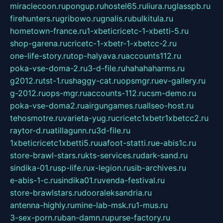
miraclecoon.ru
pongup.ru
hostel65.ru
liura.ru
glasspb.ru
firehunters.ru
gribowo.ru
gnalis.ru
bulkitula.ru
hometown-france.ru
1-xbeticricetc-1-xbetti-5.ru
shop-garena.ru
cricetc-1-xbetr-1-xbetcc-2.ru
one-life-story.ru
top-halyava.ru
accounts112.ru
poka-vse-doma-2.ru
3-d-file.ru
hahahaharms.ru
g2012.ru
tst-1.ru
shaggy-cat.ru
opsmgr.ru
ev-gallery.ru
g-2012.ru
ops-mgr.ru
accounts-112.ru
csm-demo.ru
poka-vse-doma2.ru
airgungames.ru
allseo-host.ru
tehosmotre.ru
varieta-yug.ru
cricetc1xbetr1xbetcc2.ru
raytor-d.ru
atillagunn.ru
3d-file.ru
1xbeticricetc1xbetti5.ru
uafoot-statti.ru
e-abis1c.ru
store-brawl-stars.ru
kts-services.ru
dark-sand.ru
sindika-01.ru
sp-life.ru
x-legion.ru
sib-archives.ru
e-abis-1-c.ru
sindika01.ru
venda-festival.ru
store-brawlstars.ru
dooraleksandria.ru
antenna-highly.ru
mine-lab-msk.ru
1-mus.ru
3-sex-porn.ru
ban-damn.ru
purse-factory.ru