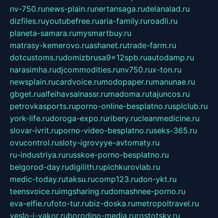
nv-750.ru
news-plain.ru
nertansaga.ru
delanalad.ru
dizfiles.ru
youtubefree.ru
aria-family.ru
roadli.ru
planeta-samara.ru
mysmartbuy.ru
matrasy-kemerovo.ru
ashanet.ru
trade-farm.ru
dotcustoms.ru
domizbrusa9x12spb.ru
autodamp.ru
narasimha.ru
djcommodities.ru
nv750.ru
x-ton.ru
newsplain.ru
cardvoice.ru
modopaper.ru
manunae.ru
gbget.ru
alfeihavsalnassr.ru
madoma.ru
tajuncos.ru
petrovkasports.ru
porno-online-besplatno.ru
splclub.ru
york-life.ru
doroga-expo.ru
ribery.ru
cleanmedicine.ru
slovar-ivrit.ru
porno-video-besplatno.ru
seks-365.ru
ovucontrol.ru
sloty-igrovyye-avtomaty.ru
ru-industriya.ru
russkoe-porno-besplatno.ru
belgorod-day.ru
digilith.ru
pichkurovlab.ru
medic-today.ru
taksu.ru
comp123.ru
don-ykt.ru
teensvoice.ru
imgsharing.ru
domashnee-porno.ru
eva-elfie.ru
foto-tur.ru
biz-doska.ru
metropoltravel.ru
veslo-i-yakor.ru
borodino-media.ru
rostotsky.ru