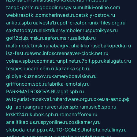
tango-perm.ru
gooddir.ru
sgv.su
multiki-online.com
webkrasotki.com
cherinvest.ru
detskiy-ostrov.ru
ankou.spb.ru
alvesta1.ru
pdf-creator.ru
nix-files.org.ru
sakhatoday.ru
elektrikersymboler.ru
sputnikyes.ru
golf2club.msk.ru
aeforums.ru
zallclub.ru
multimodal.msk.ru
habaigry.ru
haikko.ru
sobakopedia.ru
isz-fest.ru
ewnc.info
screensaver-clock.net.ru
volnav.spb.ru
comnat.ru
npf.net.ru
7bit.pp.ru
kalugatur.ru
tesiaes.ru
card.com.ru
kazanka.spb.ru
gildiya-kuznecov.ru
kameryboavision.ru
griffoncom.spb.ru
fabrika-emotsiy.ru
PARK-MATROSOVA.RU
agat.spb.ru
avtoyurist-moskva1.ru
hardware.org.ru
схема-авто.рф
dg-lab.ru
angrup.ru
recruiter.spb.ru
music8.spb.ru
krsk124.ru
kubok.spb.ru
romanofforex.ru
analitikaplus.ru
spyonline.ru
zosikamery.ru
sloboda-ural.pp.ru
AUTO-COM.SU
hohota.net
alimy.ru