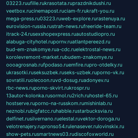
03223.ru
ufille.ru
krasotata.ru
prazdnikdushi.ru
veetbox.ru
cinemapost.ru
ciam-fr.ru
kraft-you.ru
mega-press.ru
03223.ru
web-explore.ru
rastenuya.ru
eurovision-russia.ru
strah-news.ru
freeride-team.ru
itrack-24.ru
sexshopexpress.ru
autostudiopro.ru
alabuga-cityhotel.ru
pornv.ru
atlantpereezd.ru
bud-em-znakomye.ru
a-cdc.ru
elektrostal-news.ru
korolevremont-market.ru
budem-znakomye.ru
oooagrosnab.ru
fpodaso.ru
emfire.ru
pro-otdelky.ru
ukrasotki.ru
seksuzbek.ru
seks-uzbek.ru
porno-vk.ru
sovratili.ru
olecoon.ru
vd-dosug.ru
adonyev.ru
rbc-news.ru
porno-skvirt.ru
krospr.ru
13autor-kolonka.ru
sormol.ru
2rich.ru
hostel-65.ru
hostserve.ru
porno-na-russkom.ru
mishinlab.ru
neznobi.ru
bigfatcc.ru
habble.ru
starbucksvia.ru
delfinet.ru
silvernano.ru
elestal.ru
vektor-doroga.ru
velotrenajery.ru
pronso54.ru
lenasever.ru
lovinskix.ru
show-pets.ru
smartnews03.ru
discofoxworld.ru