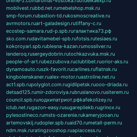
online-z.com
aromat-vostoka.ru
otdelkaexp.ru
mobilvest.ru
bbd.net.ru
mebelshop.msk.ru
smp-forum.ru
bastion-td.ru
kosmoscreative.ru
avrmotors.ru
art-galadesign.ru
tiffany-c.ru
ecostep-samara.ru
d-p.spb.ru
галактика73.рф
sko.com.ru
davitamebel-spb.ru
fotsis.ru
tesiaes.ru
kokoroyari.spb.ru
blesna-kazan.ru
mossilver.ru
lenderoq.ru
sergeydobrin.ru
tochkazvuka.msk.ru
people-of-art.ru
bezzubova.ru
clubtibet.ru
orior-aks.ru
dynamoauto.ru
szk-favorit.ru
carlines.ru
flatnsk.ru
kingbolenskaner.ru
alex-motor.ru
astroline.net.ru
act1.spb.ru
polyglot.com.ru
gidlipetsk.ru
ooo-driada.ru
detsad125.ru
mir-zdoroviya.ru
bruslanovo.ru
siterem.ru
council.spb.ru
лодкипатриот.рф
kafekolizey.ru
iclub.net.ru
gazon-easy.ru
sugarepilekb.ru
grinox.ru
pylesostineco.ru
msts-ozarenie.ru
kameryjooan.ru
artemovskij.ru
dopler.spb.ru
aid70.ru
metall-perm.ru
ndm.msk.ru
ratingzooshop.ru
apiaccess.ru