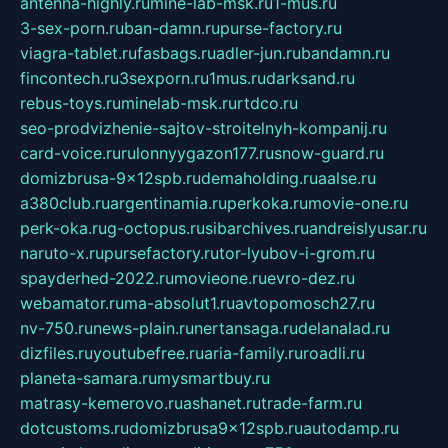
antenna-highly.ru
mine-lab-msk.ru
1-mus.ru
3-sex-porn.ru
ban-damn.ru
purse-factory.ru
viagra-tablet.ru
fasbags.ru
adler-jun.ru
bandamn.ru
fincontech.ru
3sexporn.ru
1mus.ru
darksand.ru
rebus-toys.ru
minelab-msk.ru
rtdco.ru
seo-prodvizhenie-sajtov-stroitelnyh-kompanij.ru
card-voice.ru
rulonnyygazon177.ru
snow-guard.ru
domizbrusa-9x12spb.ru
demaholding.ru
aalse.ru
a380club.ru
argentinamia.ru
perkoka.ru
movie-one.ru
perk-oka.ru
g-octopus.ru
sibarchives.ru
andreislyusar.ru
naruto-x.ru
pursefactory.ru
tor-lyubov-i-grom.ru
spayderhed-2022.ru
movieone.ru
evro-dez.ru
webamator.ru
ma-absolut1.ru
avtopomosch27.ru
nv-750.ru
news-plain.ru
nertansaga.ru
delanalad.ru
dizfiles.ru
youtubefree.ru
aria-family.ru
roadli.ru
planeta-samara.ru
mysmartbuy.ru
matrasy-kemerovo.ru
ashanet.ru
trade-farm.ru
dotcustoms.ru
domizbrusa9x12spb.ru
autodamp.ru