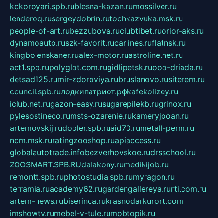
kokoroyari.spb.ru
blesna-kazan.ru
mossilver.ru
lenderoq.ru
sergeydobrin.ru
tochkazvuka.msk.ru
people-of-art.ru
bezzubova.ru
clubtibet.ru
orior-aks.ru
dynamoauto.ru
szk-favorit.ru
carlines.ru
flatnsk.ru
kingbolenskaner.ru
alex-motor.ru
astroline.net.ru
act1.spb.ru
polyglot.com.ru
gidlipetsk.ru
ooo-driada.ru
detsad125.ru
mir-zdoroviya.ru
bruslanovo.ru
siterem.ru
council.spb.ru
лодкипатриот.рф
kafekolizey.ru
iclub.net.ru
gazon-easy.ru
sugarepilekb.ru
grinox.ru
pylesostineco.ru
msts-ozarenie.ru
kameryjooan.ru
artemovskij.ru
dopler.spb.ru
aid70.ru
metall-perm.ru
ndm.msk.ru
ratingzooshop.ru
apiaccess.ru
globalautotrade.info
bezverhovskoe.ru
drsschool.ru
ZOOSMART.SPB.RU
dalakony.ru
medikijob.ru
remontt.spb.ru
photostudia.spb.ru
myragon.ru
terramia.ru
academy62.ru
gardengallereya.ru
rti.com.ru
artem-news.ru
biserinca.ru
krasnodarkurort.com
imshowtv.ru
mebel-v-tule.ru
mobtopik.ru