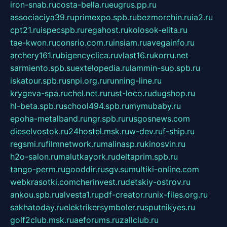
iron-snab.ru
costa-bella.ru
eugrus.pp.ru
associaciya39.ru
primexpo.spb.ru
bezmorchin.ru
ia2.ru
cpt21.ru
ispecspb.ru
regahost.ru
kolosok-elita.ru
tae-kwon.ru
consrio.com.ru
insiam.ru
avegainfo.ru
archery161.ru
bigencyclica.ru
vlast16.ru
korru.net
sarmiento.spb.su
extelopedia.ru
lammin-suo.spb.ru
iskatour.spb.ru
snpi.org.ru
running-line.ru
krygeva-spa.ru
chel.net.ru
rust-loco.ru
dugshop.ru
hl-beta.spb.ru
school494.spb.ru
mymubaby.ru
epoha-metalband.ru
ngr.spb.ru
rusgosnews.com
dieselvostok.ru
24hostel.msk.ru
w-dev.ru
f-ship.ru
regsmi.ru
filmnetwork.ru
malinasp.ru
kinosvin.ru
h2o-salon.ru
malutkayork.ru
deltaprim.spb.ru
tango-perm.ru
gooddir.ru
sgv.su
multiki-online.com
webkrasotki.com
cherinvest.ru
detskiy-ostrov.ru
ankou.spb.ru
alvesta1.ru
pdf-creator.ru
nix-files.org.ru
sakhatoday.ru
elektrikersymboler.ru
sputnikyes.ru
golf2club.msk.ru
aeforums.ru
zallclub.ru