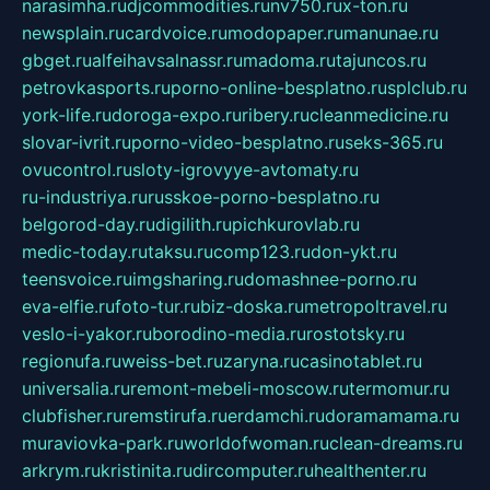
narasimha.ru
djcommodities.ru
nv750.ru
x-ton.ru
newsplain.ru
cardvoice.ru
modopaper.ru
manunae.ru
gbget.ru
alfeihavsalnassr.ru
madoma.ru
tajuncos.ru
petrovkasports.ru
porno-online-besplatno.ru
splclub.ru
york-life.ru
doroga-expo.ru
ribery.ru
cleanmedicine.ru
slovar-ivrit.ru
porno-video-besplatno.ru
seks-365.ru
ovucontrol.ru
sloty-igrovyye-avtomaty.ru
ru-industriya.ru
russkoe-porno-besplatno.ru
belgorod-day.ru
digilith.ru
pichkurovlab.ru
medic-today.ru
taksu.ru
comp123.ru
don-ykt.ru
teensvoice.ru
imgsharing.ru
domashnee-porno.ru
eva-elfie.ru
foto-tur.ru
biz-doska.ru
metropoltravel.ru
veslo-i-yakor.ru
borodino-media.ru
rostotsky.ru
regionufa.ru
weiss-bet.ru
zaryna.ru
casinotablet.ru
universalia.ru
remont-mebeli-moscow.ru
termomur.ru
clubfisher.ru
remstirufa.ru
erdamchi.ru
doramamama.ru
muraviovka-park.ru
worldofwoman.ru
clean-dreams.ru
arkrym.ru
kristinita.ru
dircomputer.ru
healthenter.ru