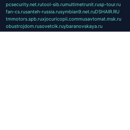
pcsecurity.net.ru
tool-sib.ru
multimetrunit.ru
sp-tour.ru
fan-cs.ru
santeh-russia.ru
symbian9.net.ru
DSHAIR.RU
tmmotors.spb.ru
xjocuricopii.com
musavtomat.msk.ru
obustrojdom.ru
sovetcik.ru
ybaranovskaya.ru
ppknews.ru
cult-alshei.ru
JAPANRUSSIA.RU
proekciyamebel.ru
imper-finans.ru
rim.org.ru
glamourai.ru
brassminus.ru
zabor-pro.ru
ftn.pp.ru
dorogoe58.ru
laimengpacker.ru
kuzova-zapchasti.ru
sageerp.ru
taxodrom.ru
dsrazvitie.ru
hardcity.net.ru
ratinghomegames.ru
topservice25.ru
gubernyan.ru
gtglasslined.ru
ii4.ru
tssport.spb.ru
andorra24.com
blackwallstreet.ru
oboimos.ru
optim-doors.com.ru
ikuch.ru
nycr.org.ru
npa21.ru
vremya-ch.spb.ru
desert000.ru
ivtorgi.ru
ifiori.ru
catalog-statei.ru
dcv.org.ru
spetsmaster174.ru
ipkameryhiseeu.ru
dum26.ru
ruspol.spb.ru
fr-opendp.ru
kam-solnyshko.ru
cheyenne-arapaho.ru
sevzapmetal.spb.ru
ted-lapidus.spb.ru
parasite-eliminator.ru