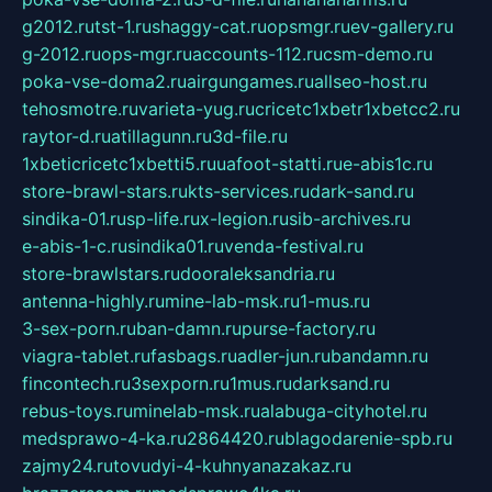
g2012.ru
tst-1.ru
shaggy-cat.ru
opsmgr.ru
ev-gallery.ru
g-2012.ru
ops-mgr.ru
accounts-112.ru
csm-demo.ru
poka-vse-doma2.ru
airgungames.ru
allseo-host.ru
tehosmotre.ru
varieta-yug.ru
cricetc1xbetr1xbetcc2.ru
raytor-d.ru
atillagunn.ru
3d-file.ru
1xbeticricetc1xbetti5.ru
uafoot-statti.ru
e-abis1c.ru
store-brawl-stars.ru
kts-services.ru
dark-sand.ru
sindika-01.ru
sp-life.ru
x-legion.ru
sib-archives.ru
e-abis-1-c.ru
sindika01.ru
venda-festival.ru
store-brawlstars.ru
dooraleksandria.ru
antenna-highly.ru
mine-lab-msk.ru
1-mus.ru
3-sex-porn.ru
ban-damn.ru
purse-factory.ru
viagra-tablet.ru
fasbags.ru
adler-jun.ru
bandamn.ru
fincontech.ru
3sexporn.ru
1mus.ru
darksand.ru
rebus-toys.ru
minelab-msk.ru
alabuga-cityhotel.ru
medsprawo-4-ka.ru
2864420.ru
blagodarenie-spb.ru
zajmy24.ru
tovudyi-4-kuhnyanazakaz.ru