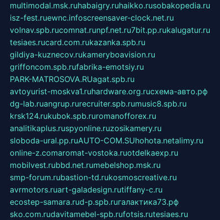
multimodal.msk.ru
habaigry.ru
haikko.ru
sobakopedia.ru
isz-fest.ru
ewnc.info
screensaver-clock.net.ru
volnav.spb.ru
comnat.ru
npf.net.ru
7bit.pp.ru
kalugatur.ru
tesiaes.ru
card.com.ru
kazanka.spb.ru
gildiya-kuznecov.ru
kameryboavision.ru
griffoncom.spb.ru
fabrika-emotsiy.ru
PARK-MATROSOVA.RU
agat.spb.ru
avtoyurist-moskva1.ru
hardware.org.ru
схема-авто.рф
dg-lab.ru
angrup.ru
recruiter.spb.ru
music8.spb.ru
krsk124.ru
kubok.spb.ru
romanofforex.ru
analitikaplus.ru
spyonline.ru
zosikamery.ru
sloboda-ural.pp.ru
AUTO-COM.SU
hohota.net
alimy.ru
online-z.com
aromat-vostoka.ru
otdelkaexp.ru
mobilvest.ru
bbd.net.ru
mebelshop.msk.ru
smp-forum.ru
bastion-td.ru
kosmoscreative.ru
avrmotors.ru
art-galadesign.ru
tiffany-c.ru
ecostep-samara.ru
d-p.spb.ru
галактика73.рф
sko.com.ru
davitamebel-spb.ru
fotsis.ru
tesiaes.ru