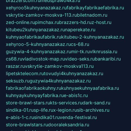
brazzerscom.ru
medsprawo4ka.ru
xehyroo5kuhnyanazakaz.ru
fabrikayfabrikaefabrika.ru
vskrytie-zamkov-moskva-113.ru
biletnadom.ru
zed-online.ru
pimchax.ru
brazzers-hd.ru
z-host.ru
kitubeu2kuhnyanazakaz.ru
naperekate.ru
kuhnyaofabrikaufabrik.ru
kitubeu-2-kuhnyanazakaz.ru
xehyroo-5-kuhnyanazakaz.ru
cs-68.ru
guzywia-4-kuhnyanazakaz.ru
mir-tk.ru
vlknrussia.ru
cs68.ru
vladivostok-map.ru
video-seks.ru
bankaribi.ru
raszar.ru
vskrytie-zamkov-moskva113.ru
lipetsktelecom.ru
tovudyi4kuhnyanazakaz.ru
seksuzb.ru
guzywia4kuhnyanazakaz.ru
fabrikaofabrikaokuhny.ru
kuhnyaekuhnyaafabrika.ru
kuhnyaykuhnyayfabrika.ru
e-abis1c.ru
store-brawl-stars.ru
kts-services.ru
dark-sand.ru
sindika-01.ru
sp-life.ru
x-legion.ru
sib-archives.ru
e-abis-1-c.ru
sindika01.ru
venda-festival.ru
store-brawlstars.ru
dooraleksandria.ru