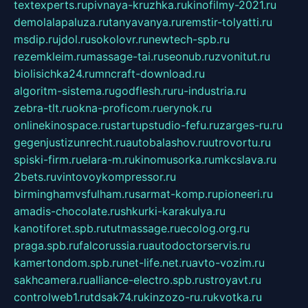
textexperts.ru
pivnaya-kruzhka.ru
kinofilmy-2021.ru
demolalapaluza.ru
tanyavanya.ru
remstir-tolyatti.ru
msdip.ru
jdol.ru
sokolovr.ru
newtech-spb.ru
rezemkleim.ru
massage-tai.ru
seonub.ru
zvonitut.ru
biolisichka24.ru
mncraft-download.ru
algoritm-sistema.ru
godflesh.ru
ru-industria.ru
zebra-tlt.ru
okna-proficom.ru
erynok.ru
onlinekinospace.ru
startupstudio-fefu.ru
zarges-ru.ru
gegenjustizunrecht.ru
autobalashov.ru
utrovortu.ru
spiski-firm.ru
elara-m.ru
kinomusorka.ru
mkcslava.ru
2bets.ru
vintovoykompressor.ru
birminghamvsfulham.ru
sarmat-komp.ru
pioneeri.ru
amadis-chocolate.ru
shkurki-karakulya.ru
kanotiforet.spb.ru
tutmassage.ru
ecolog.org.ru
praga.spb.ru
falcorussia.ru
autodoctorservis.ru
kamertondom.spb.ru
net-life.net.ru
avto-vozim.ru
sakhcamera.ru
alliance-electro.spb.ru
stroyavt.ru
controlweb1.ru
tdsak74.ru
kinzozo-ru.ru
kvotka.ru