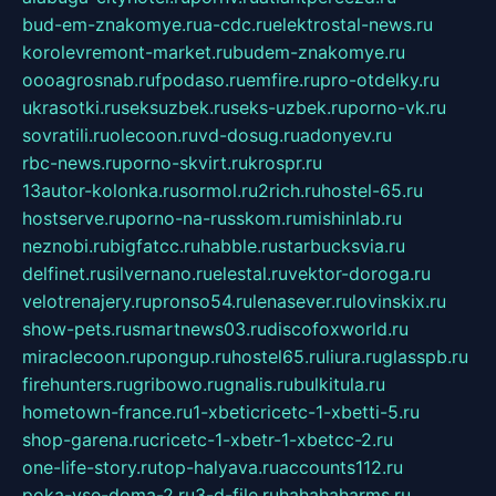
bud-em-znakomye.ru
a-cdc.ru
elektrostal-news.ru
korolevremont-market.ru
budem-znakomye.ru
oooagrosnab.ru
fpodaso.ru
emfire.ru
pro-otdelky.ru
ukrasotki.ru
seksuzbek.ru
seks-uzbek.ru
porno-vk.ru
sovratili.ru
olecoon.ru
vd-dosug.ru
adonyev.ru
rbc-news.ru
porno-skvirt.ru
krospr.ru
13autor-kolonka.ru
sormol.ru
2rich.ru
hostel-65.ru
hostserve.ru
porno-na-russkom.ru
mishinlab.ru
neznobi.ru
bigfatcc.ru
habble.ru
starbucksvia.ru
delfinet.ru
silvernano.ru
elestal.ru
vektor-doroga.ru
velotrenajery.ru
pronso54.ru
lenasever.ru
lovinskix.ru
show-pets.ru
smartnews03.ru
discofoxworld.ru
miraclecoon.ru
pongup.ru
hostel65.ru
liura.ru
glasspb.ru
firehunters.ru
gribowo.ru
gnalis.ru
bulkitula.ru
hometown-france.ru
1-xbeticricetc-1-xbetti-5.ru
shop-garena.ru
cricetc-1-xbetr-1-xbetcc-2.ru
one-life-story.ru
top-halyava.ru
accounts112.ru
poka-vse-doma-2.ru
3-d-file.ru
hahahaharms.ru