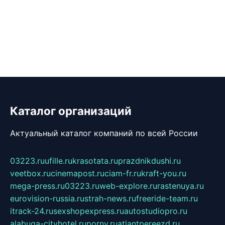
Каталог организаций
Актуальный каталог компаний по всей России
03223.ru
ufille.ru
krasotata.ru
prazdnikdushi.ru
veetbox.ru
cinemapost.ru
ciam-fr.ru
kraft-you.ru
mega-press.ru
03223.ru
web-explore.ru
rastenuya.ru
eurovision-russia.ru
strah-news.ru
freeride-team.ru
itrack-24.ru
sexshopexpress.ru
autostudiopro.ru
alabuga-cityhotel.ru
pornv.ru
atlantpereezd.ru