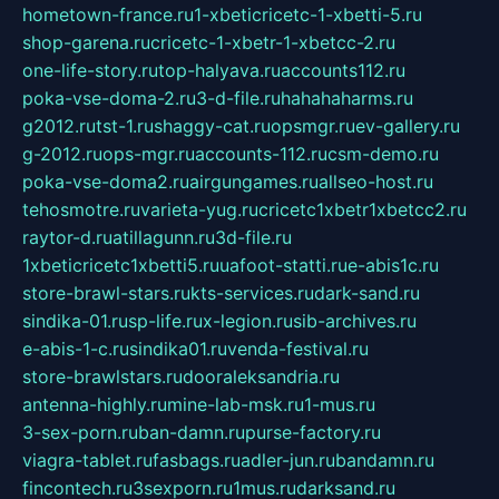
hometown-france.ru
1-xbeticricetc-1-xbetti-5.ru
shop-garena.ru
cricetc-1-xbetr-1-xbetcc-2.ru
one-life-story.ru
top-halyava.ru
accounts112.ru
poka-vse-doma-2.ru
3-d-file.ru
hahahaharms.ru
g2012.ru
tst-1.ru
shaggy-cat.ru
opsmgr.ru
ev-gallery.ru
g-2012.ru
ops-mgr.ru
accounts-112.ru
csm-demo.ru
poka-vse-doma2.ru
airgungames.ru
allseo-host.ru
tehosmotre.ru
varieta-yug.ru
cricetc1xbetr1xbetcc2.ru
raytor-d.ru
atillagunn.ru
3d-file.ru
1xbeticricetc1xbetti5.ru
uafoot-statti.ru
e-abis1c.ru
store-brawl-stars.ru
kts-services.ru
dark-sand.ru
sindika-01.ru
sp-life.ru
x-legion.ru
sib-archives.ru
e-abis-1-c.ru
sindika01.ru
venda-festival.ru
store-brawlstars.ru
dooraleksandria.ru
antenna-highly.ru
mine-lab-msk.ru
1-mus.ru
3-sex-porn.ru
ban-damn.ru
purse-factory.ru
viagra-tablet.ru
fasbags.ru
adler-jun.ru
bandamn.ru
fincontech.ru
3sexporn.ru
1mus.ru
darksand.ru