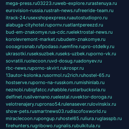
mega-press.ru
03223.ru
web-explore.ru
rastenuya.ru
eurovision-russia.ru
strah-news.ru
freeride-team.ru
itrack-24.ru
sexshopexpress.ru
autostudiopro.ru
alabuga-cityhotel.ru
pornv.ru
atlantpereezd.ru
bud-em-znakomye.ru
a-cdc.ru
elektrostal-news.ru
korolevremont-market.ru
budem-znakomye.ru
oooagrosnab.ru
fpodaso.ru
emfire.ru
pro-otdelky.ru
ukrasotki.ru
seksuzbek.ru
seks-uzbek.ru
porno-vk.ru
sovratili.ru
olecoon.ru
vd-dosug.ru
adonyev.ru
rbc-news.ru
porno-skvirt.ru
krospr.ru
13autor-kolonka.ru
sormol.ru
2rich.ru
hostel-65.ru
hostserve.ru
porno-na-russkom.ru
mishinlab.ru
neznobi.ru
bigfatcc.ru
habble.ru
starbucksvia.ru
delfinet.ru
silvernano.ru
elestal.ru
vektor-doroga.ru
velotrenajery.ru
pronso54.ru
lenasever.ru
lovinskix.ru
show-pets.ru
smartnews03.ru
discofoxworld.ru
miraclecoon.ru
pongup.ru
hostel65.ru
liura.ru
glasspb.ru
firehunters.ru
gribowo.ru
gnalis.ru
bulkitula.ru