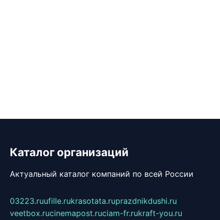
Каталог организаций
Актуальный каталог компаний по всей России
03223.ru
ufille.ru
krasotata.ru
prazdnikdushi.ru
veetbox.ru
cinemapost.ru
ciam-fr.ru
kraft-you.ru