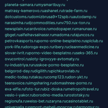
planeta-samara.ru
mysmartbuy.ru
matrasy-kemerovo.ru
ashanet.ru
trade-farm.ru
dotcustoms.ru
domizbrusa9x12spb.ru
autodamp.ru
narasimha.ru
djcommodities.ru
nv750.ru
x-ton.ru
newsplain.ru
cardvoice.ru
modopaper.ru
manunae.ru
gbget.ru
alfeihavsalnassr.ru
madoma.ru
tajuncos.ru
petrovkasports.ru
porno-online-besplatno.ru
splclub.ru
york-life.ru
doroga-expo.ru
ribery.ru
cleanmedicine.ru
slovar-ivrit.ru
porno-video-besplatno.ru
seks-365.ru
ovucontrol.ru
sloty-igrovyye-avtomaty.ru
ru-industriya.ru
russkoe-porno-besplatno.ru
belgorod-day.ru
digilith.ru
pichkurovlab.ru
medic-today.ru
taksu.ru
comp123.ru
don-ykt.ru
teensvoice.ru
imgsharing.ru
domashnee-porno.ru
eva-elfie.ru
foto-tur.ru
biz-doska.ru
metropoltravel.ru
veslo-i-yakor.ru
borodino-media.ru
rostotsky.ru
regionufa.ru
weiss-bet.ru
zaryna.ru
casinotablet.ru
universalia.ru
remont-mebeli-moscow.ru
termomur.ru