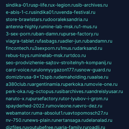
sindika-01.ru
sp-life.ru
x-legion.ru
sib-archives.ru
e-abis-1-c.ru
sindika01.ru
venda-festival.ru
store-brawlstars.ru
dooraleksandria.ru
antenna-highly.ru
mine-lab-msk.ru
1-mus.ru
3-sex-porn.ru
ban-damn.ru
purse-factory.ru
viagra-tablet.ru
fasbags.ru
adler-jun.ru
bandamn.ru
fincontech.ru
3sexporn.ru
1mus.ru
darksand.ru
rebus-toys.ru
minelab-msk.ru
rtdco.ru
seo-prodvizhenie-sajtov-stroitelnyh-kompanij.ru
card-voice.ru
rulonnyygazon177.ru
snow-guard.ru
domizbrusa-9x12spb.ru
demaholding.ru
aalse.ru
a380club.ru
argentinamia.ru
perkoka.ru
movie-one.ru
perk-oka.ru
g-octopus.ru
sibarchives.ru
andreislyusar.ru
naruto-x.ru
pursefactory.ru
tor-lyubov-i-grom.ru
spayderhed-2022.ru
movieone.ru
evro-dez.ru
webamator.ru
ma-absolut1.ru
avtopomosch27.ru
nv-750.ru
news-plain.ru
nertansaga.ru
delanalad.ru
dizfiles.ru
youtubefree.ru
aria-family.ru
roadli.ru