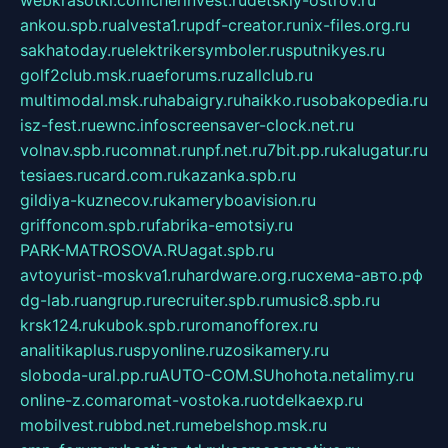
ankou.spb.ru
alvesta1.ru
pdf-creator.ru
nix-files.org.ru
sakhatoday.ru
elektrikersymboler.ru
sputnikyes.ru
golf2club.msk.ru
aeforums.ru
zallclub.ru
multimodal.msk.ru
habaigry.ru
haikko.ru
sobakopedia.ru
isz-fest.ru
ewnc.info
screensaver-clock.net.ru
volnav.spb.ru
comnat.ru
npf.net.ru
7bit.pp.ru
kalugatur.ru
tesiaes.ru
card.com.ru
kazanka.spb.ru
gildiya-kuznecov.ru
kameryboavision.ru
griffoncom.spb.ru
fabrika-emotsiy.ru
PARK-MATROSOVA.RU
agat.spb.ru
avtoyurist-moskva1.ru
hardware.org.ru
схема-авто.рф
dg-lab.ru
angrup.ru
recruiter.spb.ru
music8.spb.ru
krsk124.ru
kubok.spb.ru
romanofforex.ru
analitikaplus.ru
spyonline.ru
zosikamery.ru
sloboda-ural.pp.ru
AUTO-COM.SU
hohota.net
alimy.ru
online-z.com
aromat-vostoka.ru
otdelkaexp.ru
mobilvest.ru
bbd.net.ru
mebelshop.msk.ru