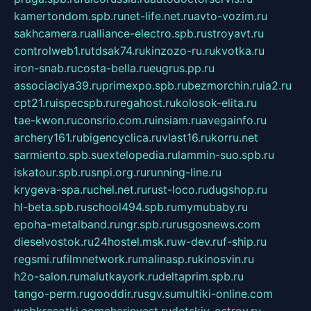
kamertondom.spb.ru
net-life.net.ru
avto-vozim.ru
sakhcamera.ru
alliance-electro.spb.ru
stroyavt.ru
controlweb1.ru
tdsak74.ru
kinzozo-ru.ru
kvotka.ru
iron-snab.ru
costa-bella.ru
eugrus.pp.ru
associaciya39.ru
primexpo.spb.ru
bezmorchin.ru
ia2.ru
cpt21.ru
ispecspb.ru
regahost.ru
kolosok-elita.ru
tae-kwon.ru
consrio.com.ru
insiam.ru
avegainfo.ru
archery161.ru
bigencyclica.ru
vlast16.ru
korru.net
sarmiento.spb.su
extelopedia.ru
lammin-suo.spb.ru
iskatour.spb.ru
snpi.org.ru
running-line.ru
krygeva-spa.ru
chel.net.ru
rust-loco.ru
dugshop.ru
hl-beta.spb.ru
school494.spb.ru
mymubaby.ru
epoha-metalband.ru
ngr.spb.ru
rusgosnews.com
dieselvostok.ru
24hostel.msk.ru
w-dev.ru
f-ship.ru
regsmi.ru
filmnetwork.ru
malinasp.ru
kinosvin.ru
h2o-salon.ru
malutkayork.ru
deltaprim.spb.ru
tango-perm.ru
gooddir.ru
sgv.su
multiki-online.com
webkrasotki.com
cherinvest.ru
detskiy-ostrov.ru