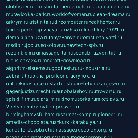
clubfisher.ru
remstirufa.ru
erdamchi.ru
doramamama.ru
muraviovka-park.ru
worldofwoman.ru
clean-dreams.ru
arkrym.ru
kristinita.ru
dircomputer.ru
healthenter.ru
textexperts.ru
pivnaya-kruzhka.ru
kinofilmy-2021.ru
demolalapaluza.ru
tanyavanya.ru
remstir-tolyatti.ru
msdip.ru
jdol.ru
sokolovr.ru
newtech-spb.ru
rezemkleim.ru
massage-tai.ru
seonub.ru
zvonitut.ru
biolisichka24.ru
mncraft-download.ru
algoritm-sistema.ru
godflesh.ru
ru-industria.ru
zebra-tlt.ru
okna-proficom.ru
erynok.ru
onlinekinospace.ru
startupstudio-fefu.ru
zarges-ru.ru
gegenjustizunrecht.ru
autobalashov.ru
utrovortu.ru
spiski-firm.ru
elara-m.ru
kinomusorka.ru
mkcslava.ru
2bets.ru
vintovoykompressor.ru
birminghamvsfulham.ru
sarmat-komp.ru
pioneeri.ru
amadis-chocolate.ru
shkurki-karakulya.ru
kanotiforet.spb.ru
tutmassage.ru
ecolog.org.ru
praga.spb.ru
falcorussia.ru
autodoctorservis.ru