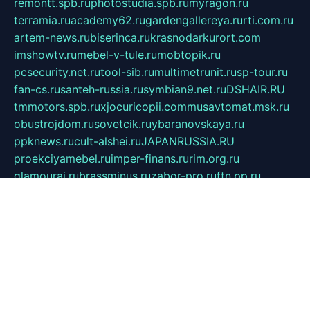
remontt.spb.ru
photostudia.spb.ru
myragon.ru
terramia.ru
academy62.ru
gardengallereya.ru
rti.com.ru
artem-news.ru
biserinca.ru
krasnodarkurort.com
imshowtv.ru
mebel-v-tule.ru
mobtopik.ru
pcsecurity.net.ru
tool-sib.ru
multimetrunit.ru
sp-tour.ru
fan-cs.ru
santeh-russia.ru
symbian9.net.ru
DSHAIR.RU
tmmotors.spb.ru
xjocuricopii.com
musavtomat.msk.ru
obustrojdom.ru
sovetcik.ru
ybaranovskaya.ru
ppknews.ru
cult-alshei.ru
JAPANRUSSIA.RU
proekciyamebel.ru
imper-finans.ru
rim.org.ru
glamourai.ru
brassminus.ru
zabor-pro.ru
ftn.pp.ru
dorogoe58.ru
laimengpacker.ru
kuzova-zapchasti.ru
sageerp.ru
taxodrom.ru
dsrazvitie.ru
hardcity.net.ru
ratinghomegames.ru
topservice25.ru
gubernyan.ru
gtglasslined.ru
ii4.ru
tssport.spb.ru
andorra24.com
blackwallstreet.ru
oboimos.ru
optim-doors.com.ru
ikuch.ru
nycr.org.ru
npa21.ru
vremya-ch.spb.ru
desert000.ru
ivtorgi.ru
ifiori.ru
catalog-statei.ru