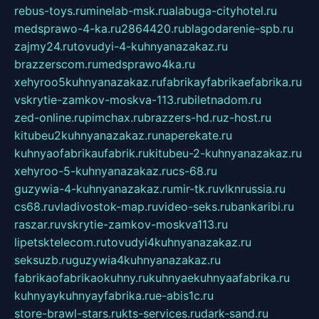
rebus-toys.ru
minelab-msk.ru
alabuga-cityhotel.ru
medsprawo-4-ka.ru
2864420.ru
blagodarenie-spb.ru
zajmy24.ru
tovudyi-4-kuhnyanazakaz.ru
brazzerscom.ru
medsprawo4ka.ru
xehyroo5kuhnyanazakaz.ru
fabrikayfabrikaefabrika.ru
vskrytie-zamkov-moskva-113.ru
biletnadom.ru
zed-online.ru
pimchax.ru
brazzers-hd.ru
z-host.ru
kitubeu2kuhnyanazakaz.ru
naperekate.ru
kuhnyaofabrikaufabrik.ru
kitubeu-2-kuhnyanazakaz.ru
xehyroo-5-kuhnyanazakaz.ru
cs-68.ru
guzywia-4-kuhnyanazakaz.ru
mir-tk.ru
vlknrussia.ru
cs68.ru
vladivostok-map.ru
video-seks.ru
bankaribi.ru
raszar.ru
vskrytie-zamkov-moskva113.ru
lipetsktelecom.ru
tovudyi4kuhnyanazakaz.ru
seksuzb.ru
guzywia4kuhnyanazakaz.ru
fabrikaofabrikaokuhny.ru
kuhnyaekuhnyaafabrika.ru
kuhnyaykuhnyayfabrika.ru
e-abis1c.ru
store-brawl-stars.ru
kts-services.ru
dark-sand.ru