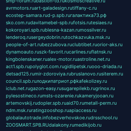
smp-forum.ru
bastion-td.ru
kosmoscreative.ru
avrmotors.ru
art-galadesign.ru
tiffany-c.ru
ecostep-samara.ru
d-p.spb.ru
галактика73.рф
sko.com.ru
davitamebel-spb.ru
fotsis.ru
tesiaes.ru
kokoroyari.spb.ru
blesna-kazan.ru
mossilver.ru
lenderoq.ru
sergeydobrin.ru
tochkazvuka.msk.ru
people-of-art.ru
bezzubova.ru
clubtibet.ru
orior-aks.ru
dynamoauto.ru
szk-favorit.ru
carlines.ru
flatnsk.ru
kingbolenskaner.ru
alex-motor.ru
astroline.net.ru
act1.spb.ru
polyglot.com.ru
gidlipetsk.ru
ooo-driada.ru
detsad125.ru
mir-zdoroviya.ru
bruslanovo.ru
siterem.ru
council.spb.ru
лодкипатриот.рф
kafekolizey.ru
iclub.net.ru
gazon-easy.ru
sugarepilekb.ru
grinox.ru
pylesostineco.ru
msts-ozarenie.ru
kameryjooan.ru
artemovskij.ru
dopler.spb.ru
aid70.ru
metall-perm.ru
ndm.msk.ru
ratingzooshop.ru
apiaccess.ru
globalautotrade.info
bezverhovskoe.ru
drsschool.ru
ZOOSMART.SPB.RU
dalakony.ru
medikijob.ru