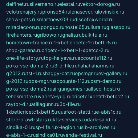
delfinet.ru
silvernano.ru
elestal.ru
vektor-doroga.ru
velotrenajery.ru
pronso54.ru
lenasever.ru
lovinskix.ru
show-pets.ru
smartnews03.ru
discofoxworld.ru
miraclecoon.ru
pongup.ru
hostel65.ru
liura.ru
glasspb.ru
firehunters.ru
gribowo.ru
gnalis.ru
bulkitula.ru
hometown-france.ru
1-xbeticricetc-1-xbetti-5.ru
shop-garena.ru
cricetc-1-xbetr-1-xbetcc-2.ru
one-life-story.ru
top-halyava.ru
accounts112.ru
poka-vse-doma-2.ru
3-d-file.ru
hahahaharms.ru
g2012.ru
tst-1.ru
shaggy-cat.ru
opsmgr.ru
ev-gallery.ru
g-2012.ru
ops-mgr.ru
accounts-112.ru
csm-demo.ru
poka-vse-doma2.ru
airgungames.ru
allseo-host.ru
tehosmotre.ru
varieta-yug.ru
cricetc1xbetr1xbetcc2.ru
raytor-d.ru
atillagunn.ru
3d-file.ru
1xbeticricetc1xbetti5.ru
uafoot-statti.ru
e-abis1c.ru
store-brawl-stars.ru
kts-services.ru
dark-sand.ru
sindika-01.ru
sp-life.ru
x-legion.ru
sib-archives.ru
e-abis-1-c.ru
sindika01.ru
venda-festival.ru