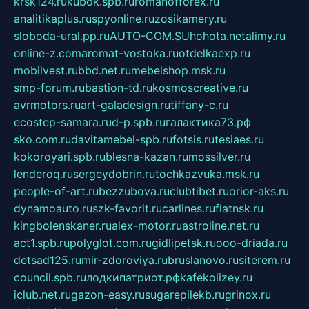
krsk124.ru
kubok.spb.ru
romanofforex.ru
analitikaplus.ru
spyonline.ru
zosikamery.ru
sloboda-ural.pp.ru
AUTO-COM.SU
hohota.net
alimy.ru
online-z.com
aromat-vostoka.ru
otdelkaexp.ru
mobilvest.ru
bbd.net.ru
mebelshop.msk.ru
smp-forum.ru
bastion-td.ru
kosmoscreative.ru
avrmotors.ru
art-galadesign.ru
tiffany-c.ru
ecostep-samara.ru
d-p.spb.ru
галактика73.рф
sko.com.ru
davitamebel-spb.ru
fotsis.ru
tesiaes.ru
kokoroyari.spb.ru
blesna-kazan.ru
mossilver.ru
lenderoq.ru
sergeydobrin.ru
tochkazvuka.msk.ru
people-of-art.ru
bezzubova.ru
clubtibet.ru
orior-aks.ru
dynamoauto.ru
szk-favorit.ru
carlines.ru
flatnsk.ru
kingbolenskaner.ru
alex-motor.ru
astroline.net.ru
act1.spb.ru
polyglot.com.ru
gidlipetsk.ru
ooo-driada.ru
detsad125.ru
mir-zdoroviya.ru
bruslanovo.ru
siterem.ru
council.spb.ru
лодкипатриот.рф
kafekolizey.ru
iclub.net.ru
gazon-easy.ru
sugarepilekb.ru
grinox.ru