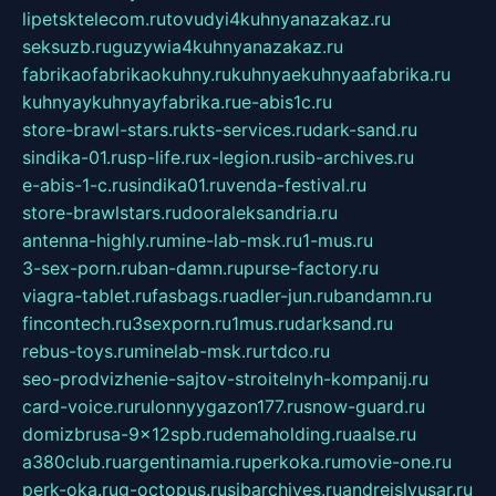
lipetsktelecom.ru
tovudyi4kuhnyanazakaz.ru
seksuzb.ru
guzywia4kuhnyanazakaz.ru
fabrikaofabrikaokuhny.ru
kuhnyaekuhnyaafabrika.ru
kuhnyaykuhnyayfabrika.ru
e-abis1c.ru
store-brawl-stars.ru
kts-services.ru
dark-sand.ru
sindika-01.ru
sp-life.ru
x-legion.ru
sib-archives.ru
e-abis-1-c.ru
sindika01.ru
venda-festival.ru
store-brawlstars.ru
dooraleksandria.ru
antenna-highly.ru
mine-lab-msk.ru
1-mus.ru
3-sex-porn.ru
ban-damn.ru
purse-factory.ru
viagra-tablet.ru
fasbags.ru
adler-jun.ru
bandamn.ru
fincontech.ru
3sexporn.ru
1mus.ru
darksand.ru
rebus-toys.ru
minelab-msk.ru
rtdco.ru
seo-prodvizhenie-sajtov-stroitelnyh-kompanij.ru
card-voice.ru
rulonnyygazon177.ru
snow-guard.ru
domizbrusa-9x12spb.ru
demaholding.ru
aalse.ru
a380club.ru
argentinamia.ru
perkoka.ru
movie-one.ru
perk-oka.ru
g-octopus.ru
sibarchives.ru
andreislyusar.ru