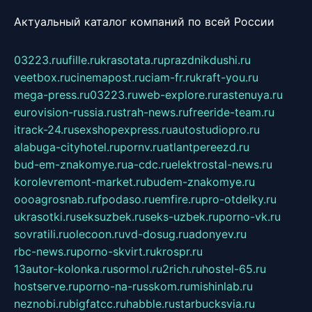
Актуальный каталог компаний по всей России
03223.ru
ufille.ru
krasotata.ru
prazdnikdushi.ru
veetbox.ru
cinemapost.ru
ciam-fr.ru
kraft-you.ru
mega-press.ru
03223.ru
web-explore.ru
rastenuya.ru
eurovision-russia.ru
strah-news.ru
freeride-team.ru
itrack-24.ru
sexshopexpress.ru
autostudiopro.ru
alabuga-cityhotel.ru
pornv.ru
atlantpereezd.ru
bud-em-znakomye.ru
a-cdc.ru
elektrostal-news.ru
korolevremont-market.ru
budem-znakomye.ru
oooagrosnab.ru
fpodaso.ru
emfire.ru
pro-otdelky.ru
ukrasotki.ru
seksuzbek.ru
seks-uzbek.ru
porno-vk.ru
sovratili.ru
olecoon.ru
vd-dosug.ru
adonyev.ru
rbc-news.ru
porno-skvirt.ru
krospr.ru
13autor-kolonka.ru
sormol.ru
2rich.ru
hostel-65.ru
hostserve.ru
porno-na-russkom.ru
mishinlab.ru
neznobi.ru
bigfatcc.ru
habble.ru
starbucksvia.ru