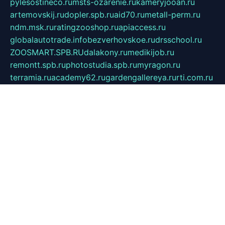
pylesostineco.ru
msts-ozarenie.ru
kameryjooan.ru
artemovskij.ru
dopler.spb.ru
aid70.ru
metall-perm.ru
ndm.msk.ru
ratingzooshop.ru
apiaccess.ru
globalautotrade.info
bezverhovskoe.ru
drsschool.ru
ZOOSMART.SPB.RU
dalakony.ru
medikijob.ru
remontt.spb.ru
photostudia.spb.ru
myragon.ru
terramia.ru
academy62.ru
gardengallereya.ru
rti.com.ru
artem-news.ru
biserinca.ru
krasnodarkurort.com
imshowtv.ru
mebel-v-tule.ru
mobtopik.ru
pcsecurity.net.ru
tool-sib.ru
multimetrunit.ru
sp-tour.ru
fan-cs.ru
santeh-russia.ru
symbian9.net.ru
DSHAIR.RU
tmmotors.spb.ru
xjocuricopii.com
musavtomat.msk.ru
obustrojdom.ru
sovetcik.ru
ybaranovskaya.ru
ppknews.ru
cult-alshei.ru
JAPANRUSSIA.RU
proekciyamebel.ru
imper-finans.ru
rim.org.ru
glamourai.ru
brassminus.ru
zabor-pro.ru
ftn.pp.ru
dorogoe58.ru
laimengpacker.ru
kuzova-zapchasti.ru
sageerp.ru
taxodrom.ru
dsrazvitie.ru
hardcity.net.ru