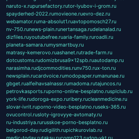
naruto-x.ru
pursefactory.ru
tor-lyubov-i-grom.ru
spayderhed-2022.ru
movieone.ru
evro-dez.ru
webamator.ru
ma-absolut1.ru
avtopomosch27.ru
nv-750.ru
news-plain.ru
nertansaga.ru
delanalad.ru
dizfiles.ru
youtubefree.ru
aria-family.ru
roadli.ru
planeta-samara.ru
mysmartbuy.ru
matrasy-kemerovo.ru
ashanet.ru
trade-farm.ru
dotcustoms.ru
domizbrusa9x12spb.ru
autodamp.ru
narasimha.ru
djcommodities.ru
nv750.ru
x-ton.ru
newsplain.ru
cardvoice.ru
modopaper.ru
manunae.ru
gbget.ru
alfeihavsalnassr.ru
madoma.ru
tajuncos.ru
petrovkasports.ru
porno-online-besplatno.ru
splclub.ru
york-life.ru
doroga-expo.ru
ribery.ru
cleanmedicine.ru
slovar-ivrit.ru
porno-video-besplatno.ru
seks-365.ru
ovucontrol.ru
sloty-igrovyye-avtomaty.ru
ru-industriya.ru
russkoe-porno-besplatno.ru
belgorod-day.ru
digilith.ru
pichkurovlab.ru
medic-today.ru
taksu.ru
comp123.ru
don-ykt.ru