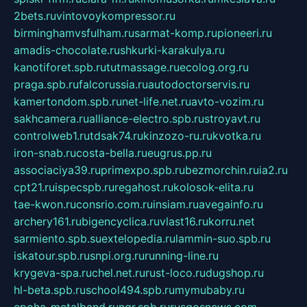
2bets.ru
vintovoykompressor.ru
birminghamvsfulham.ru
sarmat-komp.ru
pioneeri.ru
amadis-chocolate.ru
shkurki-karakulya.ru
kanotiforet.spb.ru
tutmassage.ru
ecolog.org.ru
praga.spb.ru
falcorussia.ru
autodoctorservis.ru
kamertondom.spb.ru
net-life.net.ru
avto-vozim.ru
sakhcamera.ru
alliance-electro.spb.ru
stroyavt.ru
controlweb1.ru
tdsak74.ru
kinzozo-ru.ru
kvotka.ru
iron-snab.ru
costa-bella.ru
eugrus.pp.ru
associaciya39.ru
primexpo.spb.ru
bezmorchin.ru
ia2.ru
cpt21.ru
ispecspb.ru
regahost.ru
kolosok-elita.ru
tae-kwon.ru
consrio.com.ru
insiam.ru
avegainfo.ru
archery161.ru
bigencyclica.ru
vlast16.ru
korru.net
sarmiento.spb.su
extelopedia.ru
lammin-suo.spb.ru
iskatour.spb.ru
snpi.org.ru
running-line.ru
krygeva-spa.ru
chel.net.ru
rust-loco.ru
dugshop.ru
hl-beta.spb.ru
school494.spb.ru
mymubaby.ru