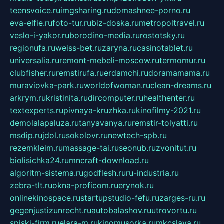
teensvoice.ru
imgsharing.ru
domashnee-porno.ru
eva-elfie.ru
foto-tur.ru
biz-doska.ru
metropoltravel.ru
veslo-i-yakor.ru
borodino-media.ru
rostotsky.ru
regionufa.ru
weiss-bet.ru
zaryna.ru
casinotablet.ru
universalia.ru
remont-mebeli-moscow.ru
termomur.ru
clubfisher.ru
remstirufa.ru
erdamchi.ru
doramamama.ru
muraviovka-park.ru
worldofwoman.ru
clean-dreams.ru
arkrym.ru
kristinita.ru
dircomputer.ru
healthenter.ru
textexperts.ru
pivnaya-kruzhka.ru
kinofilmy-2021.ru
demolalapaluza.ru
tanyavanya.ru
remstir-tolyatti.ru
msdip.ru
jdol.ru
sokolovr.ru
newtech-spb.ru
rezemkleim.ru
massage-tai.ru
seonub.ru
zvonitut.ru
biolisichka24.ru
mncraft-download.ru
algoritm-sistema.ru
godflesh.ru
ru-industria.ru
zebra-tlt.ru
okna-proficom.ru
erynok.ru
onlinekinospace.ru
startupstudio-fefu.ru
zarges-ru.ru
gegenjustizunrecht.ru
autobalashov.ru
utrovortu.ru
spiski-firm.ru
elara-m.ru
kinomusorka.ru
mkcslava.ru