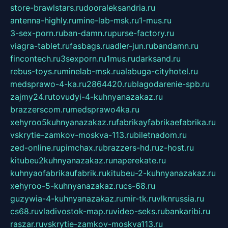
store-brawlstars.ru
dooraleksandria.ru
antenna-highly.ru
mine-lab-msk.ru
1-mus.ru
3-sex-porn.ru
ban-damn.ru
purse-factory.ru
viagra-tablet.ru
fasbags.ru
adler-jun.ru
bandamn.ru
fincontech.ru
3sexporn.ru
1mus.ru
darksand.ru
rebus-toys.ru
minelab-msk.ru
alabuga-cityhotel.ru
medsprawo-4-ka.ru
2864420.ru
blagodarenie-spb.ru
zajmy24.ru
tovudyi-4-kuhnyanazakaz.ru
brazzerscom.ru
medsprawo4ka.ru
xehyroo5kuhnyanazakaz.ru
fabrikayfabrikaefabrika.ru
vskrytie-zamkov-moskva-113.ru
biletnadom.ru
zed-online.ru
pimchax.ru
brazzers-hd.ru
z-host.ru
kitubeu2kuhnyanazakaz.ru
naperekate.ru
kuhnyaofabrikaufabrik.ru
kitubeu-2-kuhnyanazakaz.ru
xehyroo-5-kuhnyanazakaz.ru
cs-68.ru
guzywia-4-kuhnyanazakaz.ru
mir-tk.ru
vlknrussia.ru
cs68.ru
vladivostok-map.ru
video-seks.ru
bankaribi.ru
raszar.ru
vskrytie-zamkov-moskva113.ru