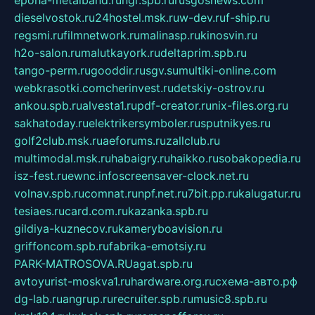
epoha-metalband.ru
ngr.spb.ru
rusgosnews.com
dieselvostok.ru
24hostel.msk.ru
w-dev.ru
f-ship.ru
regsmi.ru
filmnetwork.ru
malinasp.ru
kinosvin.ru
h2o-salon.ru
malutkayork.ru
deltaprim.spb.ru
tango-perm.ru
gooddir.ru
sgv.su
multiki-online.com
webkrasotki.com
cherinvest.ru
detskiy-ostrov.ru
ankou.spb.ru
alvesta1.ru
pdf-creator.ru
nix-files.org.ru
sakhatoday.ru
elektrikersymboler.ru
sputnikyes.ru
golf2club.msk.ru
aeforums.ru
zallclub.ru
multimodal.msk.ru
habaigry.ru
haikko.ru
sobakopedia.ru
isz-fest.ru
ewnc.info
screensaver-clock.net.ru
volnav.spb.ru
comnat.ru
npf.net.ru
7bit.pp.ru
kalugatur.ru
tesiaes.ru
card.com.ru
kazanka.spb.ru
gildiya-kuznecov.ru
kameryboavision.ru
griffoncom.spb.ru
fabrika-emotsiy.ru
PARK-MATROSOVA.RU
agat.spb.ru
avtoyurist-moskva1.ru
hardware.org.ru
схема-авто.рф
dg-lab.ru
angrup.ru
recruiter.spb.ru
music8.spb.ru