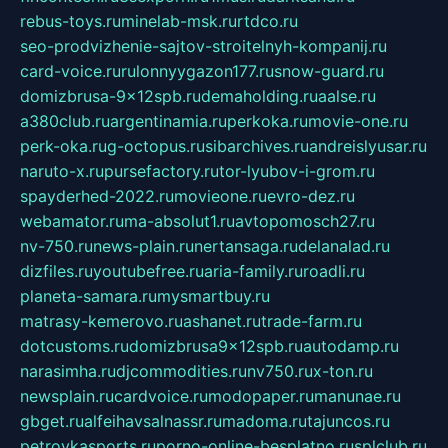
rebus-toys.ru
minelab-msk.ru
rtdco.ru
seo-prodvizhenie-sajtov-stroitelnyh-kompanij.ru
card-voice.ru
rulonnyygazon177.ru
snow-guard.ru
domizbrusa-9x12spb.ru
demaholding.ru
aalse.ru
a380club.ru
argentinamia.ru
perkoka.ru
movie-one.ru
perk-oka.ru
g-octopus.ru
sibarchives.ru
andreislyusar.ru
naruto-x.ru
pursefactory.ru
tor-lyubov-i-grom.ru
spayderhed-2022.ru
movieone.ru
evro-dez.ru
webamator.ru
ma-absolut1.ru
avtopomosch27.ru
nv-750.ru
news-plain.ru
nertansaga.ru
delanalad.ru
dizfiles.ru
youtubefree.ru
aria-family.ru
roadli.ru
planeta-samara.ru
mysmartbuy.ru
matrasy-kemerovo.ru
ashanet.ru
trade-farm.ru
dotcustoms.ru
domizbrusa9x12spb.ru
autodamp.ru
narasimha.ru
djcommodities.ru
nv750.ru
x-ton.ru
newsplain.ru
cardvoice.ru
modopaper.ru
manunae.ru
gbget.ru
alfeihavsalnassr.ru
madoma.ru
tajuncos.ru
petrovkasports.ru
porno-online-besplatno.ru
splclub.ru