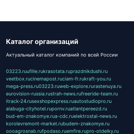
Каталог организаций
Актуальный каталог компаний по всей России
03223.ru
ufille.ru
krasotata.ru
prazdnikdushi.ru
veetbox.ru
cinemapost.ru
ciam-fr.ru
kraft-you.ru
mega-press.ru
03223.ru
web-explore.ru
rastenuya.ru
eurovision-russia.ru
strah-news.ru
freeride-team.ru
itrack-24.ru
sexshopexpress.ru
autostudiopro.ru
alabuga-cityhotel.ru
pornv.ru
atlantpereezd.ru
bud-em-znakomye.ru
a-cdc.ru
elektrostal-news.ru
korolevremont-market.ru
budem-znakomye.ru
oooagrosnab.ru
fpodaso.ru
emfire.ru
pro-otdelky.ru