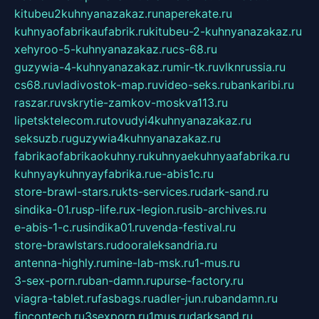
kitubeu2kuhnyanazakaz.ru
naperekate.ru
kuhnyaofabrikaufabrik.ru
kitubeu-2-kuhnyanazakaz.ru
xehyroo-5-kuhnyanazakaz.ru
cs-68.ru
guzywia-4-kuhnyanazakaz.ru
mir-tk.ru
vlknrussia.ru
cs68.ru
vladivostok-map.ru
video-seks.ru
bankaribi.ru
raszar.ru
vskrytie-zamkov-moskva113.ru
lipetsktelecom.ru
tovudyi4kuhnyanazakaz.ru
seksuzb.ru
guzywia4kuhnyanazakaz.ru
fabrikaofabrikaokuhny.ru
kuhnyaekuhnyaafabrika.ru
kuhnyaykuhnyayfabrika.ru
e-abis1c.ru
store-brawl-stars.ru
kts-services.ru
dark-sand.ru
sindika-01.ru
sp-life.ru
x-legion.ru
sib-archives.ru
e-abis-1-c.ru
sindika01.ru
venda-festival.ru
store-brawlstars.ru
dooraleksandria.ru
antenna-highly.ru
mine-lab-msk.ru
1-mus.ru
3-sex-porn.ru
ban-damn.ru
purse-factory.ru
viagra-tablet.ru
fasbags.ru
adler-jun.ru
bandamn.ru
fincontech.ru
3sexporn.ru
1mus.ru
darksand.ru