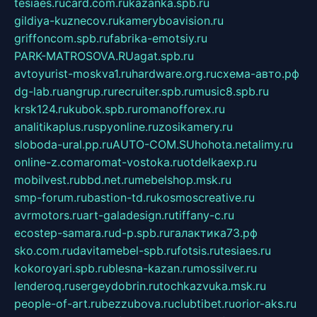
tesiaes.ru
card.com.ru
kazanka.spb.ru
gildiya-kuznecov.ru
kameryboavision.ru
griffoncom.spb.ru
fabrika-emotsiy.ru
PARK-MATROSOVA.RU
agat.spb.ru
avtoyurist-moskva1.ru
hardware.org.ru
схема-авто.рф
dg-lab.ru
angrup.ru
recruiter.spb.ru
music8.spb.ru
krsk124.ru
kubok.spb.ru
romanofforex.ru
analitikaplus.ru
spyonline.ru
zosikamery.ru
sloboda-ural.pp.ru
AUTO-COM.SU
hohota.net
alimy.ru
online-z.com
aromat-vostoka.ru
otdelkaexp.ru
mobilvest.ru
bbd.net.ru
mebelshop.msk.ru
smp-forum.ru
bastion-td.ru
kosmoscreative.ru
avrmotors.ru
art-galadesign.ru
tiffany-c.ru
ecostep-samara.ru
d-p.spb.ru
галактика73.рф
sko.com.ru
davitamebel-spb.ru
fotsis.ru
tesiaes.ru
kokoroyari.spb.ru
blesna-kazan.ru
mossilver.ru
lenderoq.ru
sergeydobrin.ru
tochkazvuka.msk.ru
people-of-art.ru
bezzubova.ru
clubtibet.ru
orior-aks.ru