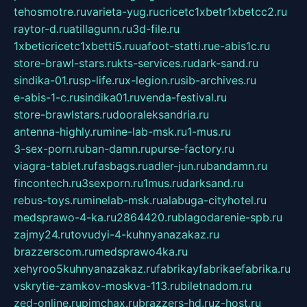
tehosmotre.ru
varieta-yug.ru
cricetc1xbetr1xbetcc2.ru
raytor-d.ru
atillagunn.ru
3d-file.ru
1xbeticricetc1xbetti5.ru
uafoot-statti.ru
e-abis1c.ru
store-brawl-stars.ru
kts-services.ru
dark-sand.ru
sindika-01.ru
sp-life.ru
x-legion.ru
sib-archives.ru
e-abis-1-c.ru
sindika01.ru
venda-festival.ru
store-brawlstars.ru
dooraleksandria.ru
antenna-highly.ru
mine-lab-msk.ru
1-mus.ru
3-sex-porn.ru
ban-damn.ru
purse-factory.ru
viagra-tablet.ru
fasbags.ru
adler-jun.ru
bandamn.ru
fincontech.ru
3sexporn.ru
1mus.ru
darksand.ru
rebus-toys.ru
minelab-msk.ru
alabuga-cityhotel.ru
medsprawo-4-ka.ru
2864420.ru
blagodarenie-spb.ru
zajmy24.ru
tovudyi-4-kuhnyanazakaz.ru
brazzerscom.ru
medsprawo4ka.ru
xehyroo5kuhnyanazakaz.ru
fabrikayfabrikaefabrika.ru
vskrytie-zamkov-moskva-113.ru
biletnadom.ru
zed-online.ru
pimchax.ru
brazzers-hd.ru
z-host.ru