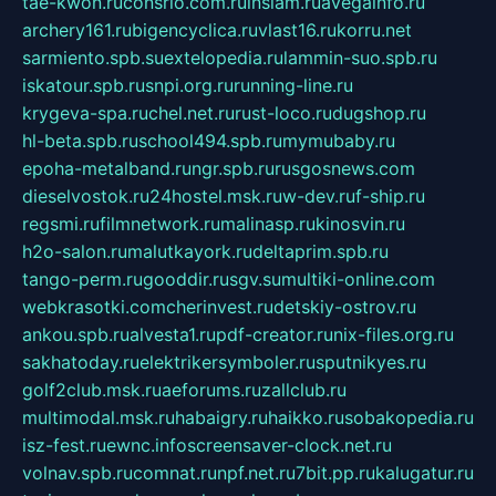
tae-kwon.ru
consrio.com.ru
insiam.ru
avegainfo.ru
archery161.ru
bigencyclica.ru
vlast16.ru
korru.net
sarmiento.spb.su
extelopedia.ru
lammin-suo.spb.ru
iskatour.spb.ru
snpi.org.ru
running-line.ru
krygeva-spa.ru
chel.net.ru
rust-loco.ru
dugshop.ru
hl-beta.spb.ru
school494.spb.ru
mymubaby.ru
epoha-metalband.ru
ngr.spb.ru
rusgosnews.com
dieselvostok.ru
24hostel.msk.ru
w-dev.ru
f-ship.ru
regsmi.ru
filmnetwork.ru
malinasp.ru
kinosvin.ru
h2o-salon.ru
malutkayork.ru
deltaprim.spb.ru
tango-perm.ru
gooddir.ru
sgv.su
multiki-online.com
webkrasotki.com
cherinvest.ru
detskiy-ostrov.ru
ankou.spb.ru
alvesta1.ru
pdf-creator.ru
nix-files.org.ru
sakhatoday.ru
elektrikersymboler.ru
sputnikyes.ru
golf2club.msk.ru
aeforums.ru
zallclub.ru
multimodal.msk.ru
habaigry.ru
haikko.ru
sobakopedia.ru
isz-fest.ru
ewnc.info
screensaver-clock.net.ru
volnav.spb.ru
comnat.ru
npf.net.ru
7bit.pp.ru
kalugatur.ru