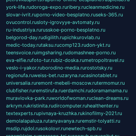
york-life.ru
doroga-expo.ru
ribery.ru
cleanmedicine.ru
slovar-ivrit.ru
porno-video-besplatno.ru
seks-365.ru
ovucontrol.ru
sloty-igrovyye-avtomaty.ru
ru-industriya.ru
russkoe-porno-besplatno.ru
belgorod-day.ru
digilith.ru
pichkurovlab.ru
medic-today.ru
taksu.ru
comp123.ru
don-ykt.ru
teensvoice.ru
imgsharing.ru
domashnee-porno.ru
eva-elfie.ru
foto-tur.ru
biz-doska.ru
metropoltravel.ru
veslo-i-yakor.ru
borodino-media.ru
rostotsky.ru
regionufa.ru
weiss-bet.ru
zaryna.ru
casinotablet.ru
universalia.ru
remont-mebeli-moscow.ru
termomur.ru
clubfisher.ru
remstirufa.ru
erdamchi.ru
doramamama.ru
muraviovka-park.ru
worldofwoman.ru
clean-dreams.ru
arkrym.ru
kristinita.ru
dircomputer.ru
healthenter.ru
textexperts.ru
pivnaya-kruzhka.ru
kinofilmy-2021.ru
demolalapaluza.ru
tanyavanya.ru
remstir-tolyatti.ru
msdip.ru
jdol.ru
sokolovr.ru
newtech-spb.ru