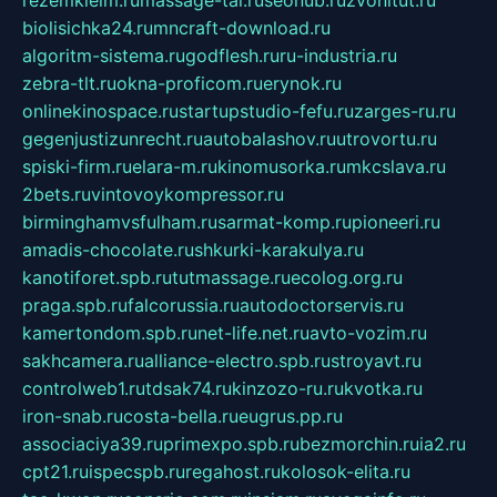
rezemkleim.ru
massage-tai.ru
seonub.ru
zvonitut.ru
biolisichka24.ru
mncraft-download.ru
algoritm-sistema.ru
godflesh.ru
ru-industria.ru
zebra-tlt.ru
okna-proficom.ru
erynok.ru
onlinekinospace.ru
startupstudio-fefu.ru
zarges-ru.ru
gegenjustizunrecht.ru
autobalashov.ru
utrovortu.ru
spiski-firm.ru
elara-m.ru
kinomusorka.ru
mkcslava.ru
2bets.ru
vintovoykompressor.ru
birminghamvsfulham.ru
sarmat-komp.ru
pioneeri.ru
amadis-chocolate.ru
shkurki-karakulya.ru
kanotiforet.spb.ru
tutmassage.ru
ecolog.org.ru
praga.spb.ru
falcorussia.ru
autodoctorservis.ru
kamertondom.spb.ru
net-life.net.ru
avto-vozim.ru
sakhcamera.ru
alliance-electro.spb.ru
stroyavt.ru
controlweb1.ru
tdsak74.ru
kinzozo-ru.ru
kvotka.ru
iron-snab.ru
costa-bella.ru
eugrus.pp.ru
associaciya39.ru
primexpo.spb.ru
bezmorchin.ru
ia2.ru
cpt21.ru
ispecspb.ru
regahost.ru
kolosok-elita.ru