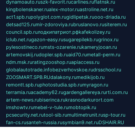
dynamoauto.ru
szk-favorit.ru
carlines.ru
flatnsk.ru
kingbolenskaner.ru
alex-motor.ru
astroline.net.ru
act1.spb.ru
polyglot.com.ru
gidlipetsk.ru
ooo-driada.ru
detsad125.ru
mir-zdoroviya.ru
bruslanovo.ru
siterem.ru
council.spb.ru
лодкипатриот.рф
kafekolizey.ru
iclub.net.ru
gazon-easy.ru
sugarepilekb.ru
grinox.ru
pylesostineco.ru
msts-ozarenie.ru
kameryjooan.ru
artemovskij.ru
dopler.spb.ru
aid70.ru
metall-perm.ru
ndm.msk.ru
ratingzooshop.ru
apiaccess.ru
globalautotrade.info
bezverhovskoe.ru
drsschool.ru
ZOOSMART.SPB.RU
dalakony.ru
medikijob.ru
remontt.spb.ru
photostudia.spb.ru
myragon.ru
terramia.ru
academy62.ru
gardengallereya.ru
rti.com.ru
artem-news.ru
biserinca.ru
krasnodarkurort.com
imshowtv.ru
mebel-v-tule.ru
mobtopik.ru
pcsecurity.net.ru
tool-sib.ru
multimetrunit.ru
sp-tour.ru
fan-cs.ru
santeh-russia.ru
symbian9.net.ru
DSHAIR.RU
tmmotors.spb.ru
xjocuricopii.com
musavtomat.msk.ru