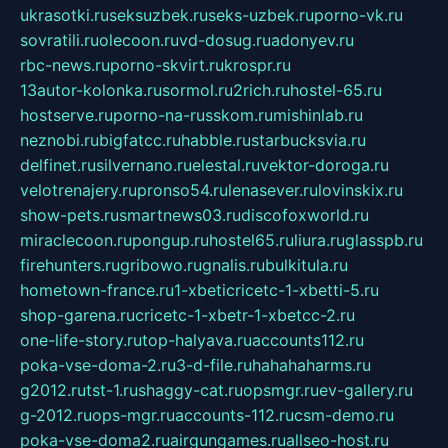
ukrasotki.ru
seksuzbek.ru
seks-uzbek.ru
porno-vk.ru
sovratili.ru
olecoon.ru
vd-dosug.ru
adonyev.ru
rbc-news.ru
porno-skvirt.ru
krospr.ru
13autor-kolonka.ru
sormol.ru
2rich.ru
hostel-65.ru
hostserve.ru
porno-na-russkom.ru
mishinlab.ru
neznobi.ru
bigfatcc.ru
habble.ru
starbucksvia.ru
delfinet.ru
silvernano.ru
elestal.ru
vektor-doroga.ru
velotrenajery.ru
pronso54.ru
lenasever.ru
lovinskix.ru
show-pets.ru
smartnews03.ru
discofoxworld.ru
miraclecoon.ru
pongup.ru
hostel65.ru
liura.ru
glasspb.ru
firehunters.ru
gribowo.ru
gnalis.ru
bulkitula.ru
hometown-france.ru
1-xbeticricetc-1-xbetti-5.ru
shop-garena.ru
cricetc-1-xbetr-1-xbetcc-2.ru
one-life-story.ru
top-halyava.ru
accounts112.ru
poka-vse-doma-2.ru
3-d-file.ru
hahahaharms.ru
g2012.ru
tst-1.ru
shaggy-cat.ru
opsmgr.ru
ev-gallery.ru
g-2012.ru
ops-mgr.ru
accounts-112.ru
csm-demo.ru
poka-vse-doma2.ru
airgungames.ru
allseo-host.ru