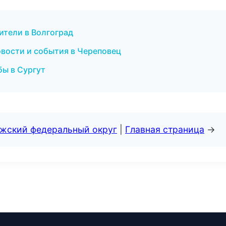
ители в Волгоград
овости и события в Череповец
бы в Сургут
лжский федеральный округ
|
Главная страница
→