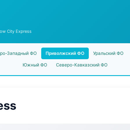
low City Express
ро-Западный ФО
Приволжский ФО
Уральский ФО
Южный ФО
Северо-Кавказский ФО
ess