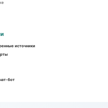
ке
ми
еренные источники
арты
чат-бот