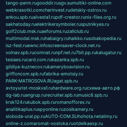
tango-perm.ru
gooddir.ru
sgv.su
multiki-online.com
webkrasotki.com
cherinvest.ru
detskiy-ostrov.ru
ankou.spb.ru
alvesta1.ru
pdf-creator.ru
nix-files.org.ru
sakhatoday.ru
elektrikersymboler.ru
sputnikyes.ru
golf2club.msk.ru
aeforums.ru
zallclub.ru
multimodal.msk.ru
habaigry.ru
haikko.ru
sobakopedia.ru
isz-fest.ru
ewnc.info
screensaver-clock.net.ru
volnav.spb.ru
comnat.ru
npf.net.ru
7bit.pp.ru
kalugatur.ru
tesiaes.ru
card.com.ru
kazanka.spb.ru
gildiya-kuznecov.ru
kameryboavision.ru
griffoncom.spb.ru
fabrika-emotsiy.ru
PARK-MATROSOVA.RU
agat.spb.ru
avtoyurist-moskva1.ru
hardware.org.ru
схема-авто.рф
dg-lab.ru
angrup.ru
recruiter.spb.ru
music8.spb.ru
krsk124.ru
kubok.spb.ru
romanofforex.ru
analitikaplus.ru
spyonline.ru
zosikamery.ru
sloboda-ural.pp.ru
AUTO-COM.SU
hohota.net
alimy.ru
online-z.com
aromat-vostoka.ru
otdelkaexp.ru