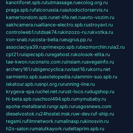
kanotiforet.spb.ru
tutmassage.ru
ecolog.org.ru
praga.spb.ru
falcorussia.ru
autodoctorservis.ru
kamertondom.spb.ru
net-life.net.ru
avto-vozim.ru
sakhcamera.ru
alliance-electro.spb.ru
stroyavt.ru
controlweb1.ru
tdsak74.ru
kinzozo-ru.ru
kvotka.ru
iron-snab.ru
costa-bella.ru
eugrus.pp.ru
associaciya39.ru
primexpo.spb.ru
bezmorchin.ru
ia2.ru
cpt21.ru
ispecspb.ru
regahost.ru
kolosok-elita.ru
tae-kwon.ru
consrio.com.ru
insiam.ru
avegainfo.ru
archery161.ru
bigencyclica.ru
vlast16.ru
korru.net
sarmiento.spb.su
extelopedia.ru
lammin-suo.spb.ru
iskatour.spb.ru
snpi.org.ru
running-line.ru
krygeva-spa.ru
chel.net.ru
rust-loco.ru
dugshop.ru
hl-beta.spb.ru
school494.spb.ru
mymubaby.ru
epoha-metalband.ru
ngr.spb.ru
rusgosnews.com
dieselvostok.ru
24hostel.msk.ru
w-dev.ru
f-ship.ru
regsmi.ru
filmnetwork.ru
malinasp.ru
kinosvin.ru
h2o-salon.ru
malutkayork.ru
deltaprim.spb.ru