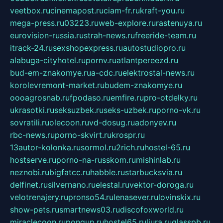
veetbox.ru
cinemapost.ru
ciam-fr.ru
kraft-you.ru
mega-press.ru
03223.ru
web-explore.ru
rastenuya.ru
eurovision-russia.ru
strah-news.ru
freeride-team.ru
itrack-24.ru
sexshopexpress.ru
autostudiopro.ru
alabuga-cityhotel.ru
pornv.ru
atlantpereezd.ru
bud-em-znakomye.ru
a-cdc.ru
elektrostal-news.ru
korolevremont-market.ru
budem-znakomye.ru
oooagrosnab.ru
fpodaso.ru
emfire.ru
pro-otdelky.ru
ukrasotki.ru
seksuzbek.ru
seks-uzbek.ru
porno-vk.ru
sovratili.ru
olecoon.ru
vd-dosug.ru
adonyev.ru
rbc-news.ru
porno-skvirt.ru
krospr.ru
13autor-kolonka.ru
sormol.ru
2rich.ru
hostel-65.ru
hostserve.ru
porno-na-russkom.ru
mishinlab.ru
neznobi.ru
bigfatcc.ru
habble.ru
starbucksvia.ru
delfinet.ru
silvernano.ru
elestal.ru
vektor-doroga.ru
velotrenajery.ru
pronso54.ru
lenasever.ru
lovinskix.ru
show-pets.ru
smartnews03.ru
discofoxworld.ru
miraclecoon.ru
pongup.ru
hostel65.ru
liura.ru
glasspb.ru