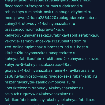
viagra-tablet.ru
fasbags.ru
adler-jun.ru
bandamn.ru
fincontech.ru
3sexporn.ru
1mus.ru
darksand.ru
rebus-toys.ru
minelab-msk.ru
alabuga-cityhotel.ru
medsprawo-4-ka.ru
2864420.ru
blagodarenie-spb.ru
zajmy24.ru
tovudyi-4-kuhnyanazakaz.ru
brazzerscom.ru
medsprawo4ka.ru
xehyroo5kuhnyanazakaz.ru
fabrikayfabrikaefabrika.ru
vskrytie-zamkov-moskva-113.ru
biletnadom.ru
zed-online.ru
pimchax.ru
brazzers-hd.ru
z-host.ru
kitubeu2kuhnyanazakaz.ru
naperekate.ru
kuhnyaofabrikaufabrik.ru
kitubeu-2-kuhnyanazakaz.ru
xehyroo-5-kuhnyanazakaz.ru
cs-68.ru
guzywia-4-kuhnyanazakaz.ru
mir-tk.ru
vlknrussia.ru
cs68.ru
vladivostok-map.ru
video-seks.ru
bankaribi.ru
raszar.ru
vskrytie-zamkov-moskva113.ru
lipetsktelecom.ru
tovudyi4kuhnyanazakaz.ru
seksuzb.ru
guzywia4kuhnyanazakaz.ru
fabrikaofabrikaokuhny.ru
kuhnyaekuhnyaafabrika.ru