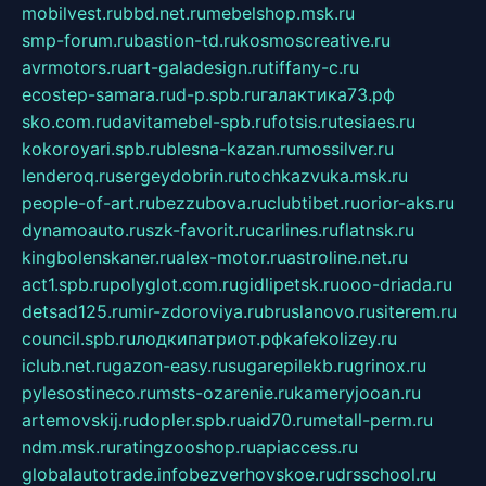
mobilvest.ru
bbd.net.ru
mebelshop.msk.ru
smp-forum.ru
bastion-td.ru
kosmoscreative.ru
avrmotors.ru
art-galadesign.ru
tiffany-c.ru
ecostep-samara.ru
d-p.spb.ru
галактика73.рф
sko.com.ru
davitamebel-spb.ru
fotsis.ru
tesiaes.ru
kokoroyari.spb.ru
blesna-kazan.ru
mossilver.ru
lenderoq.ru
sergeydobrin.ru
tochkazvuka.msk.ru
people-of-art.ru
bezzubova.ru
clubtibet.ru
orior-aks.ru
dynamoauto.ru
szk-favorit.ru
carlines.ru
flatnsk.ru
kingbolenskaner.ru
alex-motor.ru
astroline.net.ru
act1.spb.ru
polyglot.com.ru
gidlipetsk.ru
ooo-driada.ru
detsad125.ru
mir-zdoroviya.ru
bruslanovo.ru
siterem.ru
council.spb.ru
лодкипатриот.рф
kafekolizey.ru
iclub.net.ru
gazon-easy.ru
sugarepilekb.ru
grinox.ru
pylesostineco.ru
msts-ozarenie.ru
kameryjooan.ru
artemovskij.ru
dopler.spb.ru
aid70.ru
metall-perm.ru
ndm.msk.ru
ratingzooshop.ru
apiaccess.ru
globalautotrade.info
bezverhovskoe.ru
drsschool.ru