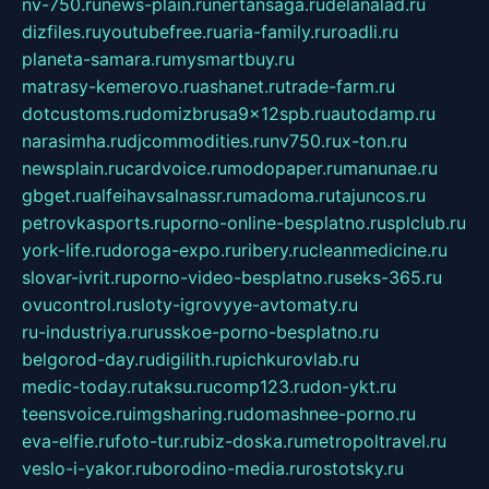
nv-750.ru
news-plain.ru
nertansaga.ru
delanalad.ru
dizfiles.ru
youtubefree.ru
aria-family.ru
roadli.ru
planeta-samara.ru
mysmartbuy.ru
matrasy-kemerovo.ru
ashanet.ru
trade-farm.ru
dotcustoms.ru
domizbrusa9x12spb.ru
autodamp.ru
narasimha.ru
djcommodities.ru
nv750.ru
x-ton.ru
newsplain.ru
cardvoice.ru
modopaper.ru
manunae.ru
gbget.ru
alfeihavsalnassr.ru
madoma.ru
tajuncos.ru
petrovkasports.ru
porno-online-besplatno.ru
splclub.ru
york-life.ru
doroga-expo.ru
ribery.ru
cleanmedicine.ru
slovar-ivrit.ru
porno-video-besplatno.ru
seks-365.ru
ovucontrol.ru
sloty-igrovyye-avtomaty.ru
ru-industriya.ru
russkoe-porno-besplatno.ru
belgorod-day.ru
digilith.ru
pichkurovlab.ru
medic-today.ru
taksu.ru
comp123.ru
don-ykt.ru
teensvoice.ru
imgsharing.ru
domashnee-porno.ru
eva-elfie.ru
foto-tur.ru
biz-doska.ru
metropoltravel.ru
veslo-i-yakor.ru
borodino-media.ru
rostotsky.ru