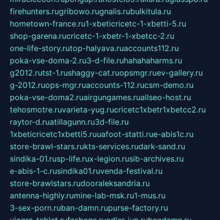
firehunters.ru
gribowo.ru
gnalis.ru
bulkitula.ru
hometown-france.ru
1-xbeticricetc-1-xbetti-5.ru
shop-garena.ru
cricetc-1-xbetr-1-xbetcc-2.ru
one-life-story.ru
top-halyava.ru
accounts112.ru
poka-vse-doma-2.ru
3-d-file.ru
hahahaharms.ru
g2012.ru
tst-1.ru
shaggy-cat.ru
opsmgr.ru
ev-gallery.ru
g-2012.ru
ops-mgr.ru
accounts-112.ru
csm-demo.ru
poka-vse-doma2.ru
airgungames.ru
allseo-host.ru
tehosmotre.ru
varieta-yug.ru
cricetc1xbetr1xbetcc2.ru
raytor-d.ru
atillagunn.ru
3d-file.ru
1xbeticricetc1xbetti5.ru
uafoot-statti.ru
e-abis1c.ru
store-brawl-stars.ru
kts-services.ru
dark-sand.ru
sindika-01.ru
sp-life.ru
x-legion.ru
sib-archives.ru
e-abis-1-c.ru
sindika01.ru
venda-festival.ru
store-brawlstars.ru
dooraleksandria.ru
antenna-highly.ru
mine-lab-msk.ru
1-mus.ru
3-sex-porn.ru
ban-damn.ru
purse-factory.ru