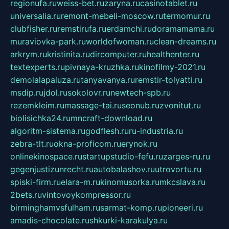
regionufa.ru
weiss-bet.ru
zaryna.ru
casinotablet.ru
universalia.ru
remont-mebeli-moscow.ru
termomur.ru
clubfisher.ru
remstirufa.ru
erdamchi.ru
doramamama.ru
muraviovka-park.ru
worldofwoman.ru
clean-dreams.ru
arkrym.ru
kristinita.ru
dircomputer.ru
healthenter.ru
textexperts.ru
pivnaya-kruzhka.ru
kinofilmy-2021.ru
demolalapaluza.ru
tanyavanya.ru
remstir-tolyatti.ru
msdip.ru
jdol.ru
sokolovr.ru
newtech-spb.ru
rezemkleim.ru
massage-tai.ru
seonub.ru
zvonitut.ru
biolisichka24.ru
mncraft-download.ru
algoritm-sistema.ru
godflesh.ru
ru-industria.ru
zebra-tlt.ru
okna-proficom.ru
erynok.ru
onlinekinospace.ru
startupstudio-fefu.ru
zarges-ru.ru
gegenjustizunrecht.ru
autobalashov.ru
utrovortu.ru
spiski-firm.ru
elara-m.ru
kinomusorka.ru
mkcslava.ru
2bets.ru
vintovoykompressor.ru
birminghamvsfulham.ru
sarmat-komp.ru
pioneeri.ru
amadis-chocolate.ru
shkurki-karakulya.ru