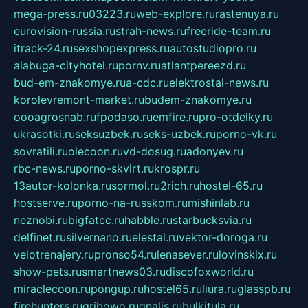
mega-press.ru
03223.ru
web-explore.ru
rastenuya.ru
eurovision-russia.ru
strah-news.ru
freeride-team.ru
itrack-24.ru
sexshopexpress.ru
autostudiopro.ru
alabuga-cityhotel.ru
pornv.ru
atlantpereezd.ru
bud-em-znakomye.ru
a-cdc.ru
elektrostal-news.ru
korolevremont-market.ru
budem-znakomye.ru
oooagrosnab.ru
fpodaso.ru
emfire.ru
pro-otdelky.ru
ukrasotki.ru
seksuzbek.ru
seks-uzbek.ru
porno-vk.ru
sovratili.ru
olecoon.ru
vd-dosug.ru
adonyev.ru
rbc-news.ru
porno-skvirt.ru
krospr.ru
13autor-kolonka.ru
sormol.ru
2rich.ru
hostel-65.ru
hostserve.ru
porno-na-russkom.ru
mishinlab.ru
neznobi.ru
bigfatcc.ru
habble.ru
starbucksvia.ru
delfinet.ru
silvernano.ru
elestal.ru
vektor-doroga.ru
velotrenajery.ru
pronso54.ru
lenasever.ru
lovinskix.ru
show-pets.ru
smartnews03.ru
discofoxworld.ru
miraclecoon.ru
pongup.ru
hostel65.ru
liura.ru
glasspb.ru
firehunters.ru
gribowo.ru
gnalis.ru
bulkitula.ru