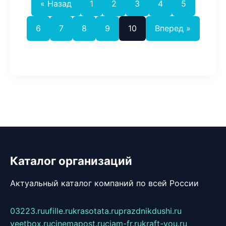
« Назад
1
2
3
4
5
6
7
8
9
10
Вперед »
Каталог организаций
Актуальный каталог компаний по всей России
03223.ru
ufille.ru
krasotata.ru
prazdnikdushi.ru
veetbox.ru
cinemapost.ru
ciam-fr.ru
kraft-you.ru