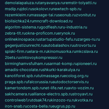
demolalapaluza.ru
tanyavanya.ru
remstir-tolyatti.ru
msdip.ru
jdol.ru
sokolovr.ru
newtech-spb.ru
rezemkleim.ru
massage-tai.ru
seonub.ru
zvonitut.ru
biolisichka24.ru
mncraft-download.ru
algoritm-sistema.ru
godflesh.ru
ru-industria.ru
zebra-tlt.ru
okna-proficom.ru
erynok.ru
onlinekinospace.ru
startupstudio-fefu.ru
zarges-ru.ru
gegenjustizunrecht.ru
autobalashov.ru
utrovortu.ru
spiski-firm.ru
elara-m.ru
kinomusorka.ru
mkcslava.ru
2bets.ru
vintovoykompressor.ru
birminghamvsfulham.ru
sarmat-komp.ru
pioneeri.ru
amadis-chocolate.ru
shkurki-karakulya.ru
kanotiforet.spb.ru
tutmassage.ru
ecolog.org.ru
praga.spb.ru
falcorussia.ru
autodoctorservis.ru
kamertondom.spb.ru
net-life.net.ru
avto-vozim.ru
sakhcamera.ru
alliance-electro.spb.ru
stroyavt.ru
controlweb1.ru
tdsak74.ru
kinzozo-ru.ru
kvotka.ru
iron-snab.ru
costa-bella.ru
eugrus.pp.ru