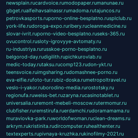
newsplain.ru
cardvoice.ru
modopaper.ru
manunae.ru
gbget.ru
alfeihavsalnassr.ru
madoma.ru
tajuncos.ru
petrovkasports.ru
porno-online-besplatno.ru
splclub.ru
york-life.ru
doroga-expo.ru
ribery.ru
cleanmedicine.ru
slovar-ivrit.ru
porno-video-besplatno.ru
seks-365.ru
ovucontrol.ru
sloty-igrovyye-avtomaty.ru
ru-industriya.ru
russkoe-porno-besplatno.ru
belgorod-day.ru
digilith.ru
pichkurovlab.ru
medic-today.ru
taksu.ru
comp123.ru
don-ykt.ru
teensvoice.ru
imgsharing.ru
domashnee-porno.ru
eva-elfie.ru
foto-tur.ru
biz-doska.ru
metropoltravel.ru
veslo-i-yakor.ru
borodino-media.ru
rostotsky.ru
regionufa.ru
weiss-bet.ru
zaryna.ru
casinotablet.ru
universalia.ru
remont-mebeli-moscow.ru
termomur.ru
clubfisher.ru
remstirufa.ru
erdamchi.ru
doramamama.ru
muraviovka-park.ru
worldofwoman.ru
clean-dreams.ru
arkrym.ru
kristinita.ru
dircomputer.ru
healthenter.ru
textexperts.ru
pivnaya-kruzhka.ru
kinofilmy-2021.ru