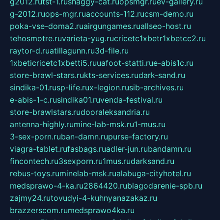
g2012.ru
tst-1.ru
shaggy-cat.ru
opsmgr.ru
ev-gallery.ru
g-2012.ru
ops-mgr.ru
accounts-112.ru
csm-demo.ru
poka-vse-doma2.ru
airgungames.ru
allseo-host.ru
tehosmotre.ru
varieta-yug.ru
cricetc1xbetr1xbetcc2.ru
raytor-d.ru
atillagunn.ru
3d-file.ru
1xbeticricetc1xbetti5.ru
uafoot-statti.ru
e-abis1c.ru
store-brawl-stars.ru
kts-services.ru
dark-sand.ru
sindika-01.ru
sp-life.ru
x-legion.ru
sib-archives.ru
e-abis-1-c.ru
sindika01.ru
venda-festival.ru
store-brawlstars.ru
dooraleksandria.ru
antenna-highly.ru
mine-lab-msk.ru
1-mus.ru
3-sex-porn.ru
ban-damn.ru
purse-factory.ru
viagra-tablet.ru
fasbags.ru
adler-jun.ru
bandamn.ru
fincontech.ru
3sexporn.ru
1mus.ru
darksand.ru
rebus-toys.ru
minelab-msk.ru
alabuga-cityhotel.ru
medsprawo-4-ka.ru
2864420.ru
blagodarenie-spb.ru
zajmy24.ru
tovudyi-4-kuhnyanazakaz.ru
brazzerscom.ru
medsprawo4ka.ru