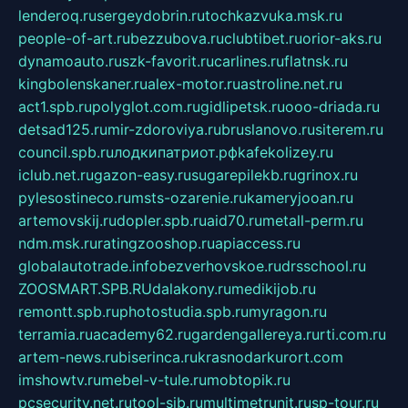
lenderoq.ru
sergeydobrin.ru
tochkazvuka.msk.ru
people-of-art.ru
bezzubova.ru
clubtibet.ru
orior-aks.ru
dynamoauto.ru
szk-favorit.ru
carlines.ru
flatnsk.ru
kingbolenskaner.ru
alex-motor.ru
astroline.net.ru
act1.spb.ru
polyglot.com.ru
gidlipetsk.ru
ooo-driada.ru
detsad125.ru
mir-zdoroviya.ru
bruslanovo.ru
siterem.ru
council.spb.ru
лодкипатриот.рф
kafekolizey.ru
iclub.net.ru
gazon-easy.ru
sugarepilekb.ru
grinox.ru
pylesostineco.ru
msts-ozarenie.ru
kameryjooan.ru
artemovskij.ru
dopler.spb.ru
aid70.ru
metall-perm.ru
ndm.msk.ru
ratingzooshop.ru
apiaccess.ru
globalautotrade.info
bezverhovskoe.ru
drsschool.ru
ZOOSMART.SPB.RU
dalakony.ru
medikijob.ru
remontt.spb.ru
photostudia.spb.ru
myragon.ru
terramia.ru
academy62.ru
gardengallereya.ru
rti.com.ru
artem-news.ru
biserinca.ru
krasnodarkurort.com
imshowtv.ru
mebel-v-tule.ru
mobtopik.ru
pcsecurity.net.ru
tool-sib.ru
multimetrunit.ru
sp-tour.ru