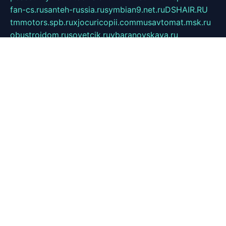
fan-cs.ru
santeh-russia.ru
symbian9.net.ru
DSHAIR.RU
tmmotors.spb.ru
xjocuricopii.com
musavtomat.msk.ru
obustrojdom.ru
sovetcik.ru
ybaranovskaya.ru
ppknews.ru
cult-alshei.ru
JAPANRUSSIA.RU
proekciyamebel.ru
imper-finans.ru
rim.org.ru
glamourai.ru
brassminus.ru
zabor-pro.ru
ftn.pp.ru
dorogoe58.ru
laimengpacker.ru
kuzova-zapchasti.ru
sageerp.ru
taxodrom.ru
dsrazvitie.ru
hardcity.net.ru
ratinghomegames.ru
topservice25.ru
gubernyan.ru
gtglasslined.ru
ii4.ru
tssport.spb.ru
andorra24.com
blackwallstreet.ru
oboimos.ru
optim-doors.com.ru
ikuch.ru
nycr.org.ru
npa21.ru
vremya-ch.spb.ru
desert000.ru
ivtorgi.ru
ifiori.ru
catalog-statei.ru
dcv.org.ru
spetsmaster174.ru
ipkameryhiseeu.ru
dum26.ru
ruspol.spb.ru
fr-opendp.ru
kam-solnyshko.ru
cheyenne-arapaho.ru
sevzapmetal.spb.ru
ted-lapidus.spb.ru
parasite-eliminator.ru
sigma-complete.ru
modernworld.ru
dama-moda.ru