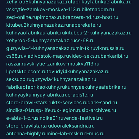
xehyroo5kuhnyanazakaz.ru
fabrikayfabrikaefabrika.ru
vskrytie-zamkov-moskva-113.ru
biletnadom.ru
zed-online.ru
pimchax.ru
brazzers-hd.ru
z-host.ru
kitubeu2kuhnyanazakaz.ru
naperekate.ru
kuhnyaofabrikaufabrik.ru
kitubeu-2-kuhnyanazakaz.ru
xehyroo-5-kuhnyanazakaz.ru
cs-68.ru
guzywia-4-kuhnyanazakaz.ru
mir-tk.ru
vlknrussia.ru
cs68.ru
vladivostok-map.ru
video-seks.ru
bankaribi.ru
raszar.ru
vskrytie-zamkov-moskva113.ru
lipetsktelecom.ru
tovudyi4kuhnyanazakaz.ru
seksuzb.ru
guzywia4kuhnyanazakaz.ru
fabrikaofabrikaokuhny.ru
kuhnyaekuhnyaafabrika.ru
kuhnyaykuhnyayfabrika.ru
e-abis1c.ru
store-brawl-stars.ru
kts-services.ru
dark-sand.ru
sindika-01.ru
sp-life.ru
x-legion.ru
sib-archives.ru
e-abis-1-c.ru
sindika01.ru
venda-festival.ru
store-brawlstars.ru
dooraleksandria.ru
antenna-highly.ru
mine-lab-msk.ru
1-mus.ru