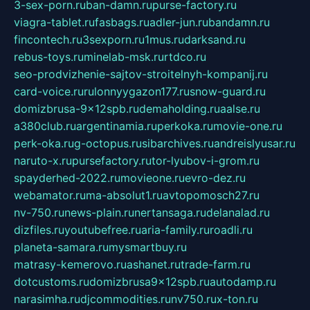
3-sex-porn.ru
ban-damn.ru
purse-factory.ru
viagra-tablet.ru
fasbags.ru
adler-jun.ru
bandamn.ru
fincontech.ru
3sexporn.ru
1mus.ru
darksand.ru
rebus-toys.ru
minelab-msk.ru
rtdco.ru
seo-prodvizhenie-sajtov-stroitelnyh-kompanij.ru
card-voice.ru
rulonnyygazon177.ru
snow-guard.ru
domizbrusa-9x12spb.ru
demaholding.ru
aalse.ru
a380club.ru
argentinamia.ru
perkoka.ru
movie-one.ru
perk-oka.ru
g-octopus.ru
sibarchives.ru
andreislyusar.ru
naruto-x.ru
pursefactory.ru
tor-lyubov-i-grom.ru
spayderhed-2022.ru
movieone.ru
evro-dez.ru
webamator.ru
ma-absolut1.ru
avtopomosch27.ru
nv-750.ru
news-plain.ru
nertansaga.ru
delanalad.ru
dizfiles.ru
youtubefree.ru
aria-family.ru
roadli.ru
planeta-samara.ru
mysmartbuy.ru
matrasy-kemerovo.ru
ashanet.ru
trade-farm.ru
dotcustoms.ru
domizbrusa9x12spb.ru
autodamp.ru
narasimha.ru
djcommodities.ru
nv750.ru
x-ton.ru