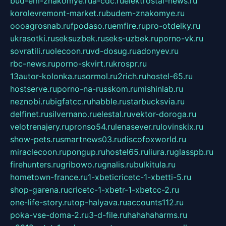
bud-em-znakomye.ru
a-cdc.ru
elektrostal-news.ru
korolevremont-market.ru
budem-znakomye.ru
oooagrosnab.ru
fpodaso.ru
emfire.ru
pro-otdelky.ru
ukrasotki.ru
seksuzbek.ru
seks-uzbek.ru
porno-vk.ru
sovratili.ru
olecoon.ru
vd-dosug.ru
adonyev.ru
rbc-news.ru
porno-skvirt.ru
krospr.ru
13autor-kolonka.ru
sormol.ru
2rich.ru
hostel-65.ru
hostserve.ru
porno-na-russkom.ru
mishinlab.ru
neznobi.ru
bigfatcc.ru
habble.ru
starbucksvia.ru
delfinet.ru
silvernano.ru
elestal.ru
vektor-doroga.ru
velotrenajery.ru
pronso54.ru
lenasever.ru
lovinskix.ru
show-pets.ru
smartnews03.ru
discofoxworld.ru
miraclecoon.ru
pongup.ru
hostel65.ru
liura.ru
glasspb.ru
firehunters.ru
gribowo.ru
gnalis.ru
bulkitula.ru
hometown-france.ru
1-xbeticricetc-1-xbetti-5.ru
shop-garena.ru
cricetc-1-xbetr-1-xbetcc-2.ru
one-life-story.ru
top-halyava.ru
accounts112.ru
poka-vse-doma-2.ru
3-d-file.ru
hahahaharms.ru