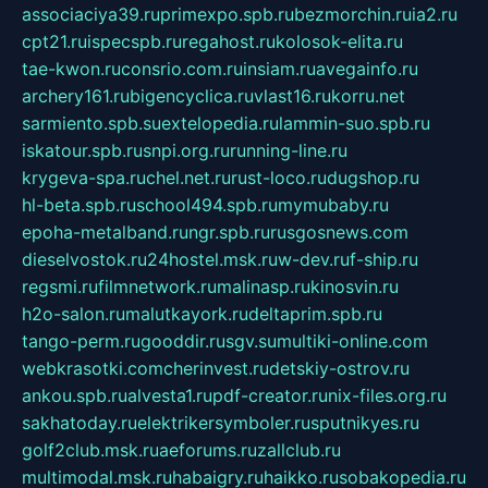
associaciya39.ru
primexpo.spb.ru
bezmorchin.ru
ia2.ru
cpt21.ru
ispecspb.ru
regahost.ru
kolosok-elita.ru
tae-kwon.ru
consrio.com.ru
insiam.ru
avegainfo.ru
archery161.ru
bigencyclica.ru
vlast16.ru
korru.net
sarmiento.spb.su
extelopedia.ru
lammin-suo.spb.ru
iskatour.spb.ru
snpi.org.ru
running-line.ru
krygeva-spa.ru
chel.net.ru
rust-loco.ru
dugshop.ru
hl-beta.spb.ru
school494.spb.ru
mymubaby.ru
epoha-metalband.ru
ngr.spb.ru
rusgosnews.com
dieselvostok.ru
24hostel.msk.ru
w-dev.ru
f-ship.ru
regsmi.ru
filmnetwork.ru
malinasp.ru
kinosvin.ru
h2o-salon.ru
malutkayork.ru
deltaprim.spb.ru
tango-perm.ru
gooddir.ru
sgv.su
multiki-online.com
webkrasotki.com
cherinvest.ru
detskiy-ostrov.ru
ankou.spb.ru
alvesta1.ru
pdf-creator.ru
nix-files.org.ru
sakhatoday.ru
elektrikersymboler.ru
sputnikyes.ru
golf2club.msk.ru
aeforums.ru
zallclub.ru
multimodal.msk.ru
habaigry.ru
haikko.ru
sobakopedia.ru