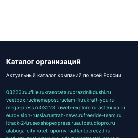
Каталог организаций
Актуальный каталог компаний по всей России
03223.ru
ufille.ru
krasotata.ru
prazdnikdushi.ru
veetbox.ru
cinemapost.ru
ciam-fr.ru
kraft-you.ru
mega-press.ru
03223.ru
web-explore.ru
rastenuya.ru
eurovision-russia.ru
strah-news.ru
freeride-team.ru
itrack-24.ru
sexshopexpress.ru
autostudiopro.ru
alabuga-cityhotel.ru
pornv.ru
atlantpereezd.ru