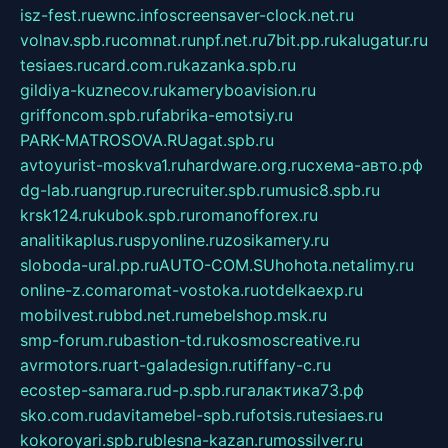
isz-fest.ru
ewnc.info
screensaver-clock.net.ru
volnav.spb.ru
comnat.ru
npf.net.ru
7bit.pp.ru
kalugatur.ru
tesiaes.ru
card.com.ru
kazanka.spb.ru
gildiya-kuznecov.ru
kameryboavision.ru
griffoncom.spb.ru
fabrika-emotsiy.ru
PARK-MATROSOVA.RU
agat.spb.ru
avtoyurist-moskva1.ru
hardware.org.ru
схема-авто.рф
dg-lab.ru
angrup.ru
recruiter.spb.ru
music8.spb.ru
krsk124.ru
kubok.spb.ru
romanofforex.ru
analitikaplus.ru
spyonline.ru
zosikamery.ru
sloboda-ural.pp.ru
AUTO-COM.SU
hohota.net
alimy.ru
online-z.com
aromat-vostoka.ru
otdelkaexp.ru
mobilvest.ru
bbd.net.ru
mebelshop.msk.ru
smp-forum.ru
bastion-td.ru
kosmoscreative.ru
avrmotors.ru
art-galadesign.ru
tiffany-c.ru
ecostep-samara.ru
d-p.spb.ru
галактика73.рф
sko.com.ru
davitamebel-spb.ru
fotsis.ru
tesiaes.ru
kokoroyari.spb.ru
blesna-kazan.ru
mossilver.ru