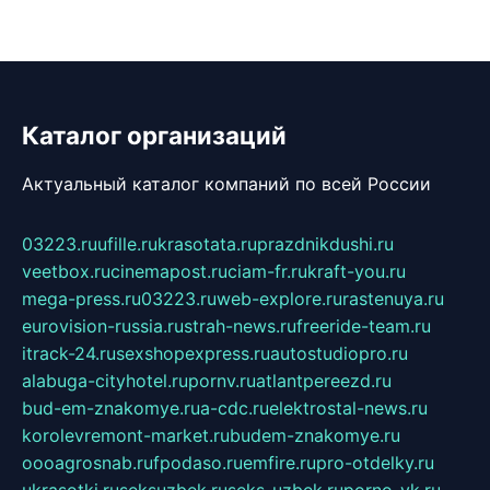
Каталог организаций
Актуальный каталог компаний по всей России
03223.ru
ufille.ru
krasotata.ru
prazdnikdushi.ru
veetbox.ru
cinemapost.ru
ciam-fr.ru
kraft-you.ru
mega-press.ru
03223.ru
web-explore.ru
rastenuya.ru
eurovision-russia.ru
strah-news.ru
freeride-team.ru
itrack-24.ru
sexshopexpress.ru
autostudiopro.ru
alabuga-cityhotel.ru
pornv.ru
atlantpereezd.ru
bud-em-znakomye.ru
a-cdc.ru
elektrostal-news.ru
korolevremont-market.ru
budem-znakomye.ru
oooagrosnab.ru
fpodaso.ru
emfire.ru
pro-otdelky.ru