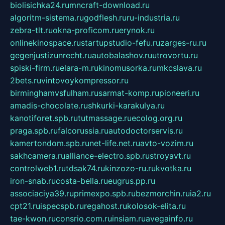
biolisichka24.ru
mncraft-download.ru
algoritm-sistema.ru
godflesh.ru
ru-industria.ru
zebra-tlt.ru
okna-proficom.ru
erynok.ru
onlinekinospace.ru
startupstudio-fefu.ru
zarges-ru.ru
gegenjustizunrecht.ru
autobalashov.ru
utrovortu.ru
spiski-firm.ru
elara-m.ru
kinomusorka.ru
mkcslava.ru
2bets.ru
vintovoykompressor.ru
birminghamvsfulham.ru
sarmat-komp.ru
pioneeri.ru
amadis-chocolate.ru
shkurki-karakulya.ru
kanotiforet.spb.ru
tutmassage.ru
ecolog.org.ru
praga.spb.ru
falcorussia.ru
autodoctorservis.ru
kamertondom.spb.ru
net-life.net.ru
avto-vozim.ru
sakhcamera.ru
alliance-electro.spb.ru
stroyavt.ru
controlweb1.ru
tdsak74.ru
kinzozo-ru.ru
kvotka.ru
iron-snab.ru
costa-bella.ru
eugrus.pp.ru
associaciya39.ru
primexpo.spb.ru
bezmorchin.ru
ia2.ru
cpt21.ru
ispecspb.ru
regahost.ru
kolosok-elita.ru
tae-kwon.ru
consrio.com.ru
insiam.ru
avegainfo.ru