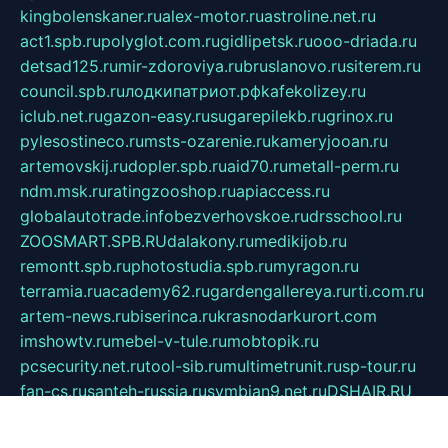
kingbolenskaner.ru
alex-motor.ru
astroline.net.ru
act1.spb.ru
polyglot.com.ru
gidlipetsk.ru
ooo-driada.ru
detsad125.ru
mir-zdoroviya.ru
bruslanovo.ru
siterem.ru
council.spb.ru
лодкипатриот.рф
kafekolizey.ru
iclub.net.ru
gazon-easy.ru
sugarepilekb.ru
grinox.ru
pylesostineco.ru
msts-ozarenie.ru
kameryjooan.ru
artemovskij.ru
dopler.spb.ru
aid70.ru
metall-perm.ru
ndm.msk.ru
ratingzooshop.ru
apiaccess.ru
globalautotrade.info
bezverhovskoe.ru
drsschool.ru
ZOOSMART.SPB.RU
dalakony.ru
medikijob.ru
remontt.spb.ru
photostudia.spb.ru
myragon.ru
terramia.ru
academy62.ru
gardengallereya.ru
rti.com.ru
artem-news.ru
biserinca.ru
krasnodarkurort.com
imshowtv.ru
mebel-v-tule.ru
mobtopik.ru
pcsecurity.net.ru
tool-sib.ru
multimetrunit.ru
sp-tour.ru
fan-cs.ru
santeh-russia.ru
symbian9.net.ru
DSHAIR.RU
tmmotors.spb.ru
xjocuricopii.com
musavtomat.msk.ru
obustrojdom.ru
sovetcik.ru
ybaranovskaya.ru