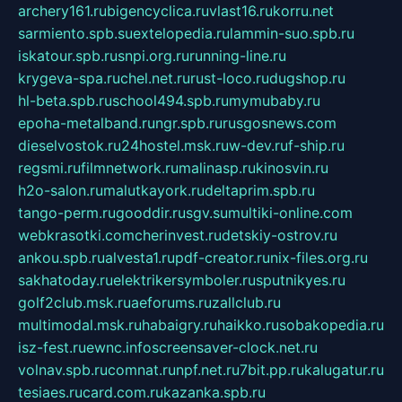
archery161.ru
bigencyclica.ru
vlast16.ru
korru.net
sarmiento.spb.su
extelopedia.ru
lammin-suo.spb.ru
iskatour.spb.ru
snpi.org.ru
running-line.ru
krygeva-spa.ru
chel.net.ru
rust-loco.ru
dugshop.ru
hl-beta.spb.ru
school494.spb.ru
mymubaby.ru
epoha-metalband.ru
ngr.spb.ru
rusgosnews.com
dieselvostok.ru
24hostel.msk.ru
w-dev.ru
f-ship.ru
regsmi.ru
filmnetwork.ru
malinasp.ru
kinosvin.ru
h2o-salon.ru
malutkayork.ru
deltaprim.spb.ru
tango-perm.ru
gooddir.ru
sgv.su
multiki-online.com
webkrasotki.com
cherinvest.ru
detskiy-ostrov.ru
ankou.spb.ru
alvesta1.ru
pdf-creator.ru
nix-files.org.ru
sakhatoday.ru
elektrikersymboler.ru
sputnikyes.ru
golf2club.msk.ru
aeforums.ru
zallclub.ru
multimodal.msk.ru
habaigry.ru
haikko.ru
sobakopedia.ru
isz-fest.ru
ewnc.info
screensaver-clock.net.ru
volnav.spb.ru
comnat.ru
npf.net.ru
7bit.pp.ru
kalugatur.ru
tesiaes.ru
card.com.ru
kazanka.spb.ru