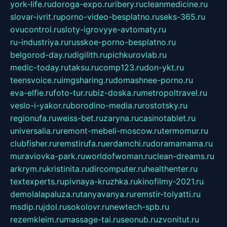
york-life.ru
doroga-expo.ru
ribery.ru
cleanmedicine.ru
slovar-ivrit.ru
porno-video-besplatno.ru
seks-365.ru
ovucontrol.ru
sloty-igrovyye-avtomaty.ru
ru-industriya.ru
russkoe-porno-besplatno.ru
belgorod-day.ru
digilith.ru
pichkurovlab.ru
medic-today.ru
taksu.ru
comp123.ru
don-ykt.ru
teensvoice.ru
imgsharing.ru
domashnee-porno.ru
eva-elfie.ru
foto-tur.ru
biz-doska.ru
metropoltravel.ru
veslo-i-yakor.ru
borodino-media.ru
rostotsky.ru
regionufa.ru
weiss-bet.ru
zaryna.ru
casinotablet.ru
universalia.ru
remont-mebeli-moscow.ru
termomur.ru
clubfisher.ru
remstirufa.ru
erdamchi.ru
doramamama.ru
muraviovka-park.ru
worldofwoman.ru
clean-dreams.ru
arkrym.ru
kristinita.ru
dircomputer.ru
healthenter.ru
textexperts.ru
pivnaya-kruzhka.ru
kinofilmy-2021.ru
demolalapaluza.ru
tanyavanya.ru
remstir-tolyatti.ru
msdip.ru
jdol.ru
sokolovr.ru
newtech-spb.ru
rezemkleim.ru
massage-tai.ru
seonub.ru
zvonitut.ru