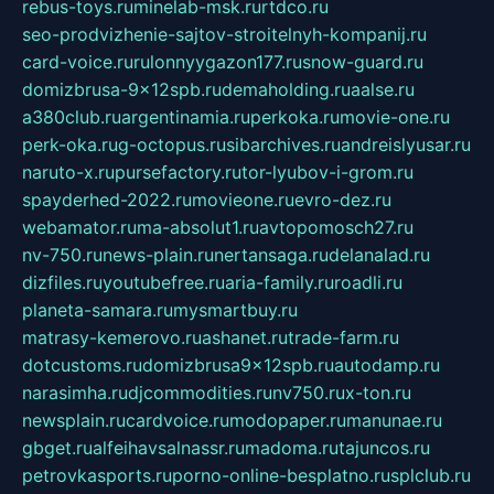
rebus-toys.ru
minelab-msk.ru
rtdco.ru
seo-prodvizhenie-sajtov-stroitelnyh-kompanij.ru
card-voice.ru
rulonnyygazon177.ru
snow-guard.ru
domizbrusa-9x12spb.ru
demaholding.ru
aalse.ru
a380club.ru
argentinamia.ru
perkoka.ru
movie-one.ru
perk-oka.ru
g-octopus.ru
sibarchives.ru
andreislyusar.ru
naruto-x.ru
pursefactory.ru
tor-lyubov-i-grom.ru
spayderhed-2022.ru
movieone.ru
evro-dez.ru
webamator.ru
ma-absolut1.ru
avtopomosch27.ru
nv-750.ru
news-plain.ru
nertansaga.ru
delanalad.ru
dizfiles.ru
youtubefree.ru
aria-family.ru
roadli.ru
planeta-samara.ru
mysmartbuy.ru
matrasy-kemerovo.ru
ashanet.ru
trade-farm.ru
dotcustoms.ru
domizbrusa9x12spb.ru
autodamp.ru
narasimha.ru
djcommodities.ru
nv750.ru
x-ton.ru
newsplain.ru
cardvoice.ru
modopaper.ru
manunae.ru
gbget.ru
alfeihavsalnassr.ru
madoma.ru
tajuncos.ru
petrovkasports.ru
porno-online-besplatno.ru
splclub.ru