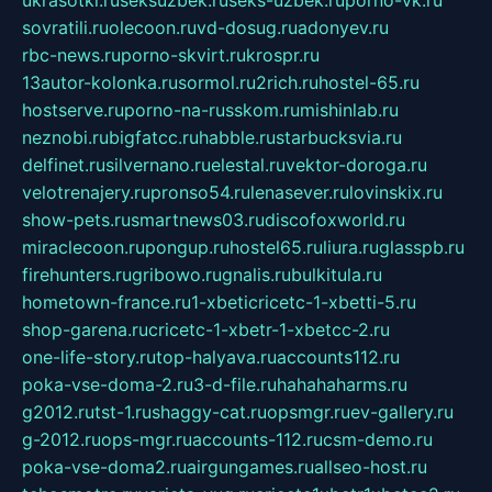
ukrasotki.ru
seksuzbek.ru
seks-uzbek.ru
porno-vk.ru
sovratili.ru
olecoon.ru
vd-dosug.ru
adonyev.ru
rbc-news.ru
porno-skvirt.ru
krospr.ru
13autor-kolonka.ru
sormol.ru
2rich.ru
hostel-65.ru
hostserve.ru
porno-na-russkom.ru
mishinlab.ru
neznobi.ru
bigfatcc.ru
habble.ru
starbucksvia.ru
delfinet.ru
silvernano.ru
elestal.ru
vektor-doroga.ru
velotrenajery.ru
pronso54.ru
lenasever.ru
lovinskix.ru
show-pets.ru
smartnews03.ru
discofoxworld.ru
miraclecoon.ru
pongup.ru
hostel65.ru
liura.ru
glasspb.ru
firehunters.ru
gribowo.ru
gnalis.ru
bulkitula.ru
hometown-france.ru
1-xbeticricetc-1-xbetti-5.ru
shop-garena.ru
cricetc-1-xbetr-1-xbetcc-2.ru
one-life-story.ru
top-halyava.ru
accounts112.ru
poka-vse-doma-2.ru
3-d-file.ru
hahahaharms.ru
g2012.ru
tst-1.ru
shaggy-cat.ru
opsmgr.ru
ev-gallery.ru
g-2012.ru
ops-mgr.ru
accounts-112.ru
csm-demo.ru
poka-vse-doma2.ru
airgungames.ru
allseo-host.ru