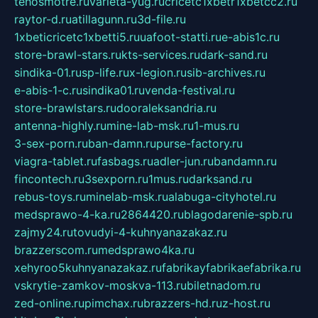
tehosmotre.ru
varieta-yug.ru
cricetc1xbetr1xbetcc2.ru
raytor-d.ru
atillagunn.ru
3d-file.ru
1xbeticricetc1xbetti5.ru
uafoot-statti.ru
e-abis1c.ru
store-brawl-stars.ru
kts-services.ru
dark-sand.ru
sindika-01.ru
sp-life.ru
x-legion.ru
sib-archives.ru
e-abis-1-c.ru
sindika01.ru
venda-festival.ru
store-brawlstars.ru
dooraleksandria.ru
antenna-highly.ru
mine-lab-msk.ru
1-mus.ru
3-sex-porn.ru
ban-damn.ru
purse-factory.ru
viagra-tablet.ru
fasbags.ru
adler-jun.ru
bandamn.ru
fincontech.ru
3sexporn.ru
1mus.ru
darksand.ru
rebus-toys.ru
minelab-msk.ru
alabuga-cityhotel.ru
medsprawo-4-ka.ru
2864420.ru
blagodarenie-spb.ru
zajmy24.ru
tovudyi-4-kuhnyanazakaz.ru
brazzerscom.ru
medsprawo4ka.ru
xehyroo5kuhnyanazakaz.ru
fabrikayfabrikaefabrika.ru
vskrytie-zamkov-moskva-113.ru
biletnadom.ru
zed-online.ru
pimchax.ru
brazzers-hd.ru
z-host.ru