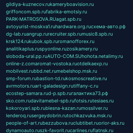
gildiya-kuznecov.ru
kameryboavision.ru
griffoncom.spb.ru
fabrika-emotsiy.ru
PARK-MATROSOVA.RU
agat.spb.ru
avtoyurist-moskva1.ru
hardware.org.ru
схема-авто.рф
dg-lab.ru
angrup.ru
recruiter.spb.ru
music8.spb.ru
krsk124.ru
kubok.spb.ru
romanofforex.ru
analitikaplus.ru
spyonline.ru
zosikamery.ru
sloboda-ural.pp.ru
AUTO-COM.SU
hohota.net
alimy.ru
online-z.com
aromat-vostoka.ru
otdelkaexp.ru
mobilvest.ru
bbd.net.ru
mebelshop.msk.ru
smp-forum.ru
bastion-td.ru
kosmoscreative.ru
avrmotors.ru
art-galadesign.ru
tiffany-c.ru
ecostep-samara.ru
d-p.spb.ru
галактика73.рф
sko.com.ru
davitamebel-spb.ru
fotsis.ru
tesiaes.ru
kokoroyari.spb.ru
blesna-kazan.ru
mossilver.ru
lenderoq.ru
sergeydobrin.ru
tochkazvuka.msk.ru
people-of-art.ru
bezzubova.ru
clubtibet.ru
orior-aks.ru
dynamoauto.ru
szk-favorit.ru
carlines.ru
flatnsk.ru