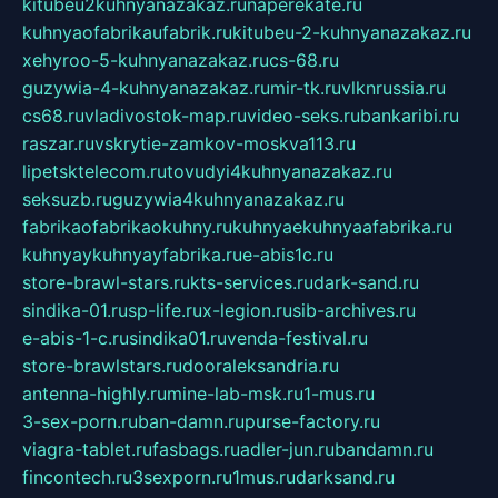
kitubeu2kuhnyanazakaz.ru
naperekate.ru
kuhnyaofabrikaufabrik.ru
kitubeu-2-kuhnyanazakaz.ru
xehyroo-5-kuhnyanazakaz.ru
cs-68.ru
guzywia-4-kuhnyanazakaz.ru
mir-tk.ru
vlknrussia.ru
cs68.ru
vladivostok-map.ru
video-seks.ru
bankaribi.ru
raszar.ru
vskrytie-zamkov-moskva113.ru
lipetsktelecom.ru
tovudyi4kuhnyanazakaz.ru
seksuzb.ru
guzywia4kuhnyanazakaz.ru
fabrikaofabrikaokuhny.ru
kuhnyaekuhnyaafabrika.ru
kuhnyaykuhnyayfabrika.ru
e-abis1c.ru
store-brawl-stars.ru
kts-services.ru
dark-sand.ru
sindika-01.ru
sp-life.ru
x-legion.ru
sib-archives.ru
e-abis-1-c.ru
sindika01.ru
venda-festival.ru
store-brawlstars.ru
dooraleksandria.ru
antenna-highly.ru
mine-lab-msk.ru
1-mus.ru
3-sex-porn.ru
ban-damn.ru
purse-factory.ru
viagra-tablet.ru
fasbags.ru
adler-jun.ru
bandamn.ru
fincontech.ru
3sexporn.ru
1mus.ru
darksand.ru