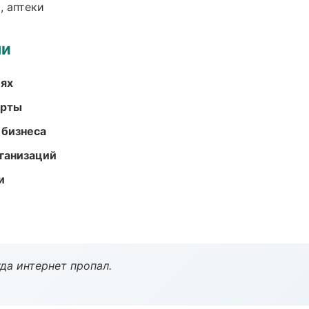
, аптеки
ми
иях
арты
 бизнеса
ганизаций
и
да интернет пропал.