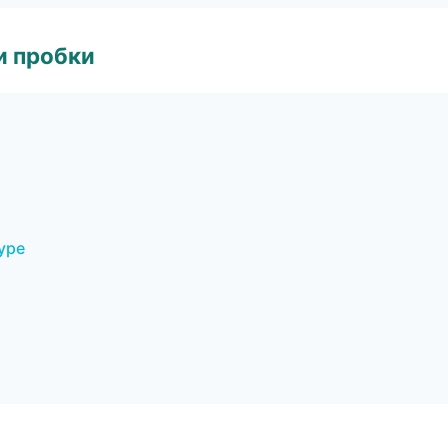
и пробки
уре