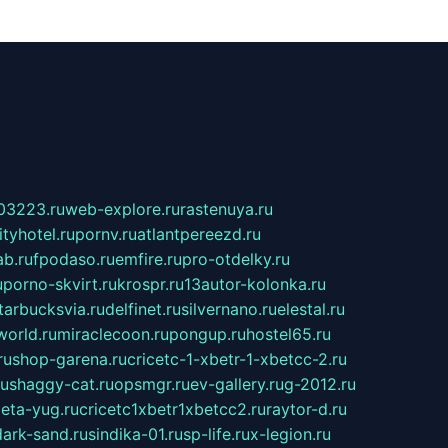
03223.ru
web-explore.ru
rastenuya.ru
tyhotel.ru
pornv.ru
atlantpereezd.ru
b.ru
fpodaso.ru
emfire.ru
pro-otdelky.ru
u
porno-skvirt.ru
krospr.ru
13autor-kolonka.ru
tarbucksvia.ru
delfinet.ru
silvernano.ru
elestal.ru
world.ru
miraclecoon.ru
pongup.ru
hostel65.ru
ru
shop-garena.ru
cricetc-1-xbetr-1-xbetcc-2.ru
ru
shaggy-cat.ru
opsmgr.ru
ev-gallery.ru
g-2012.ru
ieta-yug.ru
cricetc1xbetr1xbetcc2.ru
raytor-d.ru
dark-sand.ru
sindika-01.ru
sp-life.ru
x-legion.ru