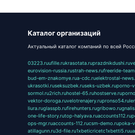
Каталог организаций
Актуальный каталог компаний по всей Рос
03223.ru
ufille.ru
krasotata.ru
prazdnikdushi.ru
v
eurovision-russia.ru
strah-news.ru
freeride-team
bud-em-znakomye.ru
a-cdc.ru
elektrostal-news.
ukrasotki.ru
seksuzbek.ru
seks-uzbek.ru
porno-v
sormol.ru
2rich.ru
hostel-65.ru
hostserve.ru
porno
vektor-doroga.ru
velotrenajery.ru
pronso54.ru
le
liura.ru
glasspb.ru
firehunters.ru
gribowo.ru
gnalis
one-life-story.ru
top-halyava.ru
accounts112.ru
p
ops-mgr.ru
accounts-112.ru
csm-demo.ru
poka-v
atillagunn.ru
3d-file.ru
1xbeticricetc1xbetti5.ru
ua