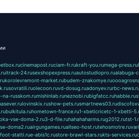
сии
eetbox.ru
cinemapost.ru
ciam-fr.ru
kraft-you.ru
mega-press.ru
.ru
itrack-24.ru
sexshopexpress.ru
autostudiopro.ru
alabuga-ci
ru
korolevremont-market.ru
budem-znakomye.ru
oooagrosna
k.ru
sovratili.ru
olecoon.ru
vd-dosug.ru
adonyev.ru
rbc-news.r
-na-russkom.ru
mishinlab.ru
neznobi.ru
bigfatcc.ru
habble.ru
s
nasever.ru
lovinskix.ru
show-pets.ru
smartnews03.ru
discofox
.ru
bulkitula.ru
hometown-france.ru
1-xbeticricetc-1-xbetti-5.
oka-vse-doma-2.ru
3-d-file.ru
hahahaharms.ru
g2012.ru
tst-1.
se-doma2.ru
airgungames.ru
allseo-host.ru
tehosmotre.ru
var
foot-statti.ru
e-abis1c.ru
store-brawl-stars.ru
kts-services.ru