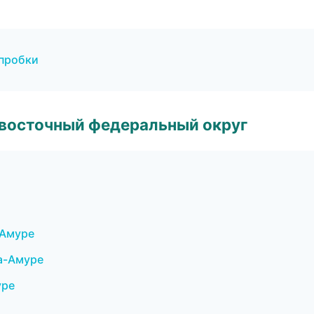
 пробки
евосточный федеральный округ
-Амуре
на-Амуре
уре