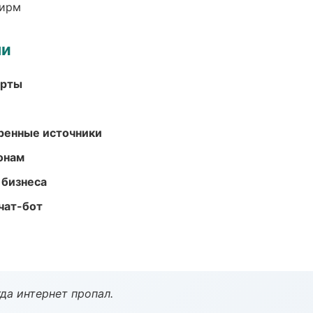
фирм
ми
арты
еренные источники
онам
 бизнеса
чат-бот
да интернет пропал.