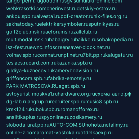
tango-perm.ru
gooddir.ru
sgv.su
multiki-online.com
webkrasotki.com
cherinvest.ru
detskiy-ostrov.ru
ankou.spb.ru
alvesta1.ru
pdf-creator.ru
nix-files.org.ru
sakhatoday.ru
elektrikersymboler.ru
sputnikyes.ru
golf2club.msk.ru
aeforums.ru
zallclub.ru
multimodal.msk.ru
habaigry.ru
haikko.ru
sobakopedia.ru
isz-fest.ru
ewnc.info
screensaver-clock.net.ru
volnav.spb.ru
comnat.ru
npf.net.ru
7bit.pp.ru
kalugatur.ru
tesiaes.ru
card.com.ru
kazanka.spb.ru
gildiya-kuznecov.ru
kameryboavision.ru
griffoncom.spb.ru
fabrika-emotsiy.ru
PARK-MATROSOVA.RU
agat.spb.ru
avtoyurist-moskva1.ru
hardware.org.ru
схема-авто.рф
dg-lab.ru
angrup.ru
recruiter.spb.ru
music8.spb.ru
krsk124.ru
kubok.spb.ru
romanofforex.ru
analitikaplus.ru
spyonline.ru
zosikamery.ru
sloboda-ural.pp.ru
AUTO-COM.SU
hohota.net
alimy.ru
online-z.com
aromat-vostoka.ru
otdelkaexp.ru