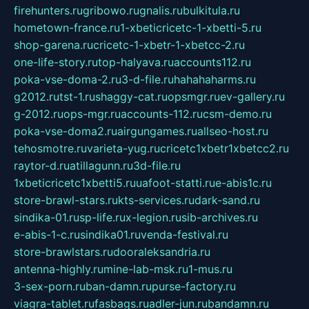
firehunters.ru
gribowo.ru
gnalis.ru
bulkitula.ru
hometown-france.ru
1-xbeticricetc-1-xbetti-5.ru
shop-garena.ru
cricetc-1-xbetr-1-xbetcc-2.ru
one-life-story.ru
top-halyava.ru
accounts112.ru
poka-vse-doma-2.ru
3-d-file.ru
hahahaharms.ru
g2012.ru
tst-1.ru
shaggy-cat.ru
opsmgr.ru
ev-gallery.ru
g-2012.ru
ops-mgr.ru
accounts-112.ru
csm-demo.ru
poka-vse-doma2.ru
airgungames.ru
allseo-host.ru
tehosmotre.ru
varieta-yug.ru
cricetc1xbetr1xbetcc2.ru
raytor-d.ru
atillagunn.ru
3d-file.ru
1xbeticricetc1xbetti5.ru
uafoot-statti.ru
e-abis1c.ru
store-brawl-stars.ru
kts-services.ru
dark-sand.ru
sindika-01.ru
sp-life.ru
x-legion.ru
sib-archives.ru
e-abis-1-c.ru
sindika01.ru
venda-festival.ru
store-brawlstars.ru
dooraleksandria.ru
antenna-highly.ru
mine-lab-msk.ru
1-mus.ru
3-sex-porn.ru
ban-damn.ru
purse-factory.ru
viagra-tablet.ru
fasbags.ru
adler-jun.ru
bandamn.ru