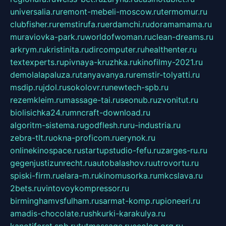
universalia.ru
remont-mebeli-moscow.ru
termomur.ru
clubfisher.ru
remstirufa.ru
erdamchi.ru
doramamama.ru
muraviovka-park.ru
worldofwoman.ru
clean-dreams.ru
arkrym.ru
kristinita.ru
dircomputer.ru
healthenter.ru
textexperts.ru
pivnaya-kruzhka.ru
kinofilmy-2021.ru
demolalapaluza.ru
tanyavanya.ru
remstir-tolyatti.ru
msdip.ru
jdol.ru
sokolovr.ru
newtech-spb.ru
rezemkleim.ru
massage-tai.ru
seonub.ru
zvonitut.ru
biolisichka24.ru
mncraft-download.ru
algoritm-sistema.ru
godflesh.ru
ru-industria.ru
zebra-tlt.ru
okna-proficom.ru
erynok.ru
onlinekinospace.ru
startupstudio-fefu.ru
zarges-ru.ru
gegenjustizunrecht.ru
autobalashov.ru
utrovortu.ru
spiski-firm.ru
elara-m.ru
kinomusorka.ru
mkcslava.ru
2bets.ru
vintovoykompressor.ru
birminghamvsfulham.ru
sarmat-komp.ru
pioneeri.ru
amadis-chocolate.ru
shkurki-karakulya.ru