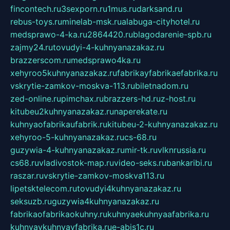
fincontech.ru
3sexporn.ru
1mus.ru
darksand.ru
rebus-toys.ru
minelab-msk.ru
alabuga-cityhotel.ru
medsprawo-4-ka.ru
2864420.ru
blagodarenie-spb.ru
zajmy24.ru
tovudyi-4-kuhnyanazakaz.ru
brazzerscom.ru
medsprawo4ka.ru
xehyroo5kuhnyanazakaz.ru
fabrikayfabrikaefabrika.ru
vskrytie-zamkov-moskva-113.ru
biletnadom.ru
zed-online.ru
pimchax.ru
brazzers-hd.ru
z-host.ru
kitubeu2kuhnyanazakaz.ru
naperekate.ru
kuhnyaofabrikaufabrik.ru
kitubeu-2-kuhnyanazakaz.ru
xehyroo-5-kuhnyanazakaz.ru
cs-68.ru
guzywia-4-kuhnyanazakaz.ru
mir-tk.ru
vlknrussia.ru
cs68.ru
vladivostok-map.ru
video-seks.ru
bankaribi.ru
raszar.ru
vskrytie-zamkov-moskva113.ru
lipetsktelecom.ru
tovudyi4kuhnyanazakaz.ru
seksuzb.ru
guzywia4kuhnyanazakaz.ru
fabrikaofabrikaokuhny.ru
kuhnyaekuhnyaafabrika.ru
kuhnyaykuhnyayfabrika.ru
e-abis1c.ru