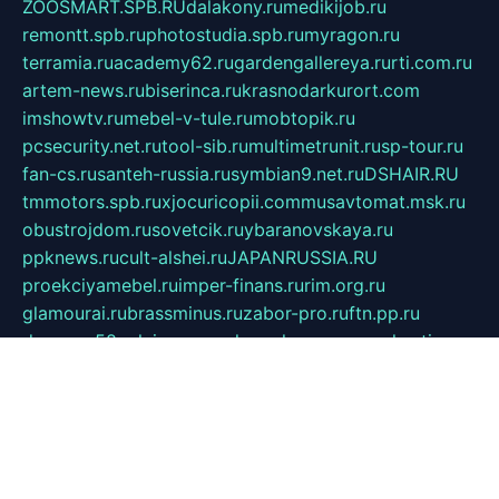
ZOOSMART.SPB.RU
dalakony.ru
medikijob.ru
remontt.spb.ru
photostudia.spb.ru
myragon.ru
terramia.ru
academy62.ru
gardengallereya.ru
rti.com.ru
artem-news.ru
biserinca.ru
krasnodarkurort.com
imshowtv.ru
mebel-v-tule.ru
mobtopik.ru
pcsecurity.net.ru
tool-sib.ru
multimetrunit.ru
sp-tour.ru
fan-cs.ru
santeh-russia.ru
symbian9.net.ru
DSHAIR.RU
tmmotors.spb.ru
xjocuricopii.com
musavtomat.msk.ru
obustrojdom.ru
sovetcik.ru
ybaranovskaya.ru
ppknews.ru
cult-alshei.ru
JAPANRUSSIA.RU
proekciyamebel.ru
imper-finans.ru
rim.org.ru
glamourai.ru
brassminus.ru
zabor-pro.ru
ftn.pp.ru
dorogoe58.ru
laimengpacker.ru
kuzova-zapchasti.ru
sageerp.ru
taxodrom.ru
dsrazvitie.ru
hardcity.net.ru
ratinghomegames.ru
topservice25.ru
gubernyan.ru
gtglasslined.ru
ii4.ru
tssport.spb.ru
andorra24.com
blackwallstreet.ru
oboimos.ru
optim-doors.com.ru
ikuch.ru
nycr.org.ru
npa21.ru
vremya-ch.spb.ru