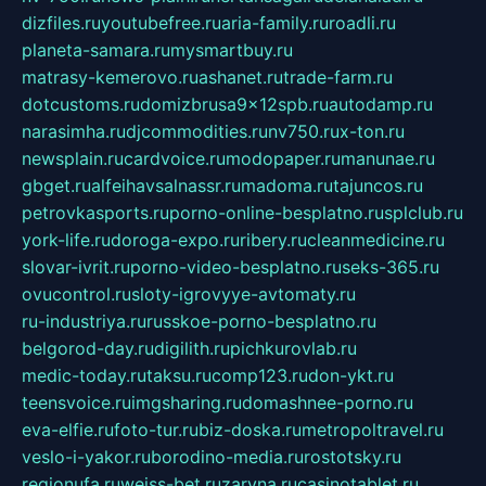
dizfiles.ru
youtubefree.ru
aria-family.ru
roadli.ru
planeta-samara.ru
mysmartbuy.ru
matrasy-kemerovo.ru
ashanet.ru
trade-farm.ru
dotcustoms.ru
domizbrusa9x12spb.ru
autodamp.ru
narasimha.ru
djcommodities.ru
nv750.ru
x-ton.ru
newsplain.ru
cardvoice.ru
modopaper.ru
manunae.ru
gbget.ru
alfeihavsalnassr.ru
madoma.ru
tajuncos.ru
petrovkasports.ru
porno-online-besplatno.ru
splclub.ru
york-life.ru
doroga-expo.ru
ribery.ru
cleanmedicine.ru
slovar-ivrit.ru
porno-video-besplatno.ru
seks-365.ru
ovucontrol.ru
sloty-igrovyye-avtomaty.ru
ru-industriya.ru
russkoe-porno-besplatno.ru
belgorod-day.ru
digilith.ru
pichkurovlab.ru
medic-today.ru
taksu.ru
comp123.ru
don-ykt.ru
teensvoice.ru
imgsharing.ru
domashnee-porno.ru
eva-elfie.ru
foto-tur.ru
biz-doska.ru
metropoltravel.ru
veslo-i-yakor.ru
borodino-media.ru
rostotsky.ru
regionufa.ru
weiss-bet.ru
zaryna.ru
casinotablet.ru