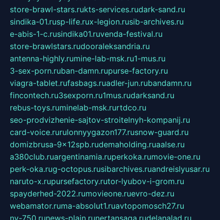
store-brawl-stars.ru
kts-services.ru
dark-sand.ru
sindika-01.ru
sp-life.ru
x-legion.ru
sib-archives.ru
e-abis-1-c.ru
sindika01.ru
venda-festival.ru
store-brawlstars.ru
dooraleksandria.ru
antenna-highly.ru
mine-lab-msk.ru
1-mus.ru
3-sex-porn.ru
ban-damn.ru
purse-factory.ru
viagra-tablet.ru
fasbags.ru
adler-jun.ru
bandamn.ru
fincontech.ru
3sexporn.ru
1mus.ru
darksand.ru
rebus-toys.ru
minelab-msk.ru
rtdco.ru
seo-prodvizhenie-sajtov-stroitelnyh-kompanij.ru
card-voice.ru
rulonnyygazon177.ru
snow-guard.ru
domizbrusa-9x12spb.ru
demaholding.ru
aalse.ru
a380club.ru
argentinamia.ru
perkoka.ru
movie-one.ru
perk-oka.ru
g-octopus.ru
sibarchives.ru
andreislyusar.ru
naruto-x.ru
pursefactory.ru
tor-lyubov-i-grom.ru
spayderhed-2022.ru
movieone.ru
evro-dez.ru
webamator.ru
ma-absolut1.ru
avtopomosch27.ru
nv-750.ru
news-plain.ru
nertansaga.ru
delanalad.ru