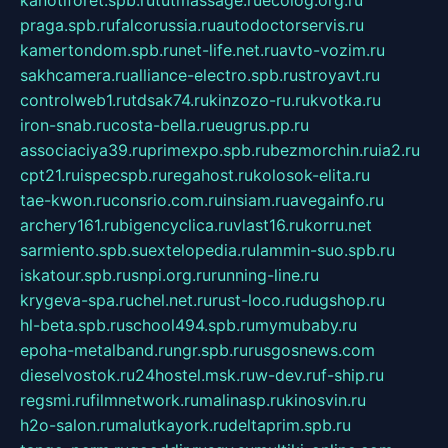
kanotiforet.spb.ru
tutmassage.ru
ecolog.org.ru
praga.spb.ru
falcorussia.ru
autodoctorservis.ru
kamertondom.spb.ru
net-life.net.ru
avto-vozim.ru
sakhcamera.ru
alliance-electro.spb.ru
stroyavt.ru
controlweb1.ru
tdsak74.ru
kinzozo-ru.ru
kvotka.ru
iron-snab.ru
costa-bella.ru
eugrus.pp.ru
associaciya39.ru
primexpo.spb.ru
bezmorchin.ru
ia2.ru
cpt21.ru
ispecspb.ru
regahost.ru
kolosok-elita.ru
tae-kwon.ru
consrio.com.ru
insiam.ru
avegainfo.ru
archery161.ru
bigencyclica.ru
vlast16.ru
korru.net
sarmiento.spb.su
extelopedia.ru
lammin-suo.spb.ru
iskatour.spb.ru
snpi.org.ru
running-line.ru
krygeva-spa.ru
chel.net.ru
rust-loco.ru
dugshop.ru
hl-beta.spb.ru
school494.spb.ru
mymubaby.ru
epoha-metalband.ru
ngr.spb.ru
rusgosnews.com
dieselvostok.ru
24hostel.msk.ru
w-dev.ru
f-ship.ru
regsmi.ru
filmnetwork.ru
malinasp.ru
kinosvin.ru
h2o-salon.ru
malutkayork.ru
deltaprim.spb.ru