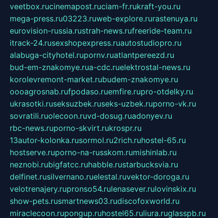
veetbox.ru
cinemapost.ru
ciam-fr.ru
kraft-you.ru
mega-press.ru
03223.ru
web-explore.ru
rastenuya.ru
eurovision-russia.ru
strah-news.ru
freeride-team.ru
itrack-24.ru
sexshopexpress.ru
autostudiopro.ru
alabuga-cityhotel.ru
pornv.ru
atlantpereezd.ru
bud-em-znakomye.ru
a-cdc.ru
elektrostal-news.ru
korolevremont-market.ru
budem-znakomye.ru
oooagrosnab.ru
fpodaso.ru
emfire.ru
pro-otdelky.ru
ukrasotki.ru
seksuzbek.ru
seks-uzbek.ru
porno-vk.ru
sovratili.ru
olecoon.ru
vd-dosug.ru
adonyev.ru
rbc-news.ru
porno-skvirt.ru
krospr.ru
13autor-kolonka.ru
sormol.ru
2rich.ru
hostel-65.ru
hostserve.ru
porno-na-russkom.ru
mishinlab.ru
neznobi.ru
bigfatcc.ru
habble.ru
starbucksvia.ru
delfinet.ru
silvernano.ru
elestal.ru
vektor-doroga.ru
velotrenajery.ru
pronso54.ru
lenasever.ru
lovinskix.ru
show-pets.ru
smartnews03.ru
discofoxworld.ru
miraclecoon.ru
pongup.ru
hostel65.ru
liura.ru
glasspb.ru