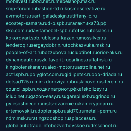
mobilvest.ru
bbd.net.ru
mebelshop.msk.ru
smp-forum.ru
bastion-td.ru
kosmoscreative.ru
avrmotors.ru
art-galadesign.ru
tiffany-c.ru
ecostep-samara.ru
d-p.spb.ru
галактика73.рф
sko.com.ru
davitamebel-spb.ru
fotsis.ru
tesiaes.ru
kokoroyari.spb.ru
blesna-kazan.ru
mossilver.ru
lenderoq.ru
sergeydobrin.ru
tochkazvuka.msk.ru
people-of-art.ru
bezzubova.ru
clubtibet.ru
orior-aks.ru
dynamoauto.ru
szk-favorit.ru
carlines.ru
flatnsk.ru
kingbolenskaner.ru
alex-motor.ru
astroline.net.ru
act1.spb.ru
polyglot.com.ru
gidlipetsk.ru
ooo-driada.ru
detsad125.ru
mir-zdoroviya.ru
bruslanovo.ru
siterem.ru
council.spb.ru
лодкипатриот.рф
kafekolizey.ru
iclub.net.ru
gazon-easy.ru
sugarepilekb.ru
grinox.ru
pylesostineco.ru
msts-ozarenie.ru
kameryjooan.ru
artemovskij.ru
dopler.spb.ru
aid70.ru
metall-perm.ru
ndm.msk.ru
ratingzooshop.ru
apiaccess.ru
globalautotrade.info
bezverhovskoe.ru
drsschool.ru