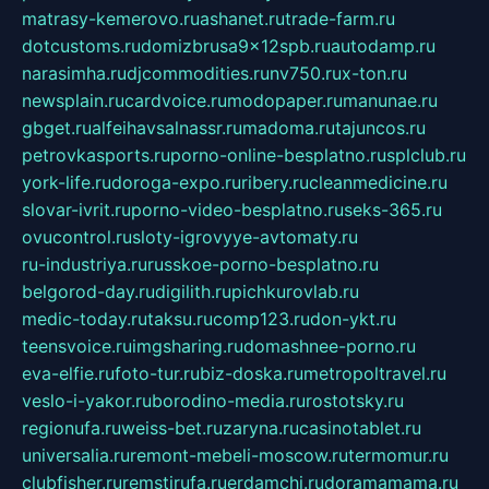
matrasy-kemerovo.ru
ashanet.ru
trade-farm.ru
dotcustoms.ru
domizbrusa9x12spb.ru
autodamp.ru
narasimha.ru
djcommodities.ru
nv750.ru
x-ton.ru
newsplain.ru
cardvoice.ru
modopaper.ru
manunae.ru
gbget.ru
alfeihavsalnassr.ru
madoma.ru
tajuncos.ru
petrovkasports.ru
porno-online-besplatno.ru
splclub.ru
york-life.ru
doroga-expo.ru
ribery.ru
cleanmedicine.ru
slovar-ivrit.ru
porno-video-besplatno.ru
seks-365.ru
ovucontrol.ru
sloty-igrovyye-avtomaty.ru
ru-industriya.ru
russkoe-porno-besplatno.ru
belgorod-day.ru
digilith.ru
pichkurovlab.ru
medic-today.ru
taksu.ru
comp123.ru
don-ykt.ru
teensvoice.ru
imgsharing.ru
domashnee-porno.ru
eva-elfie.ru
foto-tur.ru
biz-doska.ru
metropoltravel.ru
veslo-i-yakor.ru
borodino-media.ru
rostotsky.ru
regionufa.ru
weiss-bet.ru
zaryna.ru
casinotablet.ru
universalia.ru
remont-mebeli-moscow.ru
termomur.ru
clubfisher.ru
remstirufa.ru
erdamchi.ru
doramamama.ru