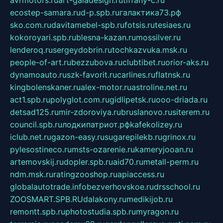
avrmotors.ru
art-galadesign.ru
tiffany-c.ru
ecostep-samara.ru
d-p.spb.ru
галактика73.рф
sko.com.ru
davitamebel-spb.ru
fotsis.ru
tesiaes.ru
kokoroyari.spb.ru
blesna-kazan.ru
mossilver.ru
lenderoq.ru
sergeydobrin.ru
tochkazvuka.msk.ru
people-of-art.ru
bezzubova.ru
clubtibet.ru
orior-aks.ru
dynamoauto.ru
szk-favorit.ru
carlines.ru
flatnsk.ru
kingbolenskaner.ru
alex-motor.ru
astroline.net.ru
act1.spb.ru
polyglot.com.ru
gidlipetsk.ru
ooo-driada.ru
detsad125.ru
mir-zdoroviya.ru
bruslanovo.ru
siterem.ru
council.spb.ru
лодкипатриот.рф
kafekolizey.ru
iclub.net.ru
gazon-easy.ru
sugarepilekb.ru
grinox.ru
pylesostineco.ru
msts-ozarenie.ru
kameryjooan.ru
artemovskij.ru
dopler.spb.ru
aid70.ru
metall-perm.ru
ndm.msk.ru
ratingzooshop.ru
apiaccess.ru
globalautotrade.info
bezverhovskoe.ru
drsschool.ru
ZOOSMART.SPB.RU
dalakony.ru
medikijob.ru
remontt.spb.ru
photostudia.spb.ru
myragon.ru