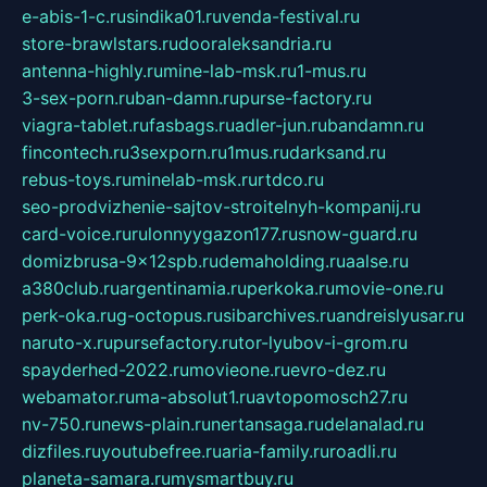
e-abis-1-c.ru
sindika01.ru
venda-festival.ru
store-brawlstars.ru
dooraleksandria.ru
antenna-highly.ru
mine-lab-msk.ru
1-mus.ru
3-sex-porn.ru
ban-damn.ru
purse-factory.ru
viagra-tablet.ru
fasbags.ru
adler-jun.ru
bandamn.ru
fincontech.ru
3sexporn.ru
1mus.ru
darksand.ru
rebus-toys.ru
minelab-msk.ru
rtdco.ru
seo-prodvizhenie-sajtov-stroitelnyh-kompanij.ru
card-voice.ru
rulonnyygazon177.ru
snow-guard.ru
domizbrusa-9x12spb.ru
demaholding.ru
aalse.ru
a380club.ru
argentinamia.ru
perkoka.ru
movie-one.ru
perk-oka.ru
g-octopus.ru
sibarchives.ru
andreislyusar.ru
naruto-x.ru
pursefactory.ru
tor-lyubov-i-grom.ru
spayderhed-2022.ru
movieone.ru
evro-dez.ru
webamator.ru
ma-absolut1.ru
avtopomosch27.ru
nv-750.ru
news-plain.ru
nertansaga.ru
delanalad.ru
dizfiles.ru
youtubefree.ru
aria-family.ru
roadli.ru
planeta-samara.ru
mysmartbuy.ru