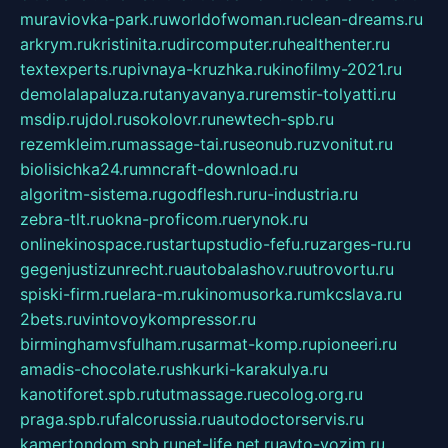
muraviovka-park.ru
worldofwoman.ru
clean-dreams.ru
arkrym.ru
kristinita.ru
dircomputer.ru
healthenter.ru
textexperts.ru
pivnaya-kruzhka.ru
kinofilmy-2021.ru
demolalapaluza.ru
tanyavanya.ru
remstir-tolyatti.ru
msdip.ru
jdol.ru
sokolovr.ru
newtech-spb.ru
rezemkleim.ru
massage-tai.ru
seonub.ru
zvonitut.ru
biolisichka24.ru
mncraft-download.ru
algoritm-sistema.ru
godflesh.ru
ru-industria.ru
zebra-tlt.ru
okna-proficom.ru
erynok.ru
onlinekinospace.ru
startupstudio-fefu.ru
zarges-ru.ru
gegenjustizunrecht.ru
autobalashov.ru
utrovortu.ru
spiski-firm.ru
elara-m.ru
kinomusorka.ru
mkcslava.ru
2bets.ru
vintovoykompressor.ru
birminghamvsfulham.ru
sarmat-komp.ru
pioneeri.ru
amadis-chocolate.ru
shkurki-karakulya.ru
kanotiforet.spb.ru
tutmassage.ru
ecolog.org.ru
praga.spb.ru
falcorussia.ru
autodoctorservis.ru
kamertondom.spb.ru
net-life.net.ru
avto-vozim.ru