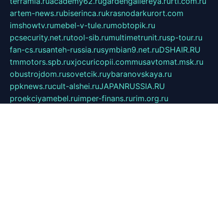
terramia.ru
academy62.ru
gardengallereya.ru
rti.com.ru
artem-news.ru
biserinca.ru
krasnodarkurort.com
imshowtv.ru
mebel-v-tule.ru
mobtopik.ru
pcsecurity.net.ru
tool-sib.ru
multimetrunit.ru
sp-tour.ru
fan-cs.ru
santeh-russia.ru
symbian9.net.ru
DSHAIR.RU
tmmotors.spb.ru
xjocuricopii.com
musavtomat.msk.ru
obustrojdom.ru
sovetcik.ru
ybaranovskaya.ru
ppknews.ru
cult-alshei.ru
JAPANRUSSIA.RU
proekciyamebel.ru
imper-finans.ru
rim.org.ru
glamourai.ru
brassminus.ru
zabor-pro.ru
ftn.pp.ru
dorogoe58.ru
laimengpacker.ru
kuzova-zapchasti.ru
sageerp.ru
taxodrom.ru
dsrazvitie.ru
hardcity.net.ru
ratinghomegames.ru
topservice25.ru
gubernyan.ru
gtglasslined.ru
ii4.ru
tssport.spb.ru
andorra24.com
blackwallstreet.ru
oboimos.ru
optim-doors.com.ru
ikuch.ru
nycr.org.ru
npa21.ru
vremya-ch.spb.ru
desert000.ru
ivtorgi.ru
ifiori.ru
catalog-statei.ru
dcv.org.ru
spetsmaster174.ru
ipkameryhiseeu.ru