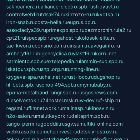
sakhcamera.ru
alliance-electro.spb.ru
stroyavt.ru
controlweb1.ru
tdsak74.ru
kinzozo-ru.ru
kvotka.ru
iron-snab.ru
costa-bella.ru
eugrus.pp.ru
associaciya39.ru
primexpo.spb.ru
bezmorchin.ru
ia2.ru
cpt21.ru
ispecspb.ru
regahost.ru
kolosok-elita.ru
tae-kwon.ru
consrio.com.ru
insiam.ru
avegainfo.ru
archery161.ru
bigencyclica.ru
vlast16.ru
korru.net
sarmiento.spb.su
extelopedia.ru
lammin-suo.spb.ru
iskatour.spb.ru
snpi.org.ru
running-line.ru
krygeva-spa.ru
chel.net.ru
rust-loco.ru
dugshop.ru
hl-beta.spb.ru
school494.spb.ru
mymubaby.ru
epoha-metalband.ru
ngr.spb.ru
rusgosnews.com
dieselvostok.ru
24hostel.msk.ru
w-dev.ru
f-ship.ru
regsmi.ru
filmnetwork.ru
malinasp.ru
kinosvin.ru
h2o-salon.ru
malutkayork.ru
deltaprim.spb.ru
tango-perm.ru
gooddir.ru
sgv.su
multiki-online.com
webkrasotki.com
cherinvest.ru
detskiy-ostrov.ru
ankou.spb.ru
alvesta1.ru
pdf-creator.ru
nix-files.org.ru