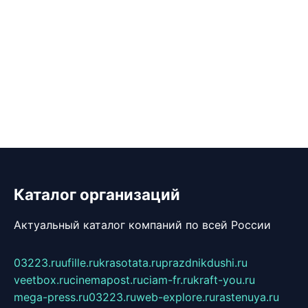
Каталог организаций
Актуальный каталог компаний по всей России
03223.ru
ufille.ru
krasotata.ru
prazdnikdushi.ru
veetbox.ru
cinemapost.ru
ciam-fr.ru
kraft-you.ru
mega-press.ru
03223.ru
web-explore.ru
rastenuya.ru