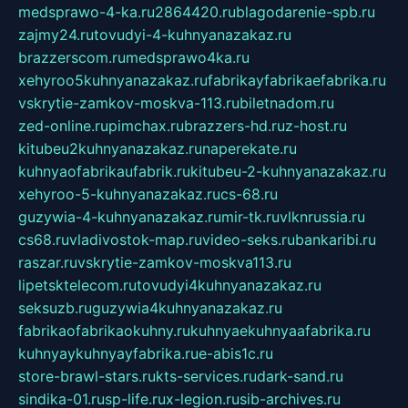
medsprawo-4-ka.ru
2864420.ru
blagodarenie-spb.ru
zajmy24.ru
tovudyi-4-kuhnyanazakaz.ru
brazzerscom.ru
medsprawo4ka.ru
xehyroo5kuhnyanazakaz.ru
fabrikayfabrikaefabrika.ru
vskrytie-zamkov-moskva-113.ru
biletnadom.ru
zed-online.ru
pimchax.ru
brazzers-hd.ru
z-host.ru
kitubeu2kuhnyanazakaz.ru
naperekate.ru
kuhnyaofabrikaufabrik.ru
kitubeu-2-kuhnyanazakaz.ru
xehyroo-5-kuhnyanazakaz.ru
cs-68.ru
guzywia-4-kuhnyanazakaz.ru
mir-tk.ru
vlknrussia.ru
cs68.ru
vladivostok-map.ru
video-seks.ru
bankaribi.ru
raszar.ru
vskrytie-zamkov-moskva113.ru
lipetsktelecom.ru
tovudyi4kuhnyanazakaz.ru
seksuzb.ru
guzywia4kuhnyanazakaz.ru
fabrikaofabrikaokuhny.ru
kuhnyaekuhnyaafabrika.ru
kuhnyaykuhnyayfabrika.ru
e-abis1c.ru
store-brawl-stars.ru
kts-services.ru
dark-sand.ru
sindika-01.ru
sp-life.ru
x-legion.ru
sib-archives.ru