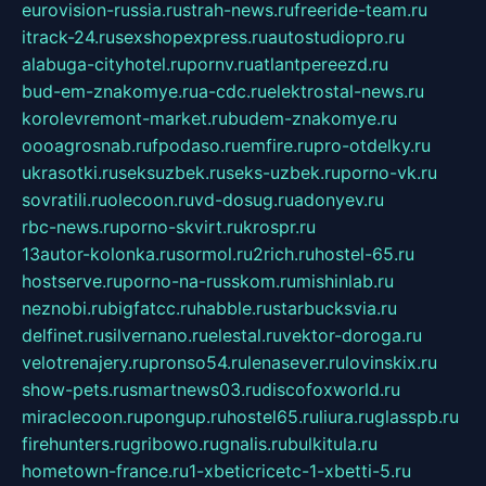
eurovision-russia.ru
strah-news.ru
freeride-team.ru
itrack-24.ru
sexshopexpress.ru
autostudiopro.ru
alabuga-cityhotel.ru
pornv.ru
atlantpereezd.ru
bud-em-znakomye.ru
a-cdc.ru
elektrostal-news.ru
korolevremont-market.ru
budem-znakomye.ru
oooagrosnab.ru
fpodaso.ru
emfire.ru
pro-otdelky.ru
ukrasotki.ru
seksuzbek.ru
seks-uzbek.ru
porno-vk.ru
sovratili.ru
olecoon.ru
vd-dosug.ru
adonyev.ru
rbc-news.ru
porno-skvirt.ru
krospr.ru
13autor-kolonka.ru
sormol.ru
2rich.ru
hostel-65.ru
hostserve.ru
porno-na-russkom.ru
mishinlab.ru
neznobi.ru
bigfatcc.ru
habble.ru
starbucksvia.ru
delfinet.ru
silvernano.ru
elestal.ru
vektor-doroga.ru
velotrenajery.ru
pronso54.ru
lenasever.ru
lovinskix.ru
show-pets.ru
smartnews03.ru
discofoxworld.ru
miraclecoon.ru
pongup.ru
hostel65.ru
liura.ru
glasspb.ru
firehunters.ru
gribowo.ru
gnalis.ru
bulkitula.ru
hometown-france.ru
1-xbeticricetc-1-xbetti-5.ru