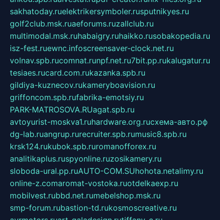
sakhatoday.ru
elektrikersymboler.ru
sputnikyes.ru
golf2club.msk.ru
aeforums.ru
zallclub.ru
multimodal.msk.ru
habaigry.ru
haikko.ru
sobakopedia.ru
isz-fest.ru
ewnc.info
screensaver-clock.net.ru
volnav.spb.ru
comnat.ru
npf.net.ru
7bit.pp.ru
kalugatur.ru
tesiaes.ru
card.com.ru
kazanka.spb.ru
gildiya-kuznecov.ru
kameryboavision.ru
griffoncom.spb.ru
fabrika-emotsiy.ru
PARK-MATROSOVA.RU
agat.spb.ru
avtoyurist-moskva1.ru
hardware.org.ru
схема-авто.рф
dg-lab.ru
angrup.ru
recruiter.spb.ru
music8.spb.ru
krsk124.ru
kubok.spb.ru
romanofforex.ru
analitikaplus.ru
spyonline.ru
zosikamery.ru
sloboda-ural.pp.ru
AUTO-COM.SU
hohota.net
alimy.ru
online-z.com
aromat-vostoka.ru
otdelkaexp.ru
mobilvest.ru
bbd.net.ru
mebelshop.msk.ru
smp-forum.ru
bastion-td.ru
kosmoscreative.ru