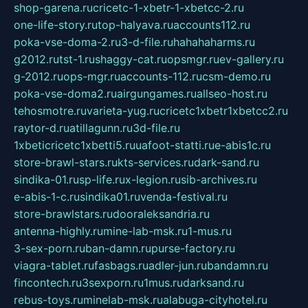
shop-garena.ru
cricetc-1-xbetr-1-xbetcc-2.ru
one-life-story.ru
top-halyava.ru
accounts112.ru
poka-vse-doma-2.ru
3-d-file.ru
hahahaharms.ru
g2012.ru
tst-1.ru
shaggy-cat.ru
opsmgr.ru
ev-gallery.ru
g-2012.ru
ops-mgr.ru
accounts-112.ru
csm-demo.ru
poka-vse-doma2.ru
airgungames.ru
allseo-host.ru
tehosmotre.ru
varieta-yug.ru
cricetc1xbetr1xbetcc2.ru
raytor-d.ru
atillagunn.ru
3d-file.ru
1xbeticricetc1xbetti5.ru
uafoot-statti.ru
e-abis1c.ru
store-brawl-stars.ru
kts-services.ru
dark-sand.ru
sindika-01.ru
sp-life.ru
x-legion.ru
sib-archives.ru
e-abis-1-c.ru
sindika01.ru
venda-festival.ru
store-brawlstars.ru
dooraleksandria.ru
antenna-highly.ru
mine-lab-msk.ru
1-mus.ru
3-sex-porn.ru
ban-damn.ru
purse-factory.ru
viagra-tablet.ru
fasbags.ru
adler-jun.ru
bandamn.ru
fincontech.ru
3sexporn.ru
1mus.ru
darksand.ru
rebus-toys.ru
minelab-msk.ru
alabuga-cityhotel.ru