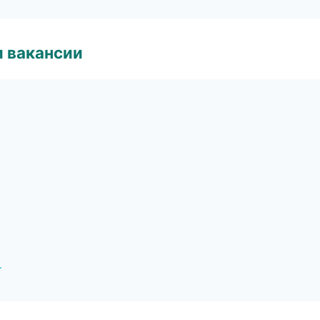
и вакансии
г