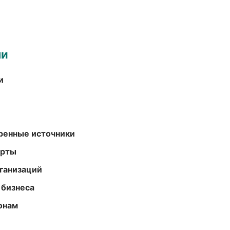
ми
и
еренные источники
арты
ганизаций
 бизнеса
онам