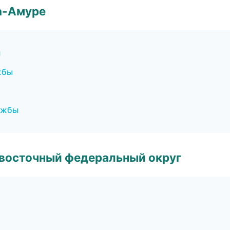
а-Амуре
ы
жбы
лужбы
евосточный федеральный округ