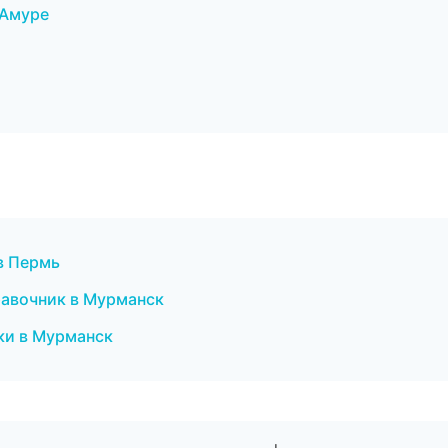
-Амуре
в Пермь
правочник в Мурманск
ски в Мурманск