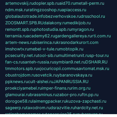
artemovskij.ru
dopler.spb.ru
aid70.ru
metall-perm.ru
ndm.msk.ru
ratingzooshop.ru
apiaccess.ru
globalautotrade.info
bezverhovskoe.ru
drsschool.ru
ZOOSMART.SPB.RU
dalakony.ru
medikijob.ru
remontt.spb.ru
photostudia.spb.ru
myragon.ru
terramia.ru
academy62.ru
gardengallereya.ru
rti.com.ru
artem-news.ru
biserinca.ru
krasnodarkurort.com
imshowtv.ru
mebel-v-tule.ru
mobtopik.ru
pcsecurity.net.ru
tool-sib.ru
multimetrunit.ru
sp-tour.ru
fan-cs.ru
santeh-russia.ru
symbian9.net.ru
DSHAIR.RU
tmmotors.spb.ru
xjocuricopii.com
musavtomat.msk.ru
obustrojdom.ru
sovetcik.ru
ybaranovskaya.ru
ppknews.ru
cult-alshei.ru
JAPANRUSSIA.RU
proekciyamebel.ru
imper-finans.ru
rim.org.ru
glamourai.ru
brassminus.ru
zabor-pro.ru
ftn.pp.ru
dorogoe58.ru
laimengpacker.ru
kuzova-zapchasti.ru
sageerp.ru
taxodrom.ru
dsrazvitie.ru
hardcity.net.ru
ratinghomegames.ru
topservice25.ru
gubernyan.ru