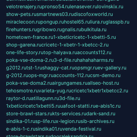
velotrenajery.ru
pronso54.ru
lenasever.ru
lovinskix.ru
show-pets.ru
smartnews03.ru
discofoxworld.ru
miraclecoon.ru
pongup.ru
hostel65.ru
liura.ru
glasspb.ru
firehunters.ru
gribowo.ru
gnalis.ru
bulkitula.ru
hometown-france.ru
1-xbeticricetc-1-xbetti-5.ru
shop-garena.ru
cricetc-1-xbetr-1-xbetcc-2.ru
one-life-story.ru
top-halyava.ru
accounts112.ru
poka-vse-doma-2.ru
3-d-file.ru
hahahaharms.ru
g2012.ru
tst-1.ru
shaggy-cat.ru
opsmgr.ru
ev-gallery.ru
g-2012.ru
ops-mgr.ru
accounts-112.ru
csm-demo.ru
poka-vse-doma2.ru
airgungames.ru
allseo-host.ru
tehosmotre.ru
varieta-yug.ru
cricetc1xbetr1xbetcc2.ru
raytor-d.ru
atillagunn.ru
3d-file.ru
1xbeticricetc1xbetti5.ru
uafoot-statti.ru
e-abis1c.ru
store-brawl-stars.ru
kts-services.ru
dark-sand.ru
sindika-01.ru
sp-life.ru
x-legion.ru
sib-archives.ru
e-abis-1-c.ru
sindika01.ru
venda-festival.ru
store-brawlstars.ru
dooraleksandria.ru