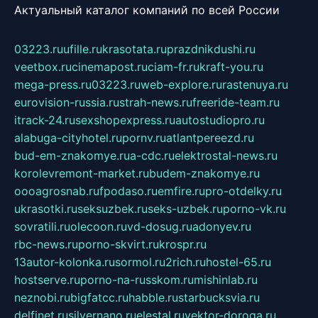
Актуальный каталог компаний по всей России
03223.ru
ufille.ru
krasotata.ru
prazdnikdushi.ru
veetbox.ru
cinemapost.ru
ciam-fr.ru
kraft-you.ru
mega-press.ru
03223.ru
web-explore.ru
rastenuya.ru
eurovision-russia.ru
strah-news.ru
freeride-team.ru
itrack-24.ru
sexshopexpress.ru
autostudiopro.ru
alabuga-cityhotel.ru
pornv.ru
atlantpereezd.ru
bud-em-znakomye.ru
a-cdc.ru
elektrostal-news.ru
korolevremont-market.ru
budem-znakomye.ru
oooagrosnab.ru
fpodaso.ru
emfire.ru
pro-otdelky.ru
ukrasotki.ru
seksuzbek.ru
seks-uzbek.ru
porno-vk.ru
sovratili.ru
olecoon.ru
vd-dosug.ru
adonyev.ru
rbc-news.ru
porno-skvirt.ru
krospr.ru
13autor-kolonka.ru
sormol.ru
2rich.ru
hostel-65.ru
hostserve.ru
porno-na-russkom.ru
mishinlab.ru
neznobi.ru
bigfatcc.ru
habble.ru
starbucksvia.ru
delfinet.ru
silvernano.ru
elestal.ru
vektor-doroga.ru