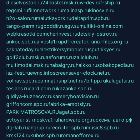
dieselvostok.ru
24hostel.msk.ru
w-dev.ru
f-ship.ru
regsmi.ru
filmnetwork.ru
malinasp.ru
kinosvin.ru
h2o-salon.ru
malutkayork.ru
deltaprim.spb.ru
tango-perm.ru
gooddir.ru
sgv.su
multiki-online.com
webkrasotki.com
cherinvest.ru
detskiy-ostrov.ru
ankou.spb.ru
alvesta1.ru
pdf-creator.ru
nix-files.org.ru
sakhatoday.ru
elektrikersymboler.ru
sputnikyes.ru
golf2club.msk.ru
aeforums.ru
zallclub.ru
multimodal.msk.ru
habaigry.ru
haikko.ru
sobakopedia.ru
isz-fest.ru
ewnc.info
screensaver-clock.net.ru
volnav.spb.ru
comnat.ru
npf.net.ru
7bit.pp.ru
kalugatur.ru
tesiaes.ru
card.com.ru
kazanka.spb.ru
gildiya-kuznecov.ru
kameryboavision.ru
griffoncom.spb.ru
fabrika-emotsiy.ru
PARK-MATROSOVA.RU
agat.spb.ru
avtoyurist-moskva1.ru
hardware.org.ru
схема-авто.рф
dg-lab.ru
angrup.ru
recruiter.spb.ru
music8.spb.ru
krsk124.ru
kubok.spb.ru
romanofforex.ru