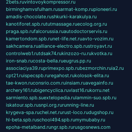
2bets.ru
vintovoykompressor.ru
birminghamvsfulham.ru
sarmat-komp.ru
pioneeri.ru
amadis-chocolate.ru
shkurki-karakulya.ru
kanotiforet.spb.ru
tutmassage.ru
ecolog.org.ru
praga.spb.ru
falcorussia.ru
autodoctorservis.ru
kamertondom.spb.ru
net-life.net.ru
avto-vozim.ru
sakhcamera.ru
alliance-electro.spb.ru
stroyavt.ru
controlweb1.ru
tdsak74.ru
kinzozo-ru.ru
kvotka.ru
iron-snab.ru
costa-bella.ru
eugrus.pp.ru
associaciya39.ru
primexpo.spb.ru
bezmorchin.ru
ia2.ru
cpt21.ru
ispecspb.ru
regahost.ru
kolosok-elita.ru
tae-kwon.ru
consrio.com.ru
insiam.ru
avegainfo.ru
archery161.ru
bigencyclica.ru
vlast16.ru
korru.net
sarmiento.spb.su
extelopedia.ru
lammin-suo.spb.ru
iskatour.spb.ru
snpi.org.ru
running-line.ru
krygeva-spa.ru
chel.net.ru
rust-loco.ru
dugshop.ru
hl-beta.spb.ru
school494.spb.ru
mymubaby.ru
epoha-metalband.ru
ngr.spb.ru
rusgosnews.com