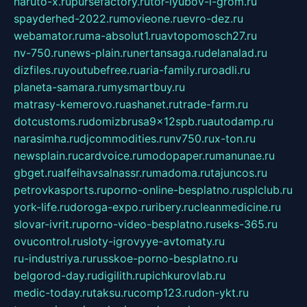
naruto-x.ru
pursefactory.ru
tor-lyubov-i-grom.ru
spayderhed-2022.ru
movieone.ru
evro-dez.ru
webamator.ru
ma-absolut1.ru
avtopomosch27.ru
nv-750.ru
news-plain.ru
nertansaga.ru
delanalad.ru
dizfiles.ru
youtubefree.ru
aria-family.ru
roadli.ru
planeta-samara.ru
mysmartbuy.ru
matrasy-kemerovo.ru
ashanet.ru
trade-farm.ru
dotcustoms.ru
domizbrusa9x12spb.ru
autodamp.ru
narasimha.ru
djcommodities.ru
nv750.ru
x-ton.ru
newsplain.ru
cardvoice.ru
modopaper.ru
manunae.ru
gbget.ru
alfeihavsalnassr.ru
madoma.ru
tajuncos.ru
petrovkasports.ru
porno-online-besplatno.ru
splclub.ru
york-life.ru
doroga-expo.ru
ribery.ru
cleanmedicine.ru
slovar-ivrit.ru
porno-video-besplatno.ru
seks-365.ru
ovucontrol.ru
sloty-igrovyye-avtomaty.ru
ru-industriya.ru
russkoe-porno-besplatno.ru
belgorod-day.ru
digilith.ru
pichkurovlab.ru
medic-today.ru
taksu.ru
comp123.ru
don-ykt.ru