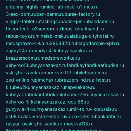
antenna-highly.ru
mine-lab-msk.ru
1-mus.ru
3-sex-porn.ru
ban-damn.ru
purse-factory.ru
viagra-tablet.ru
fasbags.ru
adler-jun.ru
bandamn.ru
fincontech.ru
3sexporn.ru
1mus.ru
darksand.ru
rebus-toys.ru
minelab-msk.ru
alabuga-cityhotel.ru
medsprawo-4-ka.ru
2864420.ru
blagodarenie-spb.ru
zajmy24.ru
tovudyi-4-kuhnyanazakaz.ru
brazzerscom.ru
medsprawo4ka.ru
xehyroo5kuhnyanazakaz.ru
fabrikayfabrikaefabrika.ru
vskrytie-zamkov-moskva-113.ru
biletnadom.ru
zed-online.ru
pimchax.ru
brazzers-hd.ru
z-host.ru
kitubeu2kuhnyanazakaz.ru
naperekate.ru
kuhnyaofabrikaufabrik.ru
kitubeu-2-kuhnyanazakaz.ru
xehyroo-5-kuhnyanazakaz.ru
cs-68.ru
guzywia-4-kuhnyanazakaz.ru
mir-tk.ru
vlknrussia.ru
cs68.ru
vladivostok-map.ru
video-seks.ru
bankaribi.ru
raszar.ru
vskrytie-zamkov-moskva113.ru
lipetsktelecom.ru
tovudyi4kuhnyanazakaz.ru