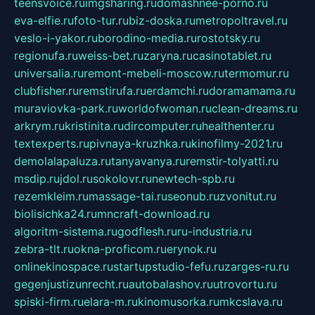
teensvoice.ru
imgsharing.ru
domashnee-porno.ru
eva-elfie.ru
foto-tur.ru
biz-doska.ru
metropoltravel.ru
veslo-i-yakor.ru
borodino-media.ru
rostotsky.ru
regionufa.ru
weiss-bet.ru
zaryna.ru
casinotablet.ru
universalia.ru
remont-mebeli-moscow.ru
termomur.ru
clubfisher.ru
remstirufa.ru
erdamchi.ru
doramamama.ru
muraviovka-park.ru
worldofwoman.ru
clean-dreams.ru
arkrym.ru
kristinita.ru
dircomputer.ru
healthenter.ru
textexperts.ru
pivnaya-kruzhka.ru
kinofilmy-2021.ru
demolalapaluza.ru
tanyavanya.ru
remstir-tolyatti.ru
msdip.ru
jdol.ru
sokolovr.ru
newtech-spb.ru
rezemkleim.ru
massage-tai.ru
seonub.ru
zvonitut.ru
biolisichka24.ru
mncraft-download.ru
algoritm-sistema.ru
godflesh.ru
ru-industria.ru
zebra-tlt.ru
okna-proficom.ru
erynok.ru
onlinekinospace.ru
startupstudio-fefu.ru
zarges-ru.ru
gegenjustizunrecht.ru
autobalashov.ru
utrovortu.ru
spiski-firm.ru
elara-m.ru
kinomusorka.ru
mkcslava.ru