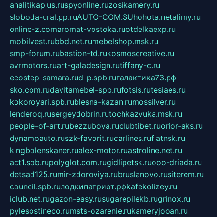
analitikaplus.ru
spyonline.ru
zosikamery.ru
sloboda-ural.pp.ru
AUTO-COM.SU
hohota.net
alimy.ru
online-z.com
aromat-vostoka.ru
otdelkaexp.ru
mobilvest.ru
bbd.net.ru
mebelshop.msk.ru
smp-forum.ru
bastion-td.ru
kosmoscreative.ru
avrmotors.ru
art-galadesign.ru
tiffany-c.ru
ecostep-samara.ru
d-p.spb.ru
галактика73.рф
sko.com.ru
davitamebel-spb.ru
fotsis.ru
tesiaes.ru
kokoroyari.spb.ru
blesna-kazan.ru
mossilver.ru
lenderoq.ru
sergeydobrin.ru
tochkazvuka.msk.ru
people-of-art.ru
bezzubova.ru
clubtibet.ru
orior-aks.ru
dynamoauto.ru
szk-favorit.ru
carlines.ru
flatnsk.ru
kingbolenskaner.ru
alex-motor.ru
astroline.net.ru
act1.spb.ru
polyglot.com.ru
gidlipetsk.ru
ooo-driada.ru
detsad125.ru
mir-zdoroviya.ru
bruslanovo.ru
siterem.ru
council.spb.ru
лодкипатриот.рф
kafekolizey.ru
iclub.net.ru
gazon-easy.ru
sugarepilekb.ru
grinox.ru
pylesostineco.ru
msts-ozarenie.ru
kameryjooan.ru