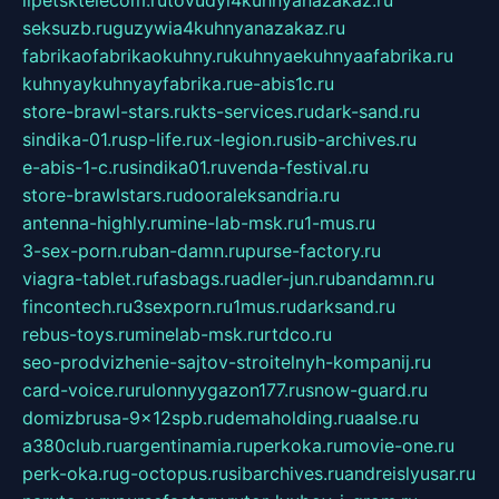
seksuzb.ru
guzywia4kuhnyanazakaz.ru
fabrikaofabrikaokuhny.ru
kuhnyaekuhnyaafabrika.ru
kuhnyaykuhnyayfabrika.ru
e-abis1c.ru
store-brawl-stars.ru
kts-services.ru
dark-sand.ru
sindika-01.ru
sp-life.ru
x-legion.ru
sib-archives.ru
e-abis-1-c.ru
sindika01.ru
venda-festival.ru
store-brawlstars.ru
dooraleksandria.ru
antenna-highly.ru
mine-lab-msk.ru
1-mus.ru
3-sex-porn.ru
ban-damn.ru
purse-factory.ru
viagra-tablet.ru
fasbags.ru
adler-jun.ru
bandamn.ru
fincontech.ru
3sexporn.ru
1mus.ru
darksand.ru
rebus-toys.ru
minelab-msk.ru
rtdco.ru
seo-prodvizhenie-sajtov-stroitelnyh-kompanij.ru
card-voice.ru
rulonnyygazon177.ru
snow-guard.ru
domizbrusa-9x12spb.ru
demaholding.ru
aalse.ru
a380club.ru
argentinamia.ru
perkoka.ru
movie-one.ru
perk-oka.ru
g-octopus.ru
sibarchives.ru
andreislyusar.ru