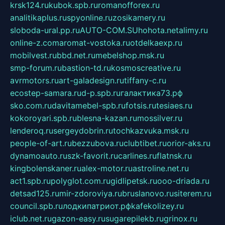
krsk124.ru
kubok.spb.ru
romanofforex.ru
analitikaplus.ru
spyonline.ru
zosikamery.ru
sloboda-ural.pp.ru
AUTO-COM.SU
hohota.net
alimy.ru
online-z.com
aromat-vostoka.ru
otdelkaexp.ru
mobilvest.ru
bbd.net.ru
mebelshop.msk.ru
smp-forum.ru
bastion-td.ru
kosmoscreative.ru
avrmotors.ru
art-galadesign.ru
tiffany-c.ru
ecostep-samara.ru
d-p.spb.ru
галактика73.рф
sko.com.ru
davitamebel-spb.ru
fotsis.ru
tesiaes.ru
kokoroyari.spb.ru
blesna-kazan.ru
mossilver.ru
lenderoq.ru
sergeydobrin.ru
tochkazvuka.msk.ru
people-of-art.ru
bezzubova.ru
clubtibet.ru
orior-aks.ru
dynamoauto.ru
szk-favorit.ru
carlines.ru
flatnsk.ru
kingbolenskaner.ru
alex-motor.ru
astroline.net.ru
act1.spb.ru
polyglot.com.ru
gidlipetsk.ru
ooo-driada.ru
detsad125.ru
mir-zdoroviya.ru
bruslanovo.ru
siterem.ru
council.spb.ru
лодкипатриот.рф
kafekolizey.ru
iclub.net.ru
gazon-easy.ru
sugarepilekb.ru
grinox.ru