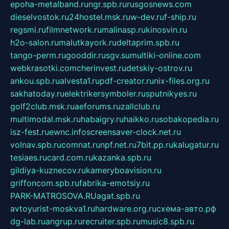
epoha-metalband.ru
ngr.spb.ru
rusgosnews.com
dieselvostok.ru
24hostel.msk.ru
w-dev.ru
f-ship.ru
regsmi.ru
filmnetwork.ru
malinasp.ru
kinosvin.ru
h2o-salon.ru
malutkayork.ru
deltaprim.spb.ru
tango-perm.ru
gooddir.ru
sgv.su
multiki-online.com
webkrasotki.com
cherinvest.ru
detskiy-ostrov.ru
ankou.spb.ru
alvesta1.ru
pdf-creator.ru
nix-files.org.ru
sakhatoday.ru
elektrikersymboler.ru
sputnikyes.ru
golf2club.msk.ru
aeforums.ru
zallclub.ru
multimodal.msk.ru
habaigry.ru
haikko.ru
sobakopedia.ru
isz-fest.ru
ewnc.info
screensaver-clock.net.ru
volnav.spb.ru
comnat.ru
npf.net.ru
7bit.pp.ru
kalugatur.ru
tesiaes.ru
card.com.ru
kazanka.spb.ru
gildiya-kuznecov.ru
kameryboavision.ru
griffoncom.spb.ru
fabrika-emotsiy.ru
PARK-MATROSOVA.RU
agat.spb.ru
avtoyurist-moskva1.ru
hardware.org.ru
схема-авто.рф
dg-lab.ru
angrup.ru
recruiter.spb.ru
music8.spb.ru