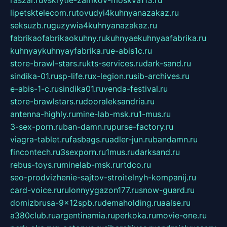
raszar.ru
vskrytie-zamkov-moskva113.ru
lipetsktelecom.ru
tovudyi4kuhnyanazakaz.ru
seksuzb.ru
guzywia4kuhnyanazakaz.ru
fabrikaofabrikaokuhny.ru
kuhnyaekuhnyaafabrika.ru
kuhnyaykuhnyayfabrika.ru
e-abis1c.ru
store-brawl-stars.ru
kts-services.ru
dark-sand.ru
sindika-01.ru
sp-life.ru
x-legion.ru
sib-archives.ru
e-abis-1-c.ru
sindika01.ru
venda-festival.ru
store-brawlstars.ru
dooraleksandria.ru
antenna-highly.ru
mine-lab-msk.ru
1-mus.ru
3-sex-porn.ru
ban-damn.ru
purse-factory.ru
viagra-tablet.ru
fasbags.ru
adler-jun.ru
bandamn.ru
fincontech.ru
3sexporn.ru
1mus.ru
darksand.ru
rebus-toys.ru
minelab-msk.ru
rtdco.ru
seo-prodvizhenie-sajtov-stroitelnyh-kompanij.ru
card-voice.ru
rulonnyygazon177.ru
snow-guard.ru
domizbrusa-9x12spb.ru
demaholding.ru
aalse.ru
a380club.ru
argentinamia.ru
perkoka.ru
movie-one.ru