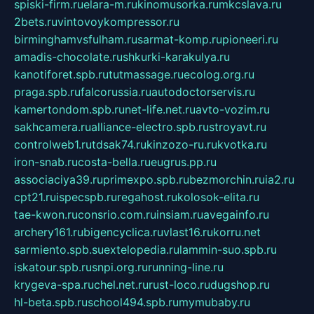
spiski-firm.ru
elara-m.ru
kinomusorka.ru
mkcslava.ru
2bets.ru
vintovoykompressor.ru
birminghamvsfulham.ru
sarmat-komp.ru
pioneeri.ru
amadis-chocolate.ru
shkurki-karakulya.ru
kanotiforet.spb.ru
tutmassage.ru
ecolog.org.ru
praga.spb.ru
falcorussia.ru
autodoctorservis.ru
kamertondom.spb.ru
net-life.net.ru
avto-vozim.ru
sakhcamera.ru
alliance-electro.spb.ru
stroyavt.ru
controlweb1.ru
tdsak74.ru
kinzozo-ru.ru
kvotka.ru
iron-snab.ru
costa-bella.ru
eugrus.pp.ru
associaciya39.ru
primexpo.spb.ru
bezmorchin.ru
ia2.ru
cpt21.ru
ispecspb.ru
regahost.ru
kolosok-elita.ru
tae-kwon.ru
consrio.com.ru
insiam.ru
avegainfo.ru
archery161.ru
bigencyclica.ru
vlast16.ru
korru.net
sarmiento.spb.su
extelopedia.ru
lammin-suo.spb.ru
iskatour.spb.ru
snpi.org.ru
running-line.ru
krygeva-spa.ru
chel.net.ru
rust-loco.ru
dugshop.ru
hl-beta.spb.ru
school494.spb.ru
mymubaby.ru