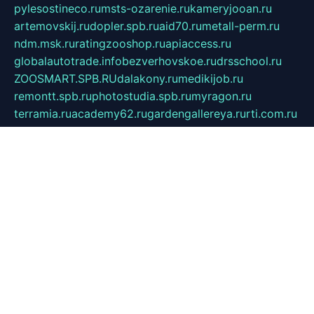
pylesostineco.ru
msts-ozarenie.ru
kameryjooan.ru
artemovskij.ru
dopler.spb.ru
aid70.ru
metall-perm.ru
ndm.msk.ru
ratingzooshop.ru
apiaccess.ru
globalautotrade.info
bezverhovskoe.ru
drsschool.ru
ZOOSMART.SPB.RU
dalakony.ru
medikijob.ru
remontt.spb.ru
photostudia.spb.ru
myragon.ru
terramia.ru
academy62.ru
gardengallereya.ru
rti.com.ru
artem-news.ru
biserinca.ru
krasnodarkurort.com
imshowtv.ru
mebel-v-tule.ru
mobtopik.ru
pcsecurity.net.ru
tool-sib.ru
multimetrunit.ru
sp-tour.ru
fan-cs.ru
santeh-russia.ru
symbian9.net.ru
DSHAIR.RU
tmmotors.spb.ru
xjocuricopii.com
musavtomat.msk.ru
obustrojdom.ru
sovetcik.ru
ybaranovskaya.ru
ppknews.ru
cult-alshei.ru
JAPANRUSSIA.RU
proekciyamebel.ru
imper-finans.ru
rim.org.ru
glamourai.ru
brassminus.ru
zabor-pro.ru
ftn.pp.ru
dorogoe58.ru
laimengpacker.ru
kuzova-zapchasti.ru
sageerp.ru
taxodrom.ru
dsrazvitie.ru
hardcity.net.ru