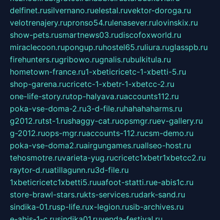
delfinet.ru
silvernano.ru
elestal.ru
vektor-doroga.ru
velotrenajery.ru
pronso54.ru
lenasever.ru
lovinskix.ru
show-pets.ru
smartnews03.ru
discofoxworld.ru
miraclecoon.ru
pongup.ru
hostel65.ru
liura.ru
glasspb.ru
firehunters.ru
gribowo.ru
gnalis.ru
bulkitula.ru
hometown-france.ru
1-xbeticricetc-1-xbetti-5.ru
shop-garena.ru
cricetc-1-xbetr-1-xbetcc-2.ru
one-life-story.ru
top-halyava.ru
accounts112.ru
poka-vse-doma-2.ru
3-d-file.ru
hahahaharms.ru
g2012.ru
tst-1.ru
shaggy-cat.ru
opsmgr.ru
ev-gallery.ru
g-2012.ru
ops-mgr.ru
accounts-112.ru
csm-demo.ru
poka-vse-doma2.ru
airgungames.ru
allseo-host.ru
tehosmotre.ru
varieta-yug.ru
cricetc1xbetr1xbetcc2.ru
raytor-d.ru
atillagunn.ru
3d-file.ru
1xbeticricetc1xbetti5.ru
uafoot-statti.ru
e-abis1c.ru
store-brawl-stars.ru
kts-services.ru
dark-sand.ru
sindika-01.ru
sp-life.ru
x-legion.ru
sib-archives.ru
e-abis-1-c.ru
sindika01.ru
venda-festival.ru