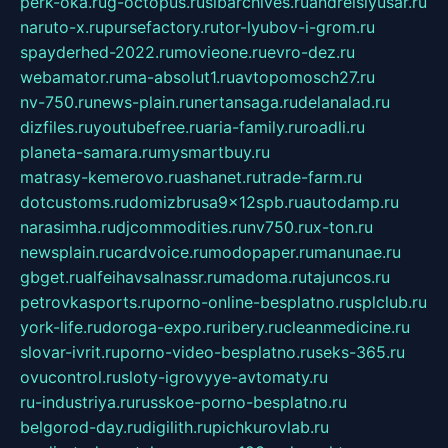
perk-oka.ru
g-octopus.ru
sibarchives.ru
andreislyusar.ru
naruto-x.ru
pursefactory.ru
tor-lyubov-i-grom.ru
spayderhed-2022.ru
movieone.ru
evro-dez.ru
webamator.ru
ma-absolut1.ru
avtopomosch27.ru
nv-750.ru
news-plain.ru
nertansaga.ru
delanalad.ru
dizfiles.ru
youtubefree.ru
aria-family.ru
roadli.ru
planeta-samara.ru
mysmartbuy.ru
matrasy-kemerovo.ru
ashanet.ru
trade-farm.ru
dotcustoms.ru
domizbrusa9x12spb.ru
autodamp.ru
narasimha.ru
djcommodities.ru
nv750.ru
x-ton.ru
newsplain.ru
cardvoice.ru
modopaper.ru
manunae.ru
gbget.ru
alfeihavsalnassr.ru
madoma.ru
tajuncos.ru
petrovkasports.ru
porno-online-besplatno.ru
splclub.ru
york-life.ru
doroga-expo.ru
ribery.ru
cleanmedicine.ru
slovar-ivrit.ru
porno-video-besplatno.ru
seks-365.ru
ovucontrol.ru
sloty-igrovyye-avtomaty.ru
ru-industriya.ru
russkoe-porno-besplatno.ru
belgorod-day.ru
digilith.ru
pichkurovlab.ru