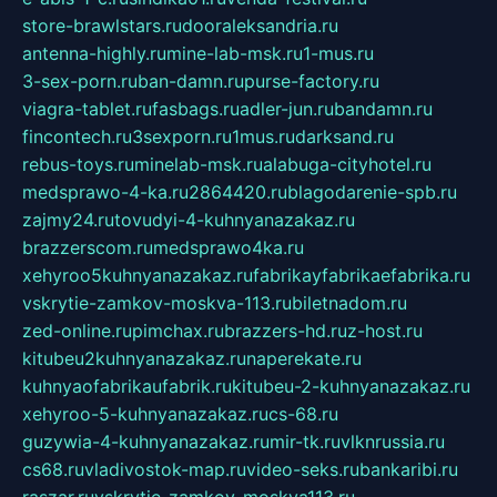
store-brawlstars.ru
dooraleksandria.ru
antenna-highly.ru
mine-lab-msk.ru
1-mus.ru
3-sex-porn.ru
ban-damn.ru
purse-factory.ru
viagra-tablet.ru
fasbags.ru
adler-jun.ru
bandamn.ru
fincontech.ru
3sexporn.ru
1mus.ru
darksand.ru
rebus-toys.ru
minelab-msk.ru
alabuga-cityhotel.ru
medsprawo-4-ka.ru
2864420.ru
blagodarenie-spb.ru
zajmy24.ru
tovudyi-4-kuhnyanazakaz.ru
brazzerscom.ru
medsprawo4ka.ru
xehyroo5kuhnyanazakaz.ru
fabrikayfabrikaefabrika.ru
vskrytie-zamkov-moskva-113.ru
biletnadom.ru
zed-online.ru
pimchax.ru
brazzers-hd.ru
z-host.ru
kitubeu2kuhnyanazakaz.ru
naperekate.ru
kuhnyaofabrikaufabrik.ru
kitubeu-2-kuhnyanazakaz.ru
xehyroo-5-kuhnyanazakaz.ru
cs-68.ru
guzywia-4-kuhnyanazakaz.ru
mir-tk.ru
vlknrussia.ru
cs68.ru
vladivostok-map.ru
video-seks.ru
bankaribi.ru