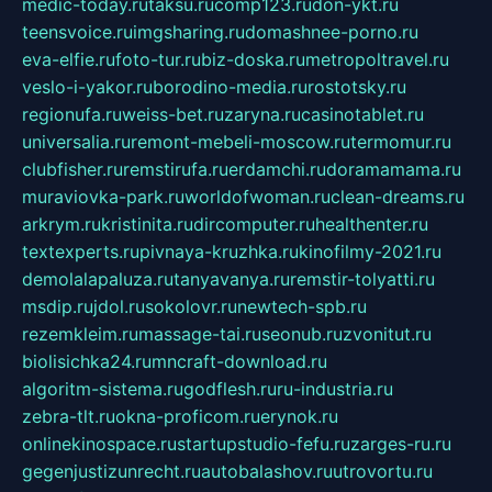
medic-today.ru
taksu.ru
comp123.ru
don-ykt.ru
teensvoice.ru
imgsharing.ru
domashnee-porno.ru
eva-elfie.ru
foto-tur.ru
biz-doska.ru
metropoltravel.ru
veslo-i-yakor.ru
borodino-media.ru
rostotsky.ru
regionufa.ru
weiss-bet.ru
zaryna.ru
casinotablet.ru
universalia.ru
remont-mebeli-moscow.ru
termomur.ru
clubfisher.ru
remstirufa.ru
erdamchi.ru
doramamama.ru
muraviovka-park.ru
worldofwoman.ru
clean-dreams.ru
arkrym.ru
kristinita.ru
dircomputer.ru
healthenter.ru
textexperts.ru
pivnaya-kruzhka.ru
kinofilmy-2021.ru
demolalapaluza.ru
tanyavanya.ru
remstir-tolyatti.ru
msdip.ru
jdol.ru
sokolovr.ru
newtech-spb.ru
rezemkleim.ru
massage-tai.ru
seonub.ru
zvonitut.ru
biolisichka24.ru
mncraft-download.ru
algoritm-sistema.ru
godflesh.ru
ru-industria.ru
zebra-tlt.ru
okna-proficom.ru
erynok.ru
onlinekinospace.ru
startupstudio-fefu.ru
zarges-ru.ru
gegenjustizunrecht.ru
autobalashov.ru
utrovortu.ru