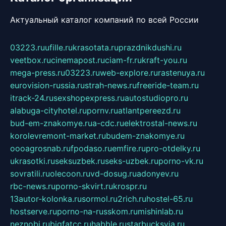
Актуальный каталог компаний по всей России
03223.ru
ufille.ru
krasotata.ru
prazdnikdushi.ru
veetbox.ru
cinemapost.ru
ciam-fr.ru
kraft-you.ru
mega-press.ru
03223.ru
web-explore.ru
rastenuya.ru
eurovision-russia.ru
strah-news.ru
freeride-team.ru
itrack-24.ru
sexshopexpress.ru
autostudiopro.ru
alabuga-cityhotel.ru
pornv.ru
atlantpereezd.ru
bud-em-znakomye.ru
a-cdc.ru
elektrostal-news.ru
korolevremont-market.ru
budem-znakomye.ru
oooagrosnab.ru
fpodaso.ru
emfire.ru
pro-otdelky.ru
ukrasotki.ru
seksuzbek.ru
seks-uzbek.ru
porno-vk.ru
sovratili.ru
olecoon.ru
vd-dosug.ru
adonyev.ru
rbc-news.ru
porno-skvirt.ru
krospr.ru
13autor-kolonka.ru
sormol.ru
2rich.ru
hostel-65.ru
hostserve.ru
porno-na-russkom.ru
mishinlab.ru
neznobi.ru
bigfatcc.ru
habble.ru
starbucksvia.ru