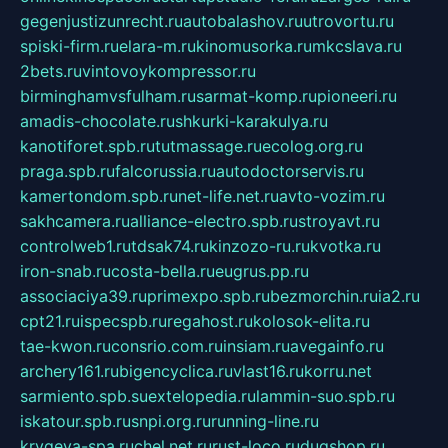
gegenjustizunrecht.ru
autobalashov.ru
utrovortu.ru
spiski-firm.ru
elara-m.ru
kinomusorka.ru
mkcslava.ru
2bets.ru
vintovoykompressor.ru
birminghamvsfulham.ru
sarmat-komp.ru
pioneeri.ru
amadis-chocolate.ru
shkurki-karakulya.ru
kanotiforet.spb.ru
tutmassage.ru
ecolog.org.ru
praga.spb.ru
falcorussia.ru
autodoctorservis.ru
kamertondom.spb.ru
net-life.net.ru
avto-vozim.ru
sakhcamera.ru
alliance-electro.spb.ru
stroyavt.ru
controlweb1.ru
tdsak74.ru
kinzozo-ru.ru
kvotka.ru
iron-snab.ru
costa-bella.ru
eugrus.pp.ru
associaciya39.ru
primexpo.spb.ru
bezmorchin.ru
ia2.ru
cpt21.ru
ispecspb.ru
regahost.ru
kolosok-elita.ru
tae-kwon.ru
consrio.com.ru
insiam.ru
avegainfo.ru
archery161.ru
bigencyclica.ru
vlast16.ru
korru.net
sarmiento.spb.su
extelopedia.ru
lammin-suo.spb.ru
iskatour.spb.ru
snpi.org.ru
running-line.ru
krygeva-spa.ru
chel.net.ru
rust-loco.ru
dugshop.ru