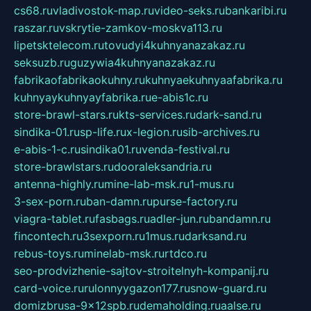
cs68.ru
vladivostok-map.ru
video-seks.ru
bankaribi.ru
raszar.ru
vskrytie-zamkov-moskva113.ru
lipetsktelecom.ru
tovudyi4kuhnyanazakaz.ru
seksuzb.ru
guzywia4kuhnyanazakaz.ru
fabrikaofabrikaokuhny.ru
kuhnyaekuhnyaafabrika.ru
kuhnyaykuhnyayfabrika.ru
e-abis1c.ru
store-brawl-stars.ru
kts-services.ru
dark-sand.ru
sindika-01.ru
sp-life.ru
x-legion.ru
sib-archives.ru
e-abis-1-c.ru
sindika01.ru
venda-festival.ru
store-brawlstars.ru
dooraleksandria.ru
antenna-highly.ru
mine-lab-msk.ru
1-mus.ru
3-sex-porn.ru
ban-damn.ru
purse-factory.ru
viagra-tablet.ru
fasbags.ru
adler-jun.ru
bandamn.ru
fincontech.ru
3sexporn.ru
1mus.ru
darksand.ru
rebus-toys.ru
minelab-msk.ru
rtdco.ru
seo-prodvizhenie-sajtov-stroitelnyh-kompanij.ru
card-voice.ru
rulonnyygazon177.ru
snow-guard.ru
domizbrusa-9x12spb.ru
demaholding.ru
aalse.ru