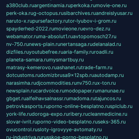
a380club.ru
argentinamia.ru
perkoka.ru
movie-one.ru
perk-oka.ru
g-octopus.ru
sibarchives.ru
andreislyusar.ru
naruto-x.ru
pursefactory.ru
tor-lyubov-i-grom.ru
spayderhed-2022.ru
movieone.ru
evro-dez.ru
webamator.ru
ma-absolut1.ru
avtopomosch27.ru
nv-750.ru
news-plain.ru
nertansaga.ru
delanalad.ru
dizfiles.ru
youtubefree.ru
aria-family.ru
roadli.ru
planeta-samara.ru
mysmartbuy.ru
matrasy-kemerovo.ru
ashanet.ru
trade-farm.ru
dotcustoms.ru
domizbrusa9x12spb.ru
autodamp.ru
narasimha.ru
djcommodities.ru
nv750.ru
x-ton.ru
newsplain.ru
cardvoice.ru
modopaper.ru
manunae.ru
gbget.ru
alfeihavsalnassr.ru
madoma.ru
tajuncos.ru
petrovkasports.ru
porno-online-besplatno.ru
splclub.ru
york-life.ru
doroga-expo.ru
ribery.ru
cleanmedicine.ru
slovar-ivrit.ru
porno-video-besplatno.ru
seks-365.ru
ovucontrol.ru
sloty-igrovyye-avtomaty.ru
ru-industriya.ru
russkoe-porno-besplatno.ru