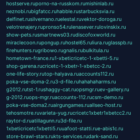
hostserve.ru
porno-na-russkom.ru
mishinlab.ru
neznobi.ru
bigfatcc.ru
habble.ru
starbucksvia.ru
delfinet.ru
silvernano.ru
elestal.ru
vektor-doroga.ru
velotrenajery.ru
pronso54.ru
lenasever.ru
lovinskix.ru
show-pets.ru
smartnews03.ru
discofoxworld.ru
miraclecoon.ru
pongup.ru
hostel65.ru
liura.ru
glasspb.ru
firehunters.ru
gribowo.ru
gnalis.ru
bulkitula.ru
hometown-france.ru
1-xbeticricetc-1-xbetti-5.ru
shop-garena.ru
cricetc-1-xbetr-1-xbetcc-2.ru
one-life-story.ru
top-halyava.ru
accounts112.ru
poka-vse-doma-2.ru
3-d-file.ru
hahahaharms.ru
g2012.ru
tst-1.ru
shaggy-cat.ru
opsmgr.ru
ev-gallery.ru
g-2012.ru
ops-mgr.ru
accounts-112.ru
csm-demo.ru
poka-vse-doma2.ru
airgungames.ru
allseo-host.ru
tehosmotre.ru
varieta-yug.ru
cricetc1xbetr1xbetcc2.ru
raytor-d.ru
atillagunn.ru
3d-file.ru
1xbeticricetc1xbetti5.ru
uafoot-statti.ru
e-abis1c.ru
store-brawl-stars.ru
kts-services.ru
dark-sand.ru