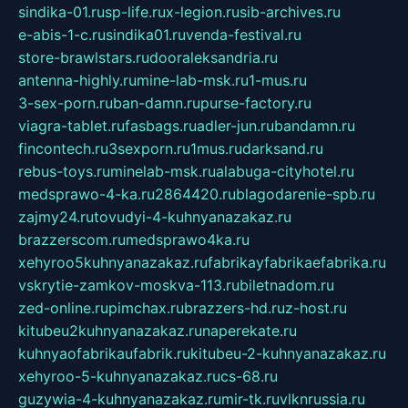
sindika-01.ru
sp-life.ru
x-legion.ru
sib-archives.ru
e-abis-1-c.ru
sindika01.ru
venda-festival.ru
store-brawlstars.ru
dooraleksandria.ru
antenna-highly.ru
mine-lab-msk.ru
1-mus.ru
3-sex-porn.ru
ban-damn.ru
purse-factory.ru
viagra-tablet.ru
fasbags.ru
adler-jun.ru
bandamn.ru
fincontech.ru
3sexporn.ru
1mus.ru
darksand.ru
rebus-toys.ru
minelab-msk.ru
alabuga-cityhotel.ru
medsprawo-4-ka.ru
2864420.ru
blagodarenie-spb.ru
zajmy24.ru
tovudyi-4-kuhnyanazakaz.ru
brazzerscom.ru
medsprawo4ka.ru
xehyroo5kuhnyanazakaz.ru
fabrikayfabrikaefabrika.ru
vskrytie-zamkov-moskva-113.ru
biletnadom.ru
zed-online.ru
pimchax.ru
brazzers-hd.ru
z-host.ru
kitubeu2kuhnyanazakaz.ru
naperekate.ru
kuhnyaofabrikaufabrik.ru
kitubeu-2-kuhnyanazakaz.ru
xehyroo-5-kuhnyanazakaz.ru
cs-68.ru
guzywia-4-kuhnyanazakaz.ru
mir-tk.ru
vlknrussia.ru