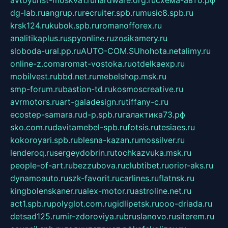
avtoyurist-moskva1.ru
hardware.org.ru
схема-авто.рф
dg-lab.ru
angrup.ru
recruiter.spb.ru
music8.spb.ru
krsk124.ru
kubok.spb.ru
romanofforex.ru
analitikaplus.ru
spyonline.ru
zosikamery.ru
sloboda-ural.pp.ru
AUTO-COM.SU
hohota.net
alimy.ru
online-z.com
aromat-vostoka.ru
otdelkaexp.ru
mobilvest.ru
bbd.net.ru
mebelshop.msk.ru
smp-forum.ru
bastion-td.ru
kosmoscreative.ru
avrmotors.ru
art-galadesign.ru
tiffany-c.ru
ecostep-samara.ru
d-p.spb.ru
галактика73.рф
sko.com.ru
davitamebel-spb.ru
fotsis.ru
tesiaes.ru
kokoroyari.spb.ru
blesna-kazan.ru
mossilver.ru
lenderoq.ru
sergeydobrin.ru
tochkazvuka.msk.ru
people-of-art.ru
bezzubova.ru
clubtibet.ru
orior-aks.ru
dynamoauto.ru
szk-favorit.ru
carlines.ru
flatnsk.ru
kingbolenskaner.ru
alex-motor.ru
astroline.net.ru
act1.spb.ru
polyglot.com.ru
gidlipetsk.ru
ooo-driada.ru
detsad125.ru
mir-zdoroviya.ru
bruslanovo.ru
siterem.ru