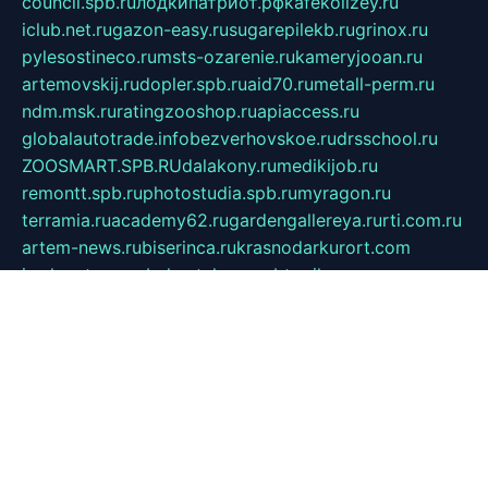
council.spb.ru
лодкипатриот.рф
kafekolizey.ru
iclub.net.ru
gazon-easy.ru
sugarepilekb.ru
grinox.ru
pylesostineco.ru
msts-ozarenie.ru
kameryjooan.ru
artemovskij.ru
dopler.spb.ru
aid70.ru
metall-perm.ru
ndm.msk.ru
ratingzooshop.ru
apiaccess.ru
globalautotrade.info
bezverhovskoe.ru
drsschool.ru
ZOOSMART.SPB.RU
dalakony.ru
medikijob.ru
remontt.spb.ru
photostudia.spb.ru
myragon.ru
terramia.ru
academy62.ru
gardengallereya.ru
rti.com.ru
artem-news.ru
biserinca.ru
krasnodarkurort.com
imshowtv.ru
mebel-v-tule.ru
mobtopik.ru
pcsecurity.net.ru
tool-sib.ru
multimetrunit.ru
sp-tour.ru
fan-cs.ru
santeh-russia.ru
symbian9.net.ru
DSHAIR.RU
tmmotors.spb.ru
xjocuricopii.com
musavtomat.msk.ru
obustrojdom.ru
sovetcik.ru
ybaranovskaya.ru
ppknews.ru
cult-alshei.ru
JAPANRUSSIA.RU
proekciyamebel.ru
imper-finans.ru
rim.org.ru
glamourai.ru
brassminus.ru
zabor-pro.ru
ftn.pp.ru