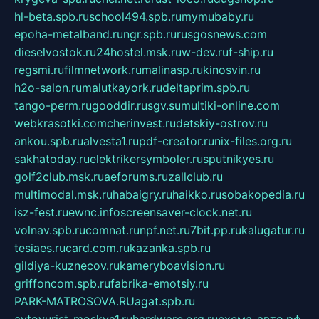
hl-beta.spb.ru
school494.spb.ru
mymubaby.ru
epoha-metalband.ru
ngr.spb.ru
rusgosnews.com
dieselvostok.ru
24hostel.msk.ru
w-dev.ru
f-ship.ru
regsmi.ru
filmnetwork.ru
malinasp.ru
kinosvin.ru
h2o-salon.ru
malutkayork.ru
deltaprim.spb.ru
tango-perm.ru
gooddir.ru
sgv.su
multiki-online.com
webkrasotki.com
cherinvest.ru
detskiy-ostrov.ru
ankou.spb.ru
alvesta1.ru
pdf-creator.ru
nix-files.org.ru
sakhatoday.ru
elektrikersymboler.ru
sputnikyes.ru
golf2club.msk.ru
aeforums.ru
zallclub.ru
multimodal.msk.ru
habaigry.ru
haikko.ru
sobakopedia.ru
isz-fest.ru
ewnc.info
screensaver-clock.net.ru
volnav.spb.ru
comnat.ru
npf.net.ru
7bit.pp.ru
kalugatur.ru
tesiaes.ru
card.com.ru
kazanka.spb.ru
gildiya-kuznecov.ru
kameryboavision.ru
griffoncom.spb.ru
fabrika-emotsiy.ru
PARK-MATROSOVA.RU
agat.spb.ru