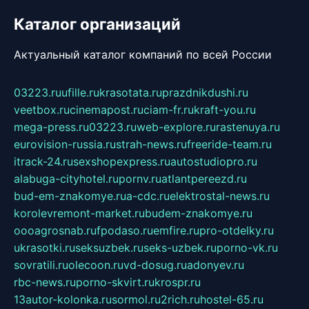
Каталог организаций
Актуальный каталог компаний по всей России
03223.ru
ufille.ru
krasotata.ru
prazdnikdushi.ru
veetbox.ru
cinemapost.ru
ciam-fr.ru
kraft-you.ru
mega-press.ru
03223.ru
web-explore.ru
rastenuya.ru
eurovision-russia.ru
strah-news.ru
freeride-team.ru
itrack-24.ru
sexshopexpress.ru
autostudiopro.ru
alabuga-cityhotel.ru
pornv.ru
atlantpereezd.ru
bud-em-znakomye.ru
a-cdc.ru
elektrostal-news.ru
korolevremont-market.ru
budem-znakomye.ru
oooagrosnab.ru
fpodaso.ru
emfire.ru
pro-otdelky.ru
ukrasotki.ru
seksuzbek.ru
seks-uzbek.ru
porno-vk.ru
sovratili.ru
olecoon.ru
vd-dosug.ru
adonyev.ru
rbc-news.ru
porno-skvirt.ru
krospr.ru
13autor-kolonka.ru
sormol.ru
2rich.ru
hostel-65.ru