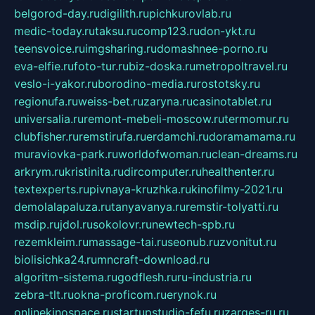
belgorod-day.ru
digilith.ru
pichkurovlab.ru
medic-today.ru
taksu.ru
comp123.ru
don-ykt.ru
teensvoice.ru
imgsharing.ru
domashnee-porno.ru
eva-elfie.ru
foto-tur.ru
biz-doska.ru
metropoltravel.ru
veslo-i-yakor.ru
borodino-media.ru
rostotsky.ru
regionufa.ru
weiss-bet.ru
zaryna.ru
casinotablet.ru
universalia.ru
remont-mebeli-moscow.ru
termomur.ru
clubfisher.ru
remstirufa.ru
erdamchi.ru
doramamama.ru
muraviovka-park.ru
worldofwoman.ru
clean-dreams.ru
arkrym.ru
kristinita.ru
dircomputer.ru
healthenter.ru
textexperts.ru
pivnaya-kruzhka.ru
kinofilmy-2021.ru
demolalapaluza.ru
tanyavanya.ru
remstir-tolyatti.ru
msdip.ru
jdol.ru
sokolovr.ru
newtech-spb.ru
rezemkleim.ru
massage-tai.ru
seonub.ru
zvonitut.ru
biolisichka24.ru
mncraft-download.ru
algoritm-sistema.ru
godflesh.ru
ru-industria.ru
zebra-tlt.ru
okna-proficom.ru
erynok.ru
onlinekinospace.ru
startupstudio-fefu.ru
zarges-ru.ru