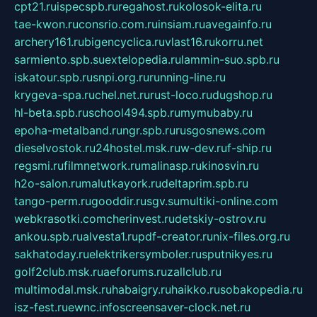
cpt21.ru
ispecspb.ru
regahost.ru
kolosok-elita.ru
tae-kwon.ru
consrio.com.ru
insiam.ru
avegainfo.ru
archery161.ru
bigencyclica.ru
vlast16.ru
korru.net
sarmiento.spb.su
extelopedia.ru
lammin-suo.spb.ru
iskatour.spb.ru
snpi.org.ru
running-line.ru
krygeva-spa.ru
chel.net.ru
rust-loco.ru
dugshop.ru
hl-beta.spb.ru
school494.spb.ru
mymubaby.ru
epoha-metalband.ru
ngr.spb.ru
rusgosnews.com
dieselvostok.ru
24hostel.msk.ru
w-dev.ru
f-ship.ru
regsmi.ru
filmnetwork.ru
malinasp.ru
kinosvin.ru
h2o-salon.ru
malutkayork.ru
deltaprim.spb.ru
tango-perm.ru
gooddir.ru
sgv.su
multiki-online.com
webkrasotki.com
cherinvest.ru
detskiy-ostrov.ru
ankou.spb.ru
alvesta1.ru
pdf-creator.ru
nix-files.org.ru
sakhatoday.ru
elektrikersymboler.ru
sputnikyes.ru
golf2club.msk.ru
aeforums.ru
zallclub.ru
multimodal.msk.ru
habaigry.ru
haikko.ru
sobakopedia.ru
isz-fest.ru
ewnc.info
screensaver-clock.net.ru