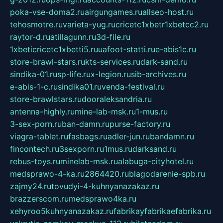
poka-vse-doma2.ru
airgungames.ru
allseo-host.ru
tehosmotre.ru
varieta-yug.ru
cricetc1xbetr1xbetcc2.ru
raytor-d.ru
atillagunn.ru
3d-file.ru
1xbeticricetc1xbetti5.ru
uafoot-statti.ru
e-abis1c.ru
store-brawl-stars.ru
kts-services.ru
dark-sand.ru
sindika-01.ru
sp-life.ru
x-legion.ru
sib-archives.ru
e-abis-1-c.ru
sindika01.ru
venda-festival.ru
store-brawlstars.ru
dooraleksandria.ru
antenna-highly.ru
mine-lab-msk.ru
1-mus.ru
3-sex-porn.ru
ban-damn.ru
purse-factory.ru
viagra-tablet.ru
fasbags.ru
adler-jun.ru
bandamn.ru
fincontech.ru
3sexporn.ru
1mus.ru
darksand.ru
rebus-toys.ru
minelab-msk.ru
alabuga-cityhotel.ru
medsprawo-4-ka.ru
2864420.ru
blagodarenie-spb.ru
zajmy24.ru
tovudyi-4-kuhnyanazakaz.ru
brazzerscom.ru
medsprawo4ka.ru
xehyroo5kuhnyanazakaz.ru
fabrikayfabrikaefabrika.ru