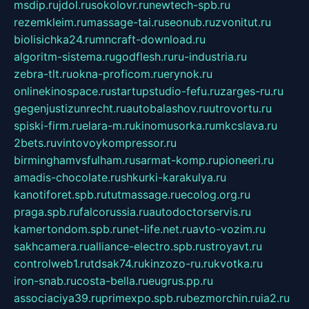
msdip.ru
jdol.ru
sokolovr.ru
newtech-spb.ru
rezemkleim.ru
massage-tai.ru
seonub.ru
zvonitut.ru
biolisichka24.ru
mncraft-download.ru
algoritm-sistema.ru
godflesh.ru
ru-industria.ru
zebra-tlt.ru
okna-proficom.ru
erynok.ru
onlinekinospace.ru
startupstudio-fefu.ru
zarges-ru.ru
gegenjustizunrecht.ru
autobalashov.ru
utrovortu.ru
spiski-firm.ru
elara-m.ru
kinomusorka.ru
mkcslava.ru
2bets.ru
vintovoykompressor.ru
birminghamvsfulham.ru
sarmat-komp.ru
pioneeri.ru
amadis-chocolate.ru
shkurki-karakulya.ru
kanotiforet.spb.ru
tutmassage.ru
ecolog.org.ru
praga.spb.ru
falcorussia.ru
autodoctorservis.ru
kamertondom.spb.ru
net-life.net.ru
avto-vozim.ru
sakhcamera.ru
alliance-electro.spb.ru
stroyavt.ru
controlweb1.ru
tdsak74.ru
kinzozo-ru.ru
kvotka.ru
iron-snab.ru
costa-bella.ru
eugrus.pp.ru
associaciya39.ru
primexpo.spb.ru
bezmorchin.ru
ia2.ru