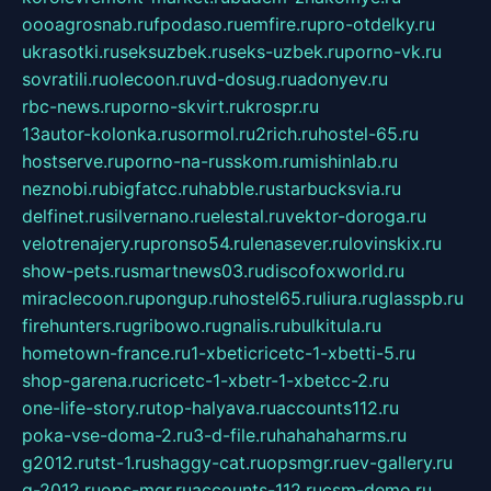
oooagrosnab.ru
fpodaso.ru
emfire.ru
pro-otdelky.ru
ukrasotki.ru
seksuzbek.ru
seks-uzbek.ru
porno-vk.ru
sovratili.ru
olecoon.ru
vd-dosug.ru
adonyev.ru
rbc-news.ru
porno-skvirt.ru
krospr.ru
13autor-kolonka.ru
sormol.ru
2rich.ru
hostel-65.ru
hostserve.ru
porno-na-russkom.ru
mishinlab.ru
neznobi.ru
bigfatcc.ru
habble.ru
starbucksvia.ru
delfinet.ru
silvernano.ru
elestal.ru
vektor-doroga.ru
velotrenajery.ru
pronso54.ru
lenasever.ru
lovinskix.ru
show-pets.ru
smartnews03.ru
discofoxworld.ru
miraclecoon.ru
pongup.ru
hostel65.ru
liura.ru
glasspb.ru
firehunters.ru
gribowo.ru
gnalis.ru
bulkitula.ru
hometown-france.ru
1-xbeticricetc-1-xbetti-5.ru
shop-garena.ru
cricetc-1-xbetr-1-xbetcc-2.ru
one-life-story.ru
top-halyava.ru
accounts112.ru
poka-vse-doma-2.ru
3-d-file.ru
hahahaharms.ru
g2012.ru
tst-1.ru
shaggy-cat.ru
opsmgr.ru
ev-gallery.ru
g-2012.ru
ops-mgr.ru
accounts-112.ru
csm-demo.ru