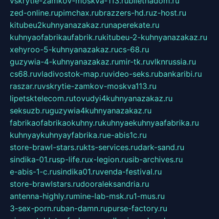
vskrytie-zamkov-moskva-113.ru
biletnadom.ru
zed-online.ru
pimchax.ru
brazzers-hd.ru
z-host.ru
kitubeu2kuhnyanazakaz.ru
naperekate.ru
kuhnyaofabrikaufabrik.ru
kitubeu-2-kuhnyanazakaz.ru
xehyroo-5-kuhnyanazakaz.ru
cs-68.ru
guzywia-4-kuhnyanazakaz.ru
mir-tk.ru
vlknrussia.ru
cs68.ru
vladivostok-map.ru
video-seks.ru
bankaribi.ru
raszar.ru
vskrytie-zamkov-moskva113.ru
lipetsktelecom.ru
tovudyi4kuhnyanazakaz.ru
seksuzb.ru
guzywia4kuhnyanazakaz.ru
fabrikaofabrikaokuhny.ru
kuhnyaekuhnyaafabrika.ru
kuhnyaykuhnyayfabrika.ru
e-abis1c.ru
store-brawl-stars.ru
kts-services.ru
dark-sand.ru
sindika-01.ru
sp-life.ru
x-legion.ru
sib-archives.ru
e-abis-1-c.ru
sindika01.ru
venda-festival.ru
store-brawlstars.ru
dooraleksandria.ru
antenna-highly.ru
mine-lab-msk.ru
1-mus.ru
3-sex-porn.ru
ban-damn.ru
purse-factory.ru