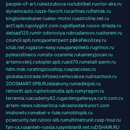
people-of-art.ru
bezzubova.ru
clubtibet.ru
orior-aks.ru
dynamoauto.ru
szk-favorit.ru
carlines.ru
flatnsk.ru
kingbolenskaner.ru
alex-motor.ru
astroline.net.ru
act1.spb.ru
polyglot.com.ru
gidlipetsk.ru
ooo-driada.ru
detsad125.ru
mir-zdoroviya.ru
bruslanovo.ru
siterem.ru
council.spb.ru
лодкипатриот.рф
kafekolizey.ru
iclub.net.ru
gazon-easy.ru
sugarepilekb.ru
grinox.ru
pylesostineco.ru
msts-ozarenie.ru
kameryjooan.ru
artemovskij.ru
dopler.spb.ru
aid70.ru
metall-perm.ru
ndm.msk.ru
ratingzooshop.ru
apiaccess.ru
globalautotrade.info
bezverhovskoe.ru
drsschool.ru
ZOOSMART.SPB.RU
dalakony.ru
medikijob.ru
remontt.spb.ru
photostudia.spb.ru
myragon.ru
terramia.ru
academy62.ru
gardengallereya.ru
rti.com.ru
artem-news.ru
biserinca.ru
krasnodarkurort.com
imshowtv.ru
mebel-v-tule.ru
mobtopik.ru
pcsecurity.net.ru
tool-sib.ru
multimetrunit.ru
sp-tour.ru
fan-cs.ru
santeh-russia.ru
symbian9.net.ru
DSHAIR.RU