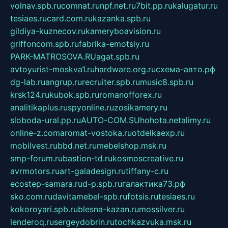
volnav.spb.ru
comnat.ru
npf.net.ru
7bit.pp.ru
kalugatur.ru
tesiaes.ru
card.com.ru
kazanka.spb.ru
gildiya-kuznecov.ru
kameryboavision.ru
griffoncom.spb.ru
fabrika-emotsiy.ru
PARK-MATROSOVA.RU
agat.spb.ru
avtoyurist-moskva1.ru
hardware.org.ru
схема-авто.рф
dg-lab.ru
angrup.ru
recruiter.spb.ru
music8.spb.ru
krsk124.ru
kubok.spb.ru
romanofforex.ru
analitikaplus.ru
spyonline.ru
zosikamery.ru
sloboda-ural.pp.ru
AUTO-COM.SU
hohota.net
alimy.ru
online-z.com
aromat-vostoka.ru
otdelkaexp.ru
mobilvest.ru
bbd.net.ru
mebelshop.msk.ru
smp-forum.ru
bastion-td.ru
kosmoscreative.ru
avrmotors.ru
art-galadesign.ru
tiffany-c.ru
ecostep-samara.ru
d-p.spb.ru
галактика73.рф
sko.com.ru
davitamebel-spb.ru
fotsis.ru
tesiaes.ru
kokoroyari.spb.ru
blesna-kazan.ru
mossilver.ru
lenderoq.ru
sergeydobrin.ru
tochkazvuka.msk.ru