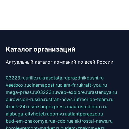
Каталог организаций
Актуальный каталог компаний по всей России
03223.ru
ufille.ru
krasotata.ru
prazdnikdushi.ru
veetbox.ru
cinemapost.ru
ciam-fr.ru
kraft-you.ru
mega-press.ru
03223.ru
web-explore.ru
rastenuya.ru
eurovision-russia.ru
strah-news.ru
freeride-team.ru
itrack-24.ru
sexshopexpress.ru
autostudiopro.ru
alabuga-cityhotel.ru
pornv.ru
atlantpereezd.ru
bud-em-znakomye.ru
a-cdc.ru
elektrostal-news.ru
korolevremont-market.ru
budem-znakomye.ru