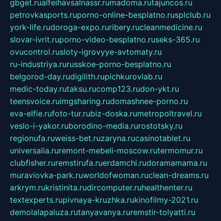
gbget.ru
alfeihavsalnassr.ru
madoma.ru
tajuncos.ru
petrovkasports.ru
porno-online-besplatno.ru
splclub.ru
york-life.ru
doroga-expo.ru
ribery.ru
cleanmedicine.ru
slovar-ivrit.ru
porno-video-besplatno.ru
seks-365.ru
ovucontrol.ru
sloty-igrovyye-avtomaty.ru
ru-industriya.ru
russkoe-porno-besplatno.ru
belgorod-day.ru
digilith.ru
pichkurovlab.ru
medic-today.ru
taksu.ru
comp123.ru
don-ykt.ru
teensvoice.ru
imgsharing.ru
domashnee-porno.ru
eva-elfie.ru
foto-tur.ru
biz-doska.ru
metropoltravel.ru
veslo-i-yakor.ru
borodino-media.ru
rostotsky.ru
regionufa.ru
weiss-bet.ru
zaryna.ru
casinotablet.ru
universalia.ru
remont-mebeli-moscow.ru
termomur.ru
clubfisher.ru
remstirufa.ru
erdamchi.ru
doramamama.ru
muraviovka-park.ru
worldofwoman.ru
clean-dreams.ru
arkrym.ru
kristinita.ru
dircomputer.ru
healthenter.ru
textexperts.ru
pivnaya-kruzhka.ru
kinofilmy-2021.ru
demolalapaluza.ru
tanyavanya.ru
remstir-tolyatti.ru