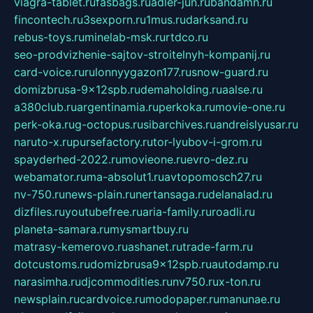
viagra-tablet.ru
fasbags.ru
adler-jun.ru
bandamn.ru
fincontech.ru
3sexporn.ru
1mus.ru
darksand.ru
rebus-toys.ru
minelab-msk.ru
rtdco.ru
seo-prodvizhenie-sajtov-stroitelnyh-kompanij.ru
card-voice.ru
rulonnyygazon177.ru
snow-guard.ru
domizbrusa-9x12spb.ru
demaholding.ru
aalse.ru
a380club.ru
argentinamia.ru
perkoka.ru
movie-one.ru
perk-oka.ru
g-octopus.ru
sibarchives.ru
andreislyusar.ru
naruto-x.ru
pursefactory.ru
tor-lyubov-i-grom.ru
spayderhed-2022.ru
movieone.ru
evro-dez.ru
webamator.ru
ma-absolut1.ru
avtopomosch27.ru
nv-750.ru
news-plain.ru
nertansaga.ru
delanalad.ru
dizfiles.ru
youtubefree.ru
aria-family.ru
roadli.ru
planeta-samara.ru
mysmartbuy.ru
matrasy-kemerovo.ru
ashanet.ru
trade-farm.ru
dotcustoms.ru
domizbrusa9x12spb.ru
autodamp.ru
narasimha.ru
djcommodities.ru
nv750.ru
x-ton.ru
newsplain.ru
cardvoice.ru
modopaper.ru
manunae.ru