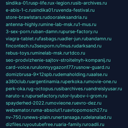
sindika-01.ru
sp-life.ru
x-legion.ru
sib-archives.ru
e-abis-1-c.ru
sindika01.ru
venda-festival.ru
store-brawlstars.ru
dooraleksandria.ru
antenna-highly.ru
mine-lab-msk.ru
1-mus.ru
3-sex-porn.ru
ban-damn.ru
purse-factory.ru
viagra-tablet.ru
fasbags.ru
adler-jun.ru
bandamn.ru
fincontech.ru
3sexporn.ru
1mus.ru
darksand.ru
rebus-toys.ru
minelab-msk.ru
rtdco.ru
seo-prodvizhenie-sajtov-stroitelnyh-kompanij.ru
card-voice.ru
rulonnyygazon177.ru
snow-guard.ru
domizbrusa-9x12spb.ru
demaholding.ru
aalse.ru
a380club.ru
argentinamia.ru
perkoka.ru
movie-one.ru
perk-oka.ru
g-octopus.ru
sibarchives.ru
andreislyusar.ru
naruto-x.ru
pursefactory.ru
tor-lyubov-i-grom.ru
spayderhed-2022.ru
movieone.ru
evro-dez.ru
webamator.ru
ma-absolut1.ru
avtopomosch27.ru
nv-750.ru
news-plain.ru
nertansaga.ru
delanalad.ru
dizfiles.ru
youtubefree.ru
aria-family.ru
roadli.ru