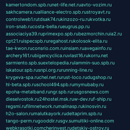
kamertondom.spb.ru
net-life.net.ru
avto-vozim.ru
sakhcamera.ru
alliance-electro.spb.ru
stroyavt.ru
controlweb1.ru
tdsak74.ru
kinzozo-ru.ru
kvotka.ru
iron-snab.ru
costa-bella.ru
eugrus.pp.ru
associaciya39.ru
primexpo.spb.ru
bezmorchin.ru
ia2.ru
cpt21.ru
ispecspb.ru
regahost.ru
kolosok-elita.ru
tae-kwon.ru
consrio.com.ru
insiam.ru
avegainfo.ru
archery161.ru
bigencyclica.ru
vlast16.ru
korru.net
sarmiento.spb.su
extelopedia.ru
lammin-suo.spb.ru
iskatour.spb.ru
snpi.org.ru
running-line.ru
krygeva-spa.ru
chel.net.ru
rust-loco.ru
dugshop.ru
hl-beta.spb.ru
school494.spb.ru
mymubaby.ru
epoha-metalband.ru
ngr.spb.ru
rusgosnews.com
dieselvostok.ru
24hostel.msk.ru
w-dev.ru
f-ship.ru
regsmi.ru
filmnetwork.ru
malinasp.ru
kinosvin.ru
h2o-salon.ru
malutkayork.ru
deltaprim.spb.ru
tango-perm.ru
gooddir.ru
sgv.su
multiki-online.com
webkrasotki.com
cherinvest.ru
detskiy-ostrov.ru