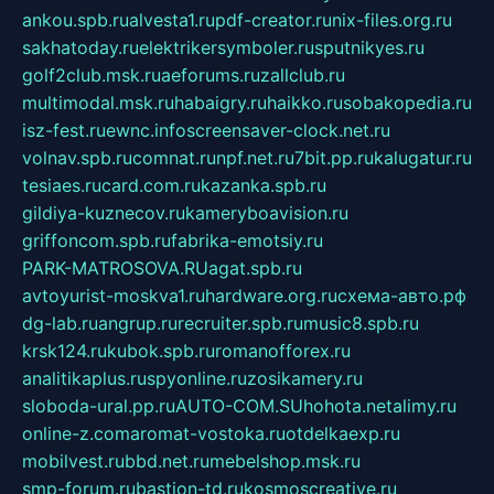
ankou.spb.ru
alvesta1.ru
pdf-creator.ru
nix-files.org.ru
sakhatoday.ru
elektrikersymboler.ru
sputnikyes.ru
golf2club.msk.ru
aeforums.ru
zallclub.ru
multimodal.msk.ru
habaigry.ru
haikko.ru
sobakopedia.ru
isz-fest.ru
ewnc.info
screensaver-clock.net.ru
volnav.spb.ru
comnat.ru
npf.net.ru
7bit.pp.ru
kalugatur.ru
tesiaes.ru
card.com.ru
kazanka.spb.ru
gildiya-kuznecov.ru
kameryboavision.ru
griffoncom.spb.ru
fabrika-emotsiy.ru
PARK-MATROSOVA.RU
agat.spb.ru
avtoyurist-moskva1.ru
hardware.org.ru
схема-авто.рф
dg-lab.ru
angrup.ru
recruiter.spb.ru
music8.spb.ru
krsk124.ru
kubok.spb.ru
romanofforex.ru
analitikaplus.ru
spyonline.ru
zosikamery.ru
sloboda-ural.pp.ru
AUTO-COM.SU
hohota.net
alimy.ru
online-z.com
aromat-vostoka.ru
otdelkaexp.ru
mobilvest.ru
bbd.net.ru
mebelshop.msk.ru
smp-forum.ru
bastion-td.ru
kosmoscreative.ru