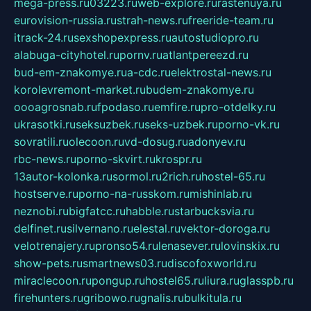
mega-press.ru
03223.ru
web-explore.ru
rastenuya.ru
eurovision-russia.ru
strah-news.ru
freeride-team.ru
itrack-24.ru
sexshopexpress.ru
autostudiopro.ru
alabuga-cityhotel.ru
pornv.ru
atlantpereezd.ru
bud-em-znakomye.ru
a-cdc.ru
elektrostal-news.ru
korolevremont-market.ru
budem-znakomye.ru
oooagrosnab.ru
fpodaso.ru
emfire.ru
pro-otdelky.ru
ukrasotki.ru
seksuzbek.ru
seks-uzbek.ru
porno-vk.ru
sovratili.ru
olecoon.ru
vd-dosug.ru
adonyev.ru
rbc-news.ru
porno-skvirt.ru
krospr.ru
13autor-kolonka.ru
sormol.ru
2rich.ru
hostel-65.ru
hostserve.ru
porno-na-russkom.ru
mishinlab.ru
neznobi.ru
bigfatcc.ru
habble.ru
starbucksvia.ru
delfinet.ru
silvernano.ru
elestal.ru
vektor-doroga.ru
velotrenajery.ru
pronso54.ru
lenasever.ru
lovinskix.ru
show-pets.ru
smartnews03.ru
discofoxworld.ru
miraclecoon.ru
pongup.ru
hostel65.ru
liura.ru
glasspb.ru
firehunters.ru
gribowo.ru
gnalis.ru
bulkitula.ru