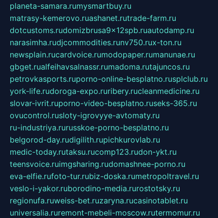
planeta-samara.ru
mysmartbuy.ru
matrasy-kemerovo.ru
ashanet.ru
trade-farm.ru
dotcustoms.ru
domizbrusa9x12spb.ru
autodamp.ru
narasimha.ru
djcommodities.ru
nv750.ru
x-ton.ru
newsplain.ru
cardvoice.ru
modopaper.ru
manunae.ru
gbget.ru
alfeihavsalnassr.ru
madoma.ru
tajuncos.ru
petrovkasports.ru
porno-online-besplatno.ru
splclub.ru
york-life.ru
doroga-expo.ru
ribery.ru
cleanmedicine.ru
slovar-ivrit.ru
porno-video-besplatno.ru
seks-365.ru
ovucontrol.ru
sloty-igrovyye-avtomaty.ru
ru-industriya.ru
russkoe-porno-besplatno.ru
belgorod-day.ru
digilith.ru
pichkurovlab.ru
medic-today.ru
taksu.ru
comp123.ru
don-ykt.ru
teensvoice.ru
imgsharing.ru
domashnee-porno.ru
eva-elfie.ru
foto-tur.ru
biz-doska.ru
metropoltravel.ru
veslo-i-yakor.ru
borodino-media.ru
rostotsky.ru
regionufa.ru
weiss-bet.ru
zaryna.ru
casinotablet.ru
universalia.ru
remont-mebeli-moscow.ru
termomur.ru