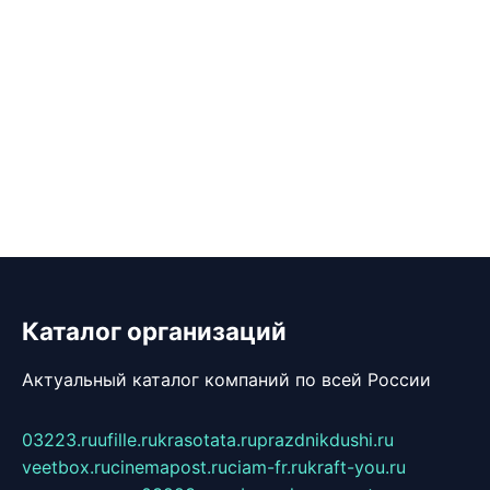
Каталог организаций
Актуальный каталог компаний по всей России
03223.ru
ufille.ru
krasotata.ru
prazdnikdushi.ru
veetbox.ru
cinemapost.ru
ciam-fr.ru
kraft-you.ru