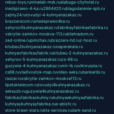
rebus-toys.ru
minelab-msk.ru
alabuga-cityhotel.ru
medsprawo-4-ka.ru
2864420.ru
blagodarenie-spb.ru
zajmy24.ru
tovudyi-4-kuhnyanazakaz.ru
brazzerscom.ru
medsprawo4ka.ru
xehyroo5kuhnyanazakaz.ru
fabrikayfabrikaefabrika.ru
vskrytie-zamkov-moskva-113.ru
biletnadom.ru
zed-online.ru
pimchax.ru
brazzers-hd.ru
z-host.ru
kitubeu2kuhnyanazakaz.ru
naperekate.ru
kuhnyaofabrikaufabrik.ru
kitubeu-2-kuhnyanazakaz.ru
xehyroo-5-kuhnyanazakaz.ru
cs-68.ru
guzywia-4-kuhnyanazakaz.ru
mir-tk.ru
vlknrussia.ru
cs68.ru
vladivostok-map.ru
video-seks.ru
bankaribi.ru
raszar.ru
vskrytie-zamkov-moskva113.ru
lipetsktelecom.ru
tovudyi4kuhnyanazakaz.ru
seksuzb.ru
guzywia4kuhnyanazakaz.ru
fabrikaofabrikaokuhny.ru
kuhnyaekuhnyaafabrika.ru
kuhnyaykuhnyayfabrika.ru
e-abis1c.ru
store-brawl-stars.ru
kts-services.ru
dark-sand.ru