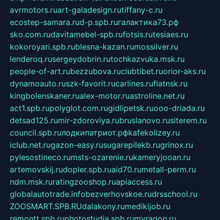
avrmotors.ru
art-galadesign.ru
tiffany-c.ru
ecostep-samara.ru
d-p.spb.ru
галактика73.рф
sko.com.ru
davitamebel-spb.ru
fotsis.ru
tesiaes.ru
kokoroyari.spb.ru
blesna-kazan.ru
mossilver.ru
lenderoq.ru
sergeydobrin.ru
tochkazvuka.msk.ru
people-of-art.ru
bezzubova.ru
clubtibet.ru
orior-aks.ru
dynamoauto.ru
szk-favorit.ru
carlines.ru
flatnsk.ru
kingbolenskaner.ru
alex-motor.ru
astroline.net.ru
act1.spb.ru
polyglot.com.ru
gidlipetsk.ru
ooo-driada.ru
detsad125.ru
mir-zdoroviya.ru
bruslanovo.ru
siterem.ru
council.spb.ru
лодкипатриот.рф
kafekolizey.ru
iclub.net.ru
gazon-easy.ru
sugarepilekb.ru
grinox.ru
pylesostineco.ru
msts-ozarenie.ru
kameryjooan.ru
artemovskij.ru
dopler.spb.ru
aid70.ru
metall-perm.ru
ndm.msk.ru
ratingzooshop.ru
apiaccess.ru
globalautotrade.info
bezverhovskoe.ru
drsschool.ru
ZOOSMART.SPB.RU
dalakony.ru
medikijob.ru
remontt.spb.ru
photostudia.spb.ru
myragon.ru