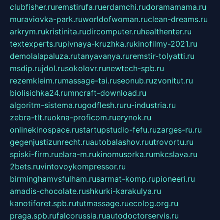
clubfisher.ru
remstirufa.ru
erdamchi.ru
doramamama.ru
muraviovka-park.ru
worldofwoman.ru
clean-dreams.ru
arkrym.ru
kristinita.ru
dircomputer.ru
healthenter.ru
textexperts.ru
pivnaya-kruzhka.ru
kinofilmy-2021.ru
demolalapaluza.ru
tanyavanya.ru
remstir-tolyatti.ru
msdip.ru
jdol.ru
sokolovr.ru
newtech-spb.ru
rezemkleim.ru
massage-tai.ru
seonub.ru
zvonitut.ru
biolisichka24.ru
mncraft-download.ru
algoritm-sistema.ru
godflesh.ru
ru-industria.ru
zebra-tlt.ru
okna-proficom.ru
erynok.ru
onlinekinospace.ru
startupstudio-fefu.ru
zarges-ru.ru
gegenjustizunrecht.ru
autobalashov.ru
utrovortu.ru
spiski-firm.ru
elara-m.ru
kinomusorka.ru
mkcslava.ru
2bets.ru
vintovoykompressor.ru
birminghamvsfulham.ru
sarmat-komp.ru
pioneeri.ru
amadis-chocolate.ru
shkurki-karakulya.ru
kanotiforet.spb.ru
tutmassage.ru
ecolog.org.ru
praga.spb.ru
falcorussia.ru
autodoctorservis.ru