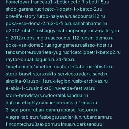
hometown-france.ru
1-xbeticricetc-1-xbetti-5.ru
shop-garena.ru
cricetc-1-xbetr-1-xbetcc-2.ru
one-life-story.ru
top-halyava.ru
accounts112.ru
poka-vse-doma-2.ru
3-d-file.ru
hahahaharms.ru
g2012.ru
tst-1.ru
shaggy-cat.ru
opsmgr.ru
ev-gallery.ru
g-2012.ru
ops-mgr.ru
accounts-112.ru
csm-demo.ru
poka-vse-doma2.ru
airgungames.ru
allseo-host.ru
tehosmotre.ru
varieta-yug.ru
cricetc1xbetr1xbetcc2.ru
raytor-d.ru
atillagunn.ru
3d-file.ru
1xbeticricetc1xbetti5.ru
uafoot-statti.ru
e-abis1c.ru
store-brawl-stars.ru
kts-services.ru
dark-sand.ru
sindika-01.ru
sp-life.ru
x-legion.ru
sib-archives.ru
e-abis-1-c.ru
sindika01.ru
venda-festival.ru
store-brawlstars.ru
dooraleksandria.ru
antenna-highly.ru
mine-lab-msk.ru
1-mus.ru
3-sex-porn.ru
ban-damn.ru
purse-factory.ru
viagra-tablet.ru
fasbags.ru
adler-jun.ru
bandamn.ru
fincontech.ru
3sexporn.ru
1mus.ru
darksand.ru