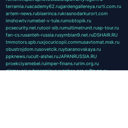
terramia.ru
academy62.ru
gardengallereya.ru
rti.com.ru
artem-news.ru
biserinca.ru
krasnodarkurort.com
imshowtv.ru
mebel-v-tule.ru
mobtopik.ru
pcsecurity.net.ru
tool-sib.ru
multimetrunit.ru
sp-tour.ru
fan-cs.ru
santeh-russia.ru
symbian9.net.ru
DSHAIR.RU
tmmotors.spb.ru
xjocuricopii.com
musavtomat.msk.ru
obustrojdom.ru
sovetcik.ru
ybaranovskaya.ru
ppknews.ru
cult-alshei.ru
JAPANRUSSIA.RU
proekciyamebel.ru
imper-finans.ru
rim.org.ru
glamourai.ru
brassminus.ru
zabor-pro.ru
ftn.pp.ru
dorogoe58.ru
laimengpacker.ru
kuzova-zapchasti.ru
sageerp.ru
taxodrom.ru
dsrazvitie.ru
hardcity.net.ru
ratinghomegames.ru
topservice25.ru
gubernyan.ru
gtglasslined.ru
ii4.ru
tssport.spb.ru
andorra24.com
blackwallstreet.ru
oboimos.ru
optim-doors.com.ru
ikuch.ru
nycr.org.ru
npa21.ru
vremya-ch.spb.ru
desert000.ru
ivtorgi.ru
ifiori.ru
catalog-statei.ru
dcv.org.ru
spetsmaster174.ru
ipkameryhiseeu.ru