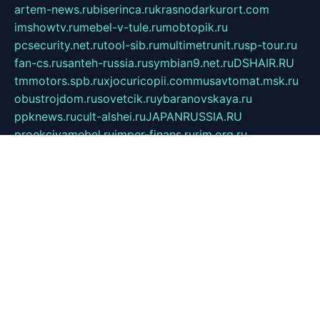
artem-news.ru
biserinca.ru
krasnodarkurort.com
imshowtv.ru
mebel-v-tule.ru
mobtopik.ru
pcsecurity.net.ru
tool-sib.ru
multimetrunit.ru
sp-tour.ru
fan-cs.ru
santeh-russia.ru
symbian9.net.ru
DSHAIR.RU
tmmotors.spb.ru
xjocuricopii.com
musavtomat.msk.ru
obustrojdom.ru
sovetcik.ru
ybaranovskaya.ru
ppknews.ru
cult-alshei.ru
JAPANRUSSIA.RU
proekciyamebel.ru
imper-finans.ru
rim.org.ru
glamourai.ru
brassminus.ru
zabor-pro.ru
ftn.pp.ru
dorogoe58.ru
laimengpacker.ru
kuzova-zapchasti.ru
sageerp.ru
taxodrom.ru
dsrazvitie.ru
hardcity.net.ru
ratinghomegames.ru
topservice25.ru
gubernyan.ru
gtglasslined.ru
ii4.ru
tssport.spb.ru
andorra24.com
blackwallstreet.ru
oboimos.ru
optim-doors.com.ru
ikuch.ru
nycr.org.ru
npa21.ru
vremya-ch.spb.ru
desert000.ru
ivtorgi.ru
ifiori.ru
catalog-statei.ru
dcv.org.ru
spetsmaster174.ru
ipkameryhiseeu.ru
dum26.ru
ruspol.spb.ru
fr-opendp.ru
kam-solnyshko.ru