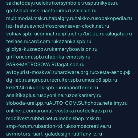
sakhatoday.ru
elektrikersymboler.ru
sputnikyes.ru
golf2club.msk.ru
aeforums.ru
zallclub.ru
multimodal.msk.ru
habaigry.ru
haikko.ru
sobakopedia.ru
isz-fest.ru
ewnc.info
screensaver-clock.net.ru
volnav.spb.ru
comnat.ru
npf.net.ru
7bit.pp.ru
kalugatur.ru
tesiaes.ru
card.com.ru
kazanka.spb.ru
gildiya-kuznecov.ru
kameryboavision.ru
griffoncom.spb.ru
fabrika-emotsiy.ru
PARK-MATROSOVA.RU
agat.spb.ru
avtoyurist-moskva1.ru
hardware.org.ru
схема-авто.рф
dg-lab.ru
angrup.ru
recruiter.spb.ru
music8.spb.ru
krsk124.ru
kubok.spb.ru
romanofforex.ru
analitikaplus.ru
spyonline.ru
zosikamery.ru
sloboda-ural.pp.ru
AUTO-COM.SU
hohota.net
alimy.ru
online-z.com
aromat-vostoka.ru
otdelkaexp.ru
mobilvest.ru
bbd.net.ru
mebelshop.msk.ru
smp-forum.ru
bastion-td.ru
kosmoscreative.ru
avrmotors.ru
art-galadesign.ru
tiffany-c.ru