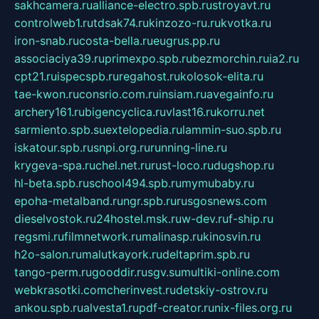
sakhcamera.ru
alliance-electro.spb.ru
stroyavt.ru
controlweb1.ru
tdsak74.ru
kinzozo-ru.ru
kvotka.ru
iron-snab.ru
costa-bella.ru
eugrus.pp.ru
associaciya39.ru
primexpo.spb.ru
bezmorchin.ru
ia2.ru
cpt21.ru
ispecspb.ru
regahost.ru
kolosok-elita.ru
tae-kwon.ru
consrio.com.ru
insiam.ru
avegainfo.ru
archery161.ru
bigencyclica.ru
vlast16.ru
korru.net
sarmiento.spb.su
extelopedia.ru
lammin-suo.spb.ru
iskatour.spb.ru
snpi.org.ru
running-line.ru
krygeva-spa.ru
chel.net.ru
rust-loco.ru
dugshop.ru
hl-beta.spb.ru
school494.spb.ru
mymubaby.ru
epoha-metalband.ru
ngr.spb.ru
rusgosnews.com
dieselvostok.ru
24hostel.msk.ru
w-dev.ru
f-ship.ru
regsmi.ru
filmnetwork.ru
malinasp.ru
kinosvin.ru
h2o-salon.ru
malutkayork.ru
deltaprim.spb.ru
tango-perm.ru
gooddir.ru
sgv.su
multiki-online.com
webkrasotki.com
cherinvest.ru
detskiy-ostrov.ru
ankou.spb.ru
alvesta1.ru
pdf-creator.ru
nix-files.org.ru