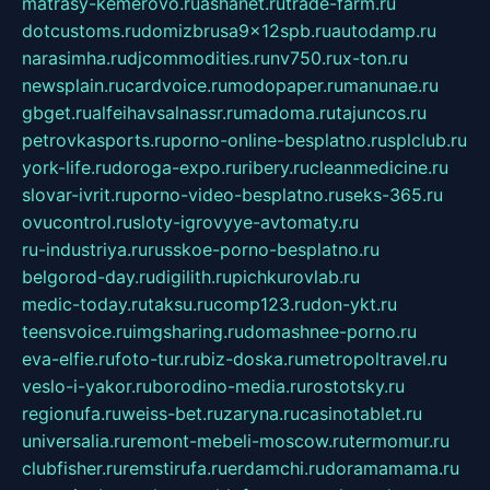
matrasy-kemerovo.ru
ashanet.ru
trade-farm.ru
dotcustoms.ru
domizbrusa9x12spb.ru
autodamp.ru
narasimha.ru
djcommodities.ru
nv750.ru
x-ton.ru
newsplain.ru
cardvoice.ru
modopaper.ru
manunae.ru
gbget.ru
alfeihavsalnassr.ru
madoma.ru
tajuncos.ru
petrovkasports.ru
porno-online-besplatno.ru
splclub.ru
york-life.ru
doroga-expo.ru
ribery.ru
cleanmedicine.ru
slovar-ivrit.ru
porno-video-besplatno.ru
seks-365.ru
ovucontrol.ru
sloty-igrovyye-avtomaty.ru
ru-industriya.ru
russkoe-porno-besplatno.ru
belgorod-day.ru
digilith.ru
pichkurovlab.ru
medic-today.ru
taksu.ru
comp123.ru
don-ykt.ru
teensvoice.ru
imgsharing.ru
domashnee-porno.ru
eva-elfie.ru
foto-tur.ru
biz-doska.ru
metropoltravel.ru
veslo-i-yakor.ru
borodino-media.ru
rostotsky.ru
regionufa.ru
weiss-bet.ru
zaryna.ru
casinotablet.ru
universalia.ru
remont-mebeli-moscow.ru
termomur.ru
clubfisher.ru
remstirufa.ru
erdamchi.ru
doramamama.ru