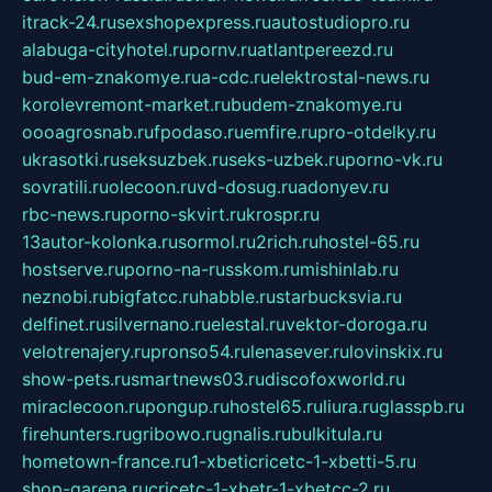
itrack-24.ru
sexshopexpress.ru
autostudiopro.ru
alabuga-cityhotel.ru
pornv.ru
atlantpereezd.ru
bud-em-znakomye.ru
a-cdc.ru
elektrostal-news.ru
korolevremont-market.ru
budem-znakomye.ru
oooagrosnab.ru
fpodaso.ru
emfire.ru
pro-otdelky.ru
ukrasotki.ru
seksuzbek.ru
seks-uzbek.ru
porno-vk.ru
sovratili.ru
olecoon.ru
vd-dosug.ru
adonyev.ru
rbc-news.ru
porno-skvirt.ru
krospr.ru
13autor-kolonka.ru
sormol.ru
2rich.ru
hostel-65.ru
hostserve.ru
porno-na-russkom.ru
mishinlab.ru
neznobi.ru
bigfatcc.ru
habble.ru
starbucksvia.ru
delfinet.ru
silvernano.ru
elestal.ru
vektor-doroga.ru
velotrenajery.ru
pronso54.ru
lenasever.ru
lovinskix.ru
show-pets.ru
smartnews03.ru
discofoxworld.ru
miraclecoon.ru
pongup.ru
hostel65.ru
liura.ru
glasspb.ru
firehunters.ru
gribowo.ru
gnalis.ru
bulkitula.ru
hometown-france.ru
1-xbeticricetc-1-xbetti-5.ru
shop-garena.ru
cricetc-1-xbetr-1-xbetcc-2.ru