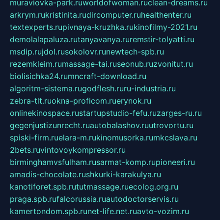
muraviovka-park.ru
worldofwoman.ru
clean-dreams.ru
arkrym.ru
kristinita.ru
dircomputer.ru
healthenter.ru
textexperts.ru
pivnaya-kruzhka.ru
kinofilmy-2021.ru
demolalapaluza.ru
tanyavanya.ru
remstir-tolyatti.ru
msdip.ru
jdol.ru
sokolovr.ru
newtech-spb.ru
rezemkleim.ru
massage-tai.ru
seonub.ru
zvonitut.ru
biolisichka24.ru
mncraft-download.ru
algoritm-sistema.ru
godflesh.ru
ru-industria.ru
zebra-tlt.ru
okna-proficom.ru
erynok.ru
onlinekinospace.ru
startupstudio-fefu.ru
zarges-ru.ru
gegenjustizunrecht.ru
autobalashov.ru
utrovortu.ru
spiski-firm.ru
elara-m.ru
kinomusorka.ru
mkcslava.ru
2bets.ru
vintovoykompressor.ru
birminghamvsfulham.ru
sarmat-komp.ru
pioneeri.ru
amadis-chocolate.ru
shkurki-karakulya.ru
kanotiforet.spb.ru
tutmassage.ru
ecolog.org.ru
praga.spb.ru
falcorussia.ru
autodoctorservis.ru
kamertondom.spb.ru
net-life.net.ru
avto-vozim.ru