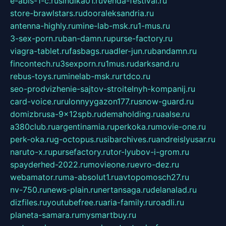
e-abis-1-c.ru
sindika01.ru
venda-festival.ru
store-brawlstars.ru
dooraleksandria.ru
antenna-highly.ru
mine-lab-msk.ru
1-mus.ru
3-sex-porn.ru
ban-damn.ru
purse-factory.ru
viagra-tablet.ru
fasbags.ru
adler-jun.ru
bandamn.ru
fincontech.ru
3sexporn.ru
1mus.ru
darksand.ru
rebus-toys.ru
minelab-msk.ru
rtdco.ru
seo-prodvizhenie-sajtov-stroitelnyh-kompanij.ru
card-voice.ru
rulonnyygazon177.ru
snow-guard.ru
domizbrusa-9x12spb.ru
demaholding.ru
aalse.ru
a380club.ru
argentinamia.ru
perkoka.ru
movie-one.ru
perk-oka.ru
g-octopus.ru
sibarchives.ru
andreislyusar.ru
naruto-x.ru
pursefactory.ru
tor-lyubov-i-grom.ru
spayderhed-2022.ru
movieone.ru
evro-dez.ru
webamator.ru
ma-absolut1.ru
avtopomosch27.ru
nv-750.ru
news-plain.ru
nertansaga.ru
delanalad.ru
dizfiles.ru
youtubefree.ru
aria-family.ru
roadli.ru
planeta-samara.ru
mysmartbuy.ru