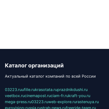
Каталог организаций
Актуальный каталог компаний по всей России
03223.ru
ufille.ru
krasotata.ru
prazdnikdushi.ru
veetbox.ru
cinemapost.ru
ciam-fr.ru
kraft-you.ru
mega-press.ru
03223.ru
web-explore.ru
rastenuya.ru
eurovision-russia.ru
strah-news.ru
freeride-team.ru