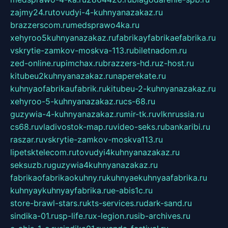
zajmy24.ru
tovudyi-4-kuhnyanazakaz.ru
brazzerscom.ru
medsprawo4ka.ru
xehyroo5kuhnyanazakaz.ru
fabrikayfabrikaefabrika.ru
vskrytie-zamkov-moskva-113.ru
biletnadom.ru
zed-online.ru
pimchax.ru
brazzers-hd.ru
z-host.ru
kitubeu2kuhnyanazakaz.ru
naperekate.ru
kuhnyaofabrikaufabrik.ru
kitubeu-2-kuhnyanazakaz.ru
xehyroo-5-kuhnyanazakaz.ru
cs-68.ru
guzywia-4-kuhnyanazakaz.ru
mir-tk.ru
vlknrussia.ru
cs68.ru
vladivostok-map.ru
video-seks.ru
bankaribi.ru
raszar.ru
vskrytie-zamkov-moskva113.ru
lipetsktelecom.ru
tovudyi4kuhnyanazakaz.ru
seksuzb.ru
guzywia4kuhnyanazakaz.ru
fabrikaofabrikaokuhny.ru
kuhnyaekuhnyaafabrika.ru
kuhnyaykuhnyayfabrika.ru
e-abis1c.ru
store-brawl-stars.ru
kts-services.ru
dark-sand.ru
sindika-01.ru
sp-life.ru
x-legion.ru
sib-archives.ru