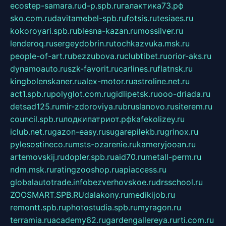
ecostep-samara.ru
d-p.spb.ru
галактика73.рф
sko.com.ru
davitamebel-spb.ru
fotsis.ru
tesiaes.ru
kokoroyari.spb.ru
blesna-kazan.ru
mossilver.ru
lenderoq.ru
sergeydobrin.ru
tochkazvuka.msk.ru
people-of-art.ru
bezzubova.ru
clubtibet.ru
orior-aks.ru
dynamoauto.ru
szk-favorit.ru
carlines.ru
flatnsk.ru
kingbolenskaner.ru
alex-motor.ru
astroline.net.ru
act1.spb.ru
polyglot.com.ru
gidlipetsk.ru
ooo-driada.ru
detsad125.ru
mir-zdoroviya.ru
bruslanovo.ru
siterem.ru
council.spb.ru
лодкипатриот.рф
kafekolizey.ru
iclub.net.ru
gazon-easy.ru
sugarepilekb.ru
grinox.ru
pylesostineco.ru
msts-ozarenie.ru
kameryjooan.ru
artemovskij.ru
dopler.spb.ru
aid70.ru
metall-perm.ru
ndm.msk.ru
ratingzooshop.ru
apiaccess.ru
globalautotrade.info
bezverhovskoe.ru
drsschool.ru
ZOOSMART.SPB.RU
dalakony.ru
medikijob.ru
remontt.spb.ru
photostudia.spb.ru
myragon.ru
terramia.ru
academy62.ru
gardengallereya.ru
rti.com.ru