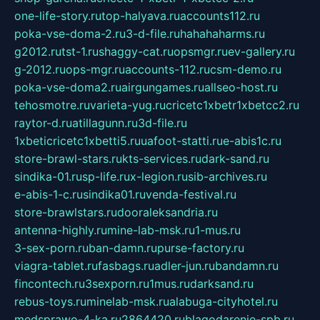
one-life-story.ru
top-halyava.ru
accounts112.ru
poka-vse-doma-2.ru
3-d-file.ru
hahahaharms.ru
g2012.ru
tst-1.ru
shaggy-cat.ru
opsmgr.ru
ev-gallery.ru
g-2012.ru
ops-mgr.ru
accounts-112.ru
csm-demo.ru
poka-vse-doma2.ru
airgungames.ru
allseo-host.ru
tehosmotre.ru
varieta-yug.ru
cricetc1xbetr1xbetcc2.ru
raytor-d.ru
atillagunn.ru
3d-file.ru
1xbeticricetc1xbetti5.ru
uafoot-statti.ru
e-abis1c.ru
store-brawl-stars.ru
kts-services.ru
dark-sand.ru
sindika-01.ru
sp-life.ru
x-legion.ru
sib-archives.ru
e-abis-1-c.ru
sindika01.ru
venda-festival.ru
store-brawlstars.ru
dooraleksandria.ru
antenna-highly.ru
mine-lab-msk.ru
1-mus.ru
3-sex-porn.ru
ban-damn.ru
purse-factory.ru
viagra-tablet.ru
fasbags.ru
adler-jun.ru
bandamn.ru
fincontech.ru
3sexporn.ru
1mus.ru
darksand.ru
rebus-toys.ru
minelab-msk.ru
alabuga-cityhotel.ru
medsprawo-4-ka.ru
2864420.ru
blagodarenie-spb.ru