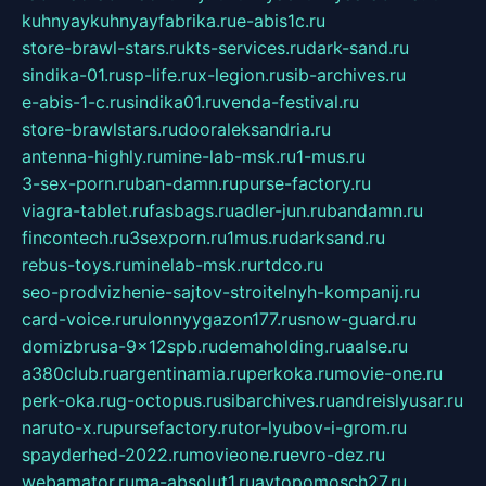
kuhnyaykuhnyayfabrika.ru
e-abis1c.ru
store-brawl-stars.ru
kts-services.ru
dark-sand.ru
sindika-01.ru
sp-life.ru
x-legion.ru
sib-archives.ru
e-abis-1-c.ru
sindika01.ru
venda-festival.ru
store-brawlstars.ru
dooraleksandria.ru
antenna-highly.ru
mine-lab-msk.ru
1-mus.ru
3-sex-porn.ru
ban-damn.ru
purse-factory.ru
viagra-tablet.ru
fasbags.ru
adler-jun.ru
bandamn.ru
fincontech.ru
3sexporn.ru
1mus.ru
darksand.ru
rebus-toys.ru
minelab-msk.ru
rtdco.ru
seo-prodvizhenie-sajtov-stroitelnyh-kompanij.ru
card-voice.ru
rulonnyygazon177.ru
snow-guard.ru
domizbrusa-9x12spb.ru
demaholding.ru
aalse.ru
a380club.ru
argentinamia.ru
perkoka.ru
movie-one.ru
perk-oka.ru
g-octopus.ru
sibarchives.ru
andreislyusar.ru
naruto-x.ru
pursefactory.ru
tor-lyubov-i-grom.ru
spayderhed-2022.ru
movieone.ru
evro-dez.ru
webamator.ru
ma-absolut1.ru
avtopomosch27.ru