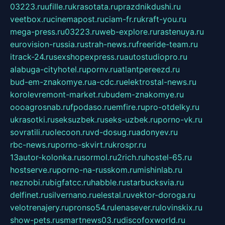
03223.ru
ufille.ru
krasotata.ru
prazdnikdushi.ru
veetbox.ru
cinemapost.ru
ciam-fr.ru
kraft-you.ru
mega-press.ru
03223.ru
web-explore.ru
rastenuya.ru
eurovision-russia.ru
strah-news.ru
freeride-team.ru
itrack-24.ru
sexshopexpress.ru
autostudiopro.ru
alabuga-cityhotel.ru
pornv.ru
atlantpereezd.ru
bud-em-znakomye.ru
a-cdc.ru
elektrostal-news.ru
korolevremont-market.ru
budem-znakomye.ru
oooagrosnab.ru
fpodaso.ru
emfire.ru
pro-otdelky.ru
ukrasotki.ru
seksuzbek.ru
seks-uzbek.ru
porno-vk.ru
sovratili.ru
olecoon.ru
vd-dosug.ru
adonyev.ru
rbc-news.ru
porno-skvirt.ru
krospr.ru
13autor-kolonka.ru
sormol.ru
2rich.ru
hostel-65.ru
hostserve.ru
porno-na-russkom.ru
mishinlab.ru
neznobi.ru
bigfatcc.ru
habble.ru
starbucksvia.ru
delfinet.ru
silvernano.ru
elestal.ru
vektor-doroga.ru
velotrenajery.ru
pronso54.ru
lenasever.ru
lovinskix.ru
show-pets.ru
smartnews03.ru
discofoxworld.ru