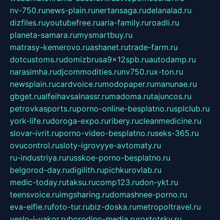
nv-750.ru
news-plain.ru
nertansaga.ru
delanalad.ru
dizfiles.ru
youtubefree.ru
aria-family.ru
roadli.ru
planeta-samara.ru
mysmartbuy.ru
matrasy-kemerovo.ru
ashanet.ru
trade-farm.ru
dotcustoms.ru
domizbrusa9x12spb.ru
autodamp.ru
narasimha.ru
djcommodities.ru
nv750.ru
x-ton.ru
newsplain.ru
cardvoice.ru
modopaper.ru
manunae.ru
gbget.ru
alfeihavsalnassr.ru
madoma.ru
tajuncos.ru
petrovkasports.ru
porno-online-besplatno.ru
splclub.ru
york-life.ru
doroga-expo.ru
ribery.ru
cleanmedicine.ru
slovar-ivrit.ru
porno-video-besplatno.ru
seks-365.ru
ovucontrol.ru
sloty-igrovyye-avtomaty.ru
ru-industriya.ru
russkoe-porno-besplatno.ru
belgorod-day.ru
digilith.ru
pichkurovlab.ru
medic-today.ru
taksu.ru
comp123.ru
don-ykt.ru
teensvoice.ru
imgsharing.ru
domashnee-porno.ru
eva-elfie.ru
foto-tur.ru
biz-doska.ru
metropoltravel.ru
veslo-i-yakor.ru
borodino-media.ru
rostotsky.ru