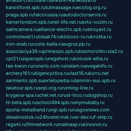
amadis-chocolate.ru
shkurki-karakulya.ru
kanotiforet.spb.ru
tutmassage.ru
ecolog.org.ru
praga.spb.ru
falcorussia.ru
autodoctorservis.ru
kamertondom.spb.ru
net-life.net.ru
avto-vozim.ru
sakhcamera.ru
alliance-electro.spb.ru
stroyavt.ru
controlweb1.ru
tdsak74.ru
kinzozo-ru.ru
kvotka.ru
iron-snab.ru
costa-bella.ru
eugrus.pp.ru
associaciya39.ru
primexpo.spb.ru
bezmorchin.ru
ia2.ru
cpt21.ru
ispecspb.ru
regahost.ru
kolosok-elita.ru
tae-kwon.ru
consrio.com.ru
insiam.ru
avegainfo.ru
archery161.ru
bigencyclica.ru
vlast16.ru
korru.net
sarmiento.spb.su
extelopedia.ru
lammin-suo.spb.ru
iskatour.spb.ru
snpi.org.ru
running-line.ru
krygeva-spa.ru
chel.net.ru
rust-loco.ru
dugshop.ru
hl-beta.spb.ru
school494.spb.ru
mymubaby.ru
epoha-metalband.ru
ngr.spb.ru
rusgosnews.com
dieselvostok.ru
24hostel.msk.ru
w-dev.ru
f-ship.ru
regsmi.ru
filmnetwork.ru
malinasp.ru
kinosvin.ru