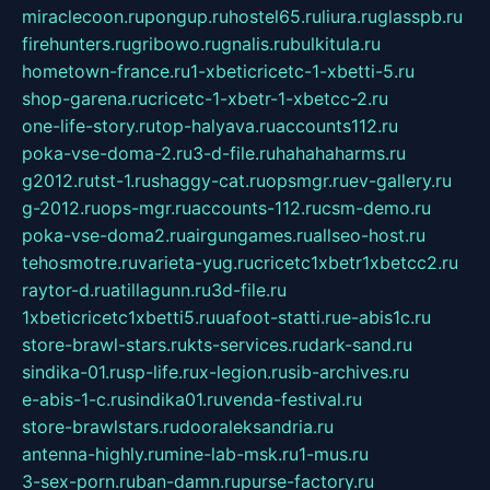
miraclecoon.ru
pongup.ru
hostel65.ru
liura.ru
glasspb.ru
firehunters.ru
gribowo.ru
gnalis.ru
bulkitula.ru
hometown-france.ru
1-xbeticricetc-1-xbetti-5.ru
shop-garena.ru
cricetc-1-xbetr-1-xbetcc-2.ru
one-life-story.ru
top-halyava.ru
accounts112.ru
poka-vse-doma-2.ru
3-d-file.ru
hahahaharms.ru
g2012.ru
tst-1.ru
shaggy-cat.ru
opsmgr.ru
ev-gallery.ru
g-2012.ru
ops-mgr.ru
accounts-112.ru
csm-demo.ru
poka-vse-doma2.ru
airgungames.ru
allseo-host.ru
tehosmotre.ru
varieta-yug.ru
cricetc1xbetr1xbetcc2.ru
raytor-d.ru
atillagunn.ru
3d-file.ru
1xbeticricetc1xbetti5.ru
uafoot-statti.ru
e-abis1c.ru
store-brawl-stars.ru
kts-services.ru
dark-sand.ru
sindika-01.ru
sp-life.ru
x-legion.ru
sib-archives.ru
e-abis-1-c.ru
sindika01.ru
venda-festival.ru
store-brawlstars.ru
dooraleksandria.ru
antenna-highly.ru
mine-lab-msk.ru
1-mus.ru
3-sex-porn.ru
ban-damn.ru
purse-factory.ru