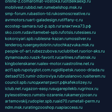
online-z.com
aromat-vostoka.ru
otdelkaexp.ru
mobilvest.ru
bbd.net.ru
mebelshop.msk.ru
smp-forum.ru
bastion-td.ru
kosmoscreative.ru
avrmotors.ru
art-galadesign.ru
tiffany-c.ru
ecostep-samara.ru
d-p.spb.ru
галактика73.рф
sko.com.ru
davitamebel-spb.ru
fotsis.ru
tesiaes.ru
kokoroyari.spb.ru
blesna-kazan.ru
mossilver.ru
lenderoq.ru
sergeydobrin.ru
tochkazvuka.msk.ru
people-of-art.ru
bezzubova.ru
clubtibet.ru
orior-aks.ru
dynamoauto.ru
szk-favorit.ru
carlines.ru
flatnsk.ru
kingbolenskaner.ru
alex-motor.ru
astroline.net.ru
act1.spb.ru
polyglot.com.ru
gidlipetsk.ru
ooo-driada.ru
detsad125.ru
mir-zdoroviya.ru
bruslanovo.ru
siterem.ru
council.spb.ru
лодкипатриот.рф
kafekolizey.ru
iclub.net.ru
gazon-easy.ru
sugarepilekb.ru
grinox.ru
pylesostineco.ru
msts-ozarenie.ru
kameryjooan.ru
artemovskij.ru
dopler.spb.ru
aid70.ru
metall-perm.ru
ndm.msk.ru
ratingzooshop.ru
apiaccess.ru