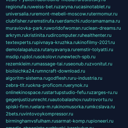
regionufa.ru
weiss-bet.ru
zaryna.ru
casinotablet.ru
universalia.ru
remont-mebeli-moscow.ru
termomur.ru
clubfisher.ru
remstirufa.ru
erdamchi.ru
doramamama.ru
muraviovka-park.ru
worldofwoman.ru
clean-dreams.ru
arkrym.ru
kristinita.ru
dircomputer.ru
healthenter.ru
textexperts.ru
pivnaya-kruzhka.ru
kinofilmy-2021.ru
demolalapaluza.ru
tanyavanya.ru
remstir-tolyatti.ru
msdip.ru
jdol.ru
sokolovr.ru
newtech-spb.ru
rezemkleim.ru
massage-tai.ru
seonub.ru
zvonitut.ru
biolisichka24.ru
mncraft-download.ru
algoritm-sistema.ru
godflesh.ru
ru-industria.ru
zebra-tlt.ru
okna-proficom.ru
erynok.ru
onlinekinospace.ru
startupstudio-fefu.ru
zarges-ru.ru
gegenjustizunrecht.ru
autobalashov.ru
utrovortu.ru
spiski-firm.ru
elara-m.ru
kinomusorka.ru
mkcslava.ru
2bets.ru
vintovoykompressor.ru
birminghamvsfulham.ru
sarmat-komp.ru
pioneeri.ru