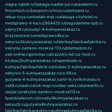
viagra-tablet.ru
fasbags.ru
adler-jun.ru
bandamn.ru
fincontech.ru
3sexporn.ru
1mus.ru
darksand.ru
rebus-toys.ru
minelab-msk.ru
alabuga-cityhotel.ru
medsprawo-4-ka.ru
2864420.ru
blagodarenie-spb.ru
zajmy24.ru
tovudyi-4-kuhnyanazakaz.ru
brazzerscom.ru
medsprawo4ka.ru
xehyroo5kuhnyanazakaz.ru
fabrikayfabrikaefabrika.ru
vskrytie-zamkov-moskva-113.ru
biletnadom.ru
zed-online.ru
pimchax.ru
brazzers-hd.ru
z-host.ru
kitubeu2kuhnyanazakaz.ru
naperekate.ru
kuhnyaofabrikaufabrik.ru
kitubeu-2-kuhnyanazakaz.ru
xehyroo-5-kuhnyanazakaz.ru
cs-68.ru
guzywia-4-kuhnyanazakaz.ru
mir-tk.ru
vlknrussia.ru
cs68.ru
vladivostok-map.ru
video-seks.ru
bankaribi.ru
raszar.ru
vskrytie-zamkov-moskva113.ru
lipetsktelecom.ru
tovudyi4kuhnyanazakaz.ru
seksuzb.ru
guzywia4kuhnyanazakaz.ru
fabrikaofabrikaokuhny.ru
kuhnyaekuhnyaafabrika.ru