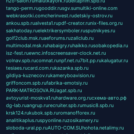
h2o-salon.ru
malutkayork.ru
deltaprim.spb.ru
tango-perm.ru
gooddir.ru
sgv.su
multiki-online.com
webkrasotki.com
cherinvest.ru
detskiy-ostrov.ru
ankou.spb.ru
alvesta1.ru
pdf-creator.ru
nix-files.org.ru
sakhatoday.ru
elektrikersymboler.ru
sputnikyes.ru
golf2club.msk.ru
aeforums.ru
zallclub.ru
multimodal.msk.ru
habaigry.ru
haikko.ru
sobakopedia.ru
isz-fest.ru
ewnc.info
screensaver-clock.net.ru
volnav.spb.ru
comnat.ru
npf.net.ru
7bit.pp.ru
kalugatur.ru
tesiaes.ru
card.com.ru
kazanka.spb.ru
gildiya-kuznecov.ru
kameryboavision.ru
griffoncom.spb.ru
fabrika-emotsiy.ru
PARK-MATROSOVA.RU
agat.spb.ru
avtoyurist-moskva1.ru
hardware.org.ru
схема-авто.рф
dg-lab.ru
angrup.ru
recruiter.spb.ru
music8.spb.ru
krsk124.ru
kubok.spb.ru
romanofforex.ru
analitikaplus.ru
spyonline.ru
zosikamery.ru
sloboda-ural.pp.ru
AUTO-COM.SU
hohota.net
alimy.ru