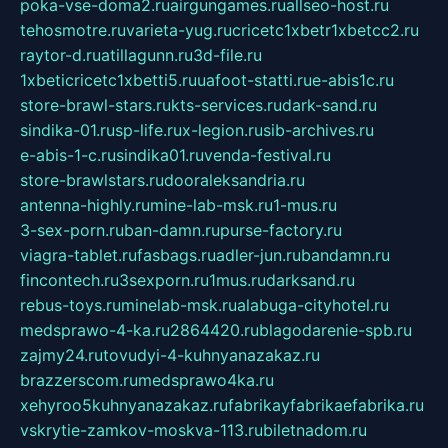
poka-vse-doma2.ru
airgungames.ru
allseo-host.ru
tehosmotre.ru
varieta-yug.ru
cricetc1xbetr1xbetcc2.ru
raytor-d.ru
atillagunn.ru
3d-file.ru
1xbeticricetc1xbetti5.ru
uafoot-statti.ru
e-abis1c.ru
store-brawl-stars.ru
kts-services.ru
dark-sand.ru
sindika-01.ru
sp-life.ru
x-legion.ru
sib-archives.ru
e-abis-1-c.ru
sindika01.ru
venda-festival.ru
store-brawlstars.ru
dooraleksandria.ru
antenna-highly.ru
mine-lab-msk.ru
1-mus.ru
3-sex-porn.ru
ban-damn.ru
purse-factory.ru
viagra-tablet.ru
fasbags.ru
adler-jun.ru
bandamn.ru
fincontech.ru
3sexporn.ru
1mus.ru
darksand.ru
rebus-toys.ru
minelab-msk.ru
alabuga-cityhotel.ru
medsprawo-4-ka.ru
2864420.ru
blagodarenie-spb.ru
zajmy24.ru
tovudyi-4-kuhnyanazakaz.ru
brazzerscom.ru
medsprawo4ka.ru
xehyroo5kuhnyanazakaz.ru
fabrikayfabrikaefabrika.ru
vskrytie-zamkov-moskva-113.ru
biletnadom.ru