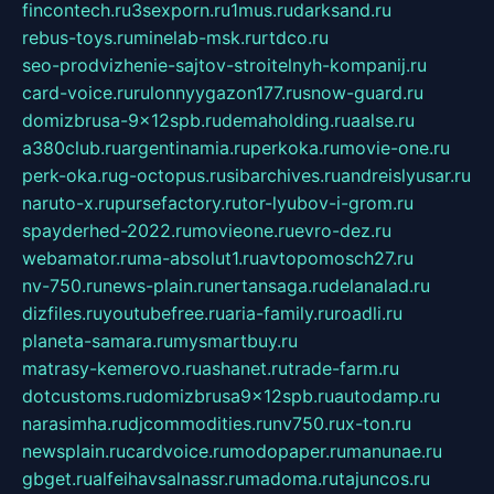
fincontech.ru
3sexporn.ru
1mus.ru
darksand.ru
rebus-toys.ru
minelab-msk.ru
rtdco.ru
seo-prodvizhenie-sajtov-stroitelnyh-kompanij.ru
card-voice.ru
rulonnyygazon177.ru
snow-guard.ru
domizbrusa-9x12spb.ru
demaholding.ru
aalse.ru
a380club.ru
argentinamia.ru
perkoka.ru
movie-one.ru
perk-oka.ru
g-octopus.ru
sibarchives.ru
andreislyusar.ru
naruto-x.ru
pursefactory.ru
tor-lyubov-i-grom.ru
spayderhed-2022.ru
movieone.ru
evro-dez.ru
webamator.ru
ma-absolut1.ru
avtopomosch27.ru
nv-750.ru
news-plain.ru
nertansaga.ru
delanalad.ru
dizfiles.ru
youtubefree.ru
aria-family.ru
roadli.ru
planeta-samara.ru
mysmartbuy.ru
matrasy-kemerovo.ru
ashanet.ru
trade-farm.ru
dotcustoms.ru
domizbrusa9x12spb.ru
autodamp.ru
narasimha.ru
djcommodities.ru
nv750.ru
x-ton.ru
newsplain.ru
cardvoice.ru
modopaper.ru
manunae.ru
gbget.ru
alfeihavsalnassr.ru
madoma.ru
tajuncos.ru