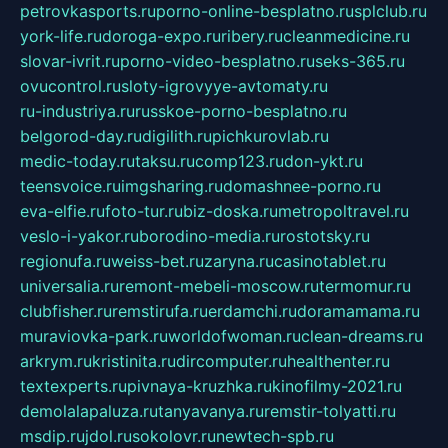
petrovkasports.ru
porno-online-besplatno.ru
splclub.ru
york-life.ru
doroga-expo.ru
ribery.ru
cleanmedicine.ru
slovar-ivrit.ru
porno-video-besplatno.ru
seks-365.ru
ovucontrol.ru
sloty-igrovyye-avtomaty.ru
ru-industriya.ru
russkoe-porno-besplatno.ru
belgorod-day.ru
digilith.ru
pichkurovlab.ru
medic-today.ru
taksu.ru
comp123.ru
don-ykt.ru
teensvoice.ru
imgsharing.ru
domashnee-porno.ru
eva-elfie.ru
foto-tur.ru
biz-doska.ru
metropoltravel.ru
veslo-i-yakor.ru
borodino-media.ru
rostotsky.ru
regionufa.ru
weiss-bet.ru
zaryna.ru
casinotablet.ru
universalia.ru
remont-mebeli-moscow.ru
termomur.ru
clubfisher.ru
remstirufa.ru
erdamchi.ru
doramamama.ru
muraviovka-park.ru
worldofwoman.ru
clean-dreams.ru
arkrym.ru
kristinita.ru
dircomputer.ru
healthenter.ru
textexperts.ru
pivnaya-kruzhka.ru
kinofilmy-2021.ru
demolalapaluza.ru
tanyavanya.ru
remstir-tolyatti.ru
msdip.ru
jdol.ru
sokolovr.ru
newtech-spb.ru