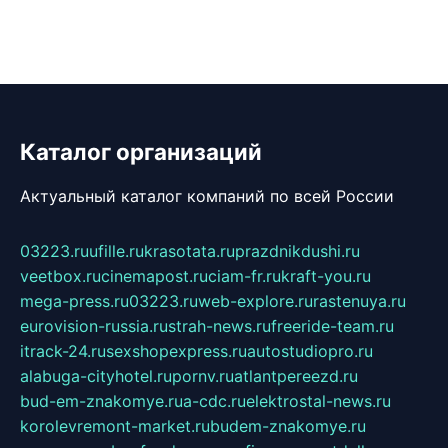
Каталог организаций
Актуальный каталог компаний по всей России
03223.ru
ufille.ru
krasotata.ru
prazdnikdushi.ru
veetbox.ru
cinemapost.ru
ciam-fr.ru
kraft-you.ru
mega-press.ru
03223.ru
web-explore.ru
rastenuya.ru
eurovision-russia.ru
strah-news.ru
freeride-team.ru
itrack-24.ru
sexshopexpress.ru
autostudiopro.ru
alabuga-cityhotel.ru
pornv.ru
atlantpereezd.ru
bud-em-znakomye.ru
a-cdc.ru
elektrostal-news.ru
korolevremont-market.ru
budem-znakomye.ru