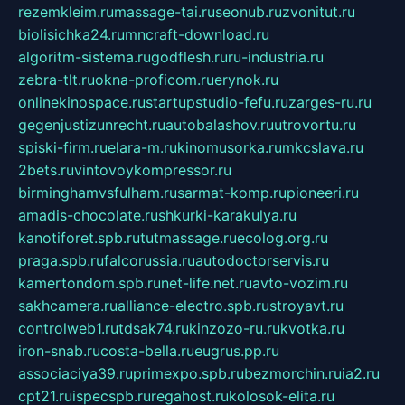
rezemkleim.ru
massage-tai.ru
seonub.ru
zvonitut.ru
biolisichka24.ru
mncraft-download.ru
algoritm-sistema.ru
godflesh.ru
ru-industria.ru
zebra-tlt.ru
okna-proficom.ru
erynok.ru
onlinekinospace.ru
startupstudio-fefu.ru
zarges-ru.ru
gegenjustizunrecht.ru
autobalashov.ru
utrovortu.ru
spiski-firm.ru
elara-m.ru
kinomusorka.ru
mkcslava.ru
2bets.ru
vintovoykompressor.ru
birminghamvsfulham.ru
sarmat-komp.ru
pioneeri.ru
amadis-chocolate.ru
shkurki-karakulya.ru
kanotiforet.spb.ru
tutmassage.ru
ecolog.org.ru
praga.spb.ru
falcorussia.ru
autodoctorservis.ru
kamertondom.spb.ru
net-life.net.ru
avto-vozim.ru
sakhcamera.ru
alliance-electro.spb.ru
stroyavt.ru
controlweb1.ru
tdsak74.ru
kinzozo-ru.ru
kvotka.ru
iron-snab.ru
costa-bella.ru
eugrus.pp.ru
associaciya39.ru
primexpo.spb.ru
bezmorchin.ru
ia2.ru
cpt21.ru
ispecspb.ru
regahost.ru
kolosok-elita.ru