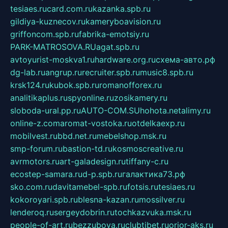
tesiaes.ru
card.com.ru
kazanka.spb.ru
gildiya-kuznecov.ru
kameryboavision.ru
griffoncom.spb.ru
fabrika-emotsiy.ru
PARK-MATROSOVA.RU
agat.spb.ru
avtoyurist-moskva1.ru
hardware.org.ru
схема-авто.рф
dg-lab.ru
angrup.ru
recruiter.spb.ru
music8.spb.ru
krsk124.ru
kubok.spb.ru
romanofforex.ru
analitikaplus.ru
spyonline.ru
zosikamery.ru
sloboda-ural.pp.ru
AUTO-COM.SU
hohota.net
alimy.ru
online-z.com
aromat-vostoka.ru
otdelkaexp.ru
mobilvest.ru
bbd.net.ru
mebelshop.msk.ru
smp-forum.ru
bastion-td.ru
kosmoscreative.ru
avrmotors.ru
art-galadesign.ru
tiffany-c.ru
ecostep-samara.ru
d-p.spb.ru
галактика73.рф
sko.com.ru
davitamebel-spb.ru
fotsis.ru
tesiaes.ru
kokoroyari.spb.ru
blesna-kazan.ru
mossilver.ru
lenderoq.ru
sergeydobrin.ru
tochkazvuka.msk.ru
people-of-art.ru
bezzubova.ru
clubtibet.ru
orior-aks.ru