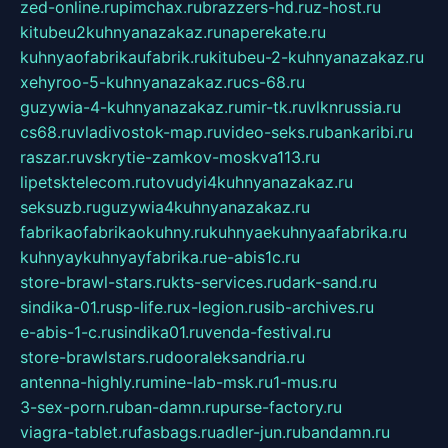
zed-online.ru
pimchax.ru
brazzers-hd.ru
z-host.ru
kitubeu2kuhnyanazakaz.ru
naperekate.ru
kuhnyaofabrikaufabrik.ru
kitubeu-2-kuhnyanazakaz.ru
xehyroo-5-kuhnyanazakaz.ru
cs-68.ru
guzywia-4-kuhnyanazakaz.ru
mir-tk.ru
vlknrussia.ru
cs68.ru
vladivostok-map.ru
video-seks.ru
bankaribi.ru
raszar.ru
vskrytie-zamkov-moskva113.ru
lipetsktelecom.ru
tovudyi4kuhnyanazakaz.ru
seksuzb.ru
guzywia4kuhnyanazakaz.ru
fabrikaofabrikaokuhny.ru
kuhnyaekuhnyaafabrika.ru
kuhnyaykuhnyayfabrika.ru
e-abis1c.ru
store-brawl-stars.ru
kts-services.ru
dark-sand.ru
sindika-01.ru
sp-life.ru
x-legion.ru
sib-archives.ru
e-abis-1-c.ru
sindika01.ru
venda-festival.ru
store-brawlstars.ru
dooraleksandria.ru
antenna-highly.ru
mine-lab-msk.ru
1-mus.ru
3-sex-porn.ru
ban-damn.ru
purse-factory.ru
viagra-tablet.ru
fasbags.ru
adler-jun.ru
bandamn.ru