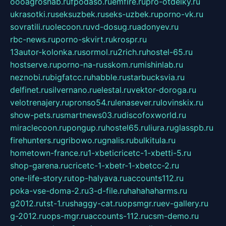
oooagrosnab.ru
fpodaso.ru
emfire.ru
pro-otdelky.ru
ukrasotki.ru
seksuzbek.ru
seks-uzbek.ru
porno-vk.ru
sovratili.ru
olecoon.ru
vd-dosug.ru
adonyev.ru
rbc-news.ru
porno-skvirt.ru
krospr.ru
13autor-kolonka.ru
sormol.ru
2rich.ru
hostel-65.ru
hostserve.ru
porno-na-russkom.ru
mishinlab.ru
neznobi.ru
bigfatcc.ru
habble.ru
starbucksvia.ru
delfinet.ru
silvernano.ru
elestal.ru
vektor-doroga.ru
velotrenajery.ru
pronso54.ru
lenasever.ru
lovinskix.ru
show-pets.ru
smartnews03.ru
discofoxworld.ru
miraclecoon.ru
pongup.ru
hostel65.ru
liura.ru
glasspb.ru
firehunters.ru
gribowo.ru
gnalis.ru
bulkitula.ru
hometown-france.ru
1-xbeticricetc-1-xbetti-5.ru
shop-garena.ru
cricetc-1-xbetr-1-xbetcc-2.ru
one-life-story.ru
top-halyava.ru
accounts112.ru
poka-vse-doma-2.ru
3-d-file.ru
hahahaharms.ru
g2012.ru
tst-1.ru
shaggy-cat.ru
opsmgr.ru
ev-gallery.ru
g-2012.ru
ops-mgr.ru
accounts-112.ru
csm-demo.ru