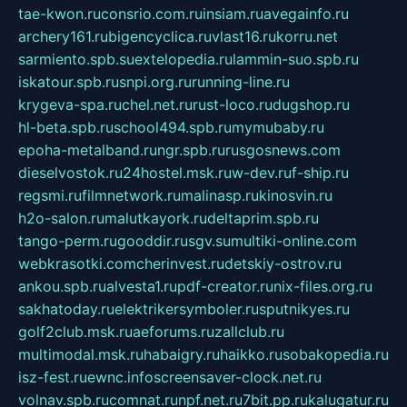
tae-kwon.ru
consrio.com.ru
insiam.ru
avegainfo.ru
archery161.ru
bigencyclica.ru
vlast16.ru
korru.net
sarmiento.spb.su
extelopedia.ru
lammin-suo.spb.ru
iskatour.spb.ru
snpi.org.ru
running-line.ru
krygeva-spa.ru
chel.net.ru
rust-loco.ru
dugshop.ru
hl-beta.spb.ru
school494.spb.ru
mymubaby.ru
epoha-metalband.ru
ngr.spb.ru
rusgosnews.com
dieselvostok.ru
24hostel.msk.ru
w-dev.ru
f-ship.ru
regsmi.ru
filmnetwork.ru
malinasp.ru
kinosvin.ru
h2o-salon.ru
malutkayork.ru
deltaprim.spb.ru
tango-perm.ru
gooddir.ru
sgv.su
multiki-online.com
webkrasotki.com
cherinvest.ru
detskiy-ostrov.ru
ankou.spb.ru
alvesta1.ru
pdf-creator.ru
nix-files.org.ru
sakhatoday.ru
elektrikersymboler.ru
sputnikyes.ru
golf2club.msk.ru
aeforums.ru
zallclub.ru
multimodal.msk.ru
habaigry.ru
haikko.ru
sobakopedia.ru
isz-fest.ru
ewnc.info
screensaver-clock.net.ru
volnav.spb.ru
comnat.ru
npf.net.ru
7bit.pp.ru
kalugatur.ru