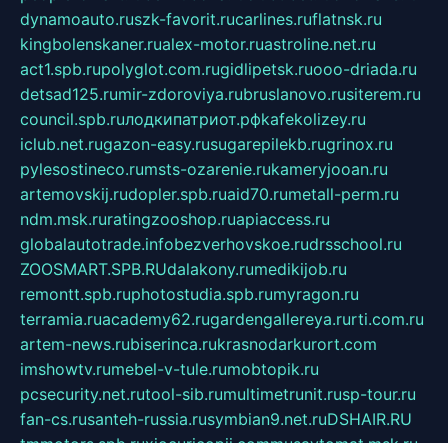
dynamoauto.ru
szk-favorit.ru
carlines.ru
flatnsk.ru
kingbolenskaner.ru
alex-motor.ru
astroline.net.ru
act1.spb.ru
polyglot.com.ru
gidlipetsk.ru
ooo-driada.ru
detsad125.ru
mir-zdoroviya.ru
bruslanovo.ru
siterem.ru
council.spb.ru
лодкипатриот.рф
kafekolizey.ru
iclub.net.ru
gazon-easy.ru
sugarepilekb.ru
grinox.ru
pylesostineco.ru
msts-ozarenie.ru
kameryjooan.ru
artemovskij.ru
dopler.spb.ru
aid70.ru
metall-perm.ru
ndm.msk.ru
ratingzooshop.ru
apiaccess.ru
globalautotrade.info
bezverhovskoe.ru
drsschool.ru
ZOOSMART.SPB.RU
dalakony.ru
medikijob.ru
remontt.spb.ru
photostudia.spb.ru
myragon.ru
terramia.ru
academy62.ru
gardengallereya.ru
rti.com.ru
artem-news.ru
biserinca.ru
krasnodarkurort.com
imshowtv.ru
mebel-v-tule.ru
mobtopik.ru
pcsecurity.net.ru
tool-sib.ru
multimetrunit.ru
sp-tour.ru
fan-cs.ru
santeh-russia.ru
symbian9.net.ru
DSHAIR.RU
tmmotors.spb.ru
xjocuricopii.com
musavtomat.msk.ru